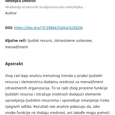
Nedeljka Dedovic
Akademija strukovnih studija kosovsko metohijska
Author
DOI:
https://doi.org/10.59864/Oditor32302M
Ključne reči:
ljudski resursi, zdravstvene ustanove,
menadžment
Apstrakt
Ovaj rad daje analizu trenutnog trenda u praksi lјudskih
resursa i demonstrira dodatnu vrednost za menadžment
zdravstvenih organizacija. To se radi zbog procene funkcije
lјudskih resursa i istražuje vrednosti dodajući elemente
upravlјanja lјudskim resursima i upoređuje smanjenje rizika
njegovih odlika. Rezultati ove analize pokazuju da, iako
visoke funkcije ne dodaju vrednost, oni takođe mogu pomoći