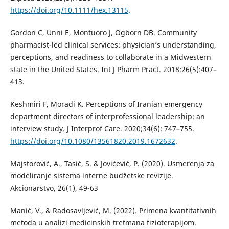
https://doi.org/10.1111/hex.13115
.
Gordon C, Unni E, Montuoro J, Ogborn DB. Community
pharmacist-led clinical services: physician’s understanding,
perceptions, and readiness to collaborate in a Midwestern
state in the United States. Int J Pharm Pract. 2018;26(5):407–
413.
Keshmiri F, Moradi K. Perceptions of Iranian emergency
department directors of interprofessional leadership: an
interview study. J Interprof Care. 2020;34(6): 747–755.
https://doi.org/10.1080/13561820.2019.1672632
.
Majstorović, A., Tasić, S. & Jovićević, P. (2020). Usmerenja za
modeliranje sistema interne budžetske revizije.
Akcionarstvo, 26(1), 49-63
Manić, V., & Radosavljević, M. (2022). Primena kvantitativnih
metoda u analizi medicinskih tretmana fizioterapijom.