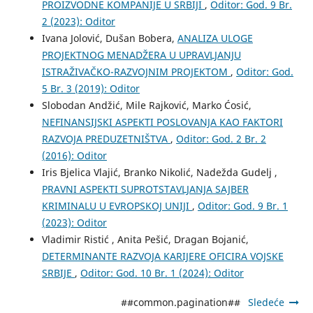
PROIZVODNE KOMPANIJE U SRBIJI
,
Oditor: God. 9 Br.
2 (2023): Oditor
Ivana Jolović, Dušan Bobera,
ANALIZA ULOGE
PROJEKTNOG MENADŽERA U UPRAVLJANJU
ISTRAŽIVAČKO-RAZVOJNIM PROJEKTOM
,
Oditor: God.
5 Br. 3 (2019): Oditor
Slobodan Andžić, Mile Rajković, Marko Ćosić,
NEFINANSIJSKI ASPEKTI POSLOVANJA KAO FAKTORI
RAZVOJA PREDUZETNIŠTVA
,
Oditor: God. 2 Br. 2
(2016): Oditor
Iris Bjelica Vlajić, Branko Nikolić, Nadežda Gudelj ,
PRAVNI ASPEKTI SUPROTSTAVLJANJA SAJBER
KRIMINALU U EVROPSKOJ UNIJI
,
Oditor: God. 9 Br. 1
(2023): Oditor
Vladimir Ristić , Anita Pešić, Dragan Bojanić,
DETERMINANTE RAZVOJA KARIJERE OFICIRA VOJSKE
SRBIJE
,
Oditor: God. 10 Br. 1 (2024): Oditor
##common.pagination##
Sledeće