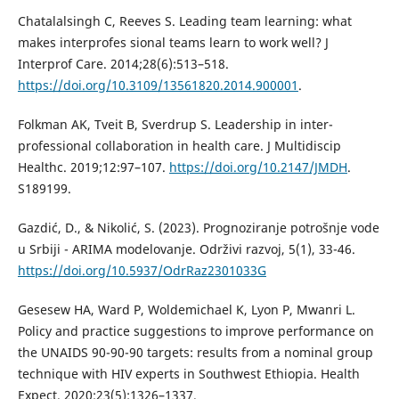
Chatalalsingh C, Reeves S. Leading team learning: what
makes interprofes sional teams learn to work well? J
Interprof Care. 2014;28(6):513–518.
https://doi.org/10.3109/13561820.2014.900001
.
Folkman AK, Tveit B, Sverdrup S. Leadership in inter-
professional collaboration in health care. J Multidiscip
Healthc. 2019;12:97–107.
https://doi.org/10.2147/JMDH
.
S189199.
Gazdić, D., & Nikolić, S. (2023). Prognoziranje potrošnje vode
u Srbiji - ARIMA modelovanje. Održivi razvoj, 5(1), 33-46.
https://doi.org/10.5937/OdrRaz2301033G
Gesesew HA, Ward P, Woldemichael K, Lyon P, Mwanri L.
Policy and practice suggestions to improve performance on
the UNAIDS 90-90-90 targets: results from a nominal group
technique with HIV experts in Southwest Ethiopia. Health
Expect. 2020;23(5):1326–1337.