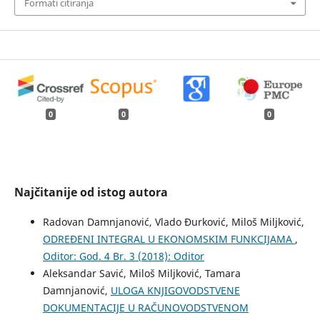
Formati citiranja
0
0
0
Najčitanije od istog autora
Radovan Damnjanović, Vlado Đurković, Miloš Miljković,
ODREĐENI INTEGRAL U EKONOMSKIM FUNKCIJAMA
,
Oditor: God. 4 Br. 3 (2018): Oditor
Aleksandar Savić, Miloš Miljković, Tamara
Damnjanović,
ULOGA KNJIGOVODSTVENE
DOKUMENTACIJE U RAČUNOVODSTVENOM