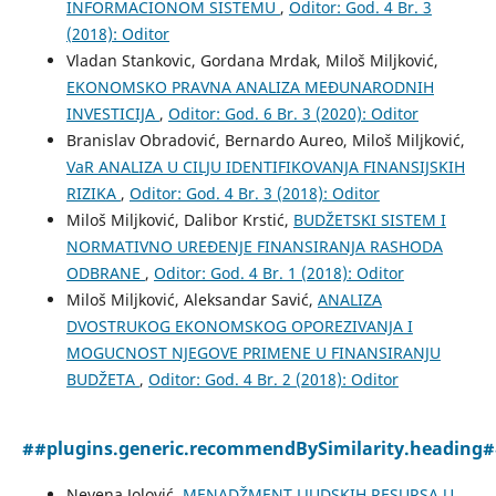
INFORMACIONOM SISTEMU
,
Oditor: God. 4 Br. 3
(2018): Oditor
Vladan Stankovic, Gordana Mrdak, Miloš Miljković,
EKONOMSKO PRAVNA ANALIZA MEĐUNARODNIH
INVESTICIJA
,
Oditor: God. 6 Br. 3 (2020): Oditor
Branislav Obradović, Bernardo Aureo, Miloš Miljković,
VaR ANALIZA U CILJU IDENTIFIKOVANJA FINANSIJSKIH
RIZIKA
,
Oditor: God. 4 Br. 3 (2018): Oditor
Miloš Miljković, Dalibor Krstić,
BUDŽETSKI SISTEM I
NORMATIVNO UREĐENJE FINANSIRANJA RASHODA
ODBRANE
,
Oditor: God. 4 Br. 1 (2018): Oditor
Miloš Miljković, Aleksandar Savić,
ANALIZA
DVOSTRUKOG EKONOMSKOG OPOREZIVANJA I
MOGUCNOST NJEGOVE PRIMENE U FINANSIRANJU
BUDŽETA
,
Oditor: God. 4 Br. 2 (2018): Oditor
##plugins.generic.recommendBySimilarity.heading
Nevena Jolović,
MENADŽMENT LJUDSKIH RESURSA U