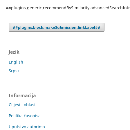
##plugins.generic.recommendBySimilarity.advancedSearchInt
##plugins.block.makeSubmission.linkLabel##
Jezik
English
Srpski
Informacija
Ciljevi i oblast
Politika časopisa
Uputstvo autorima