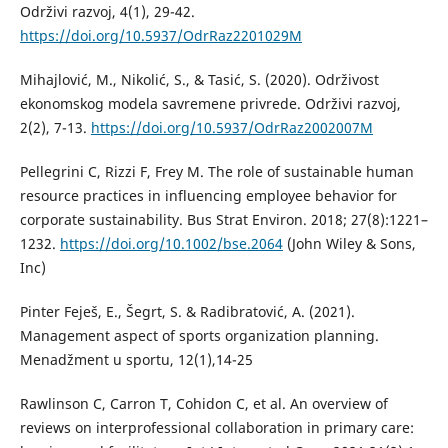
Održivi razvoj, 4(1), 29-42.
https://doi.org/10.5937/OdrRaz2201029M
Mihajlović, M., Nikolić, S., & Tasić, S. (2020). Održivost
ekonomskog modela savremene privrede. Održivi razvoj,
2(2), 7-13.
https://doi.org/10.5937/OdrRaz2002007M
Pellegrini C, Rizzi F, Frey M. The role of sustainable human
resource practices in influencing employee behavior for
corporate sustainability. Bus Strat Environ. 2018; 27(8):1221–
1232.
https://doi.org/10.1002/bse.2064
(John Wiley & Sons,
Inc)
Pinter Feješ, E., Šegrt, S. & Radibratović, A. (2021).
Management aspect of sports organization planning.
Menadžment u sportu, 12(1),14-25
Rawlinson C, Carron T, Cohidon C, et al. An overview of
reviews on interprofessional collaboration in primary care: