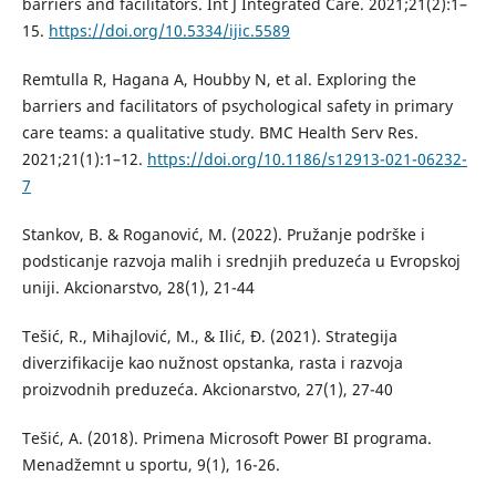
barriers and facilitators. Int J Integrated Care. 2021;21(2):1–
15.
https://doi.org/10.5334/ijic.5589
Remtulla R, Hagana A, Houbby N, et al. Exploring the
barriers and facilitators of psychological safety in primary
care teams: a qualitative study. BMC Health Serv Res.
2021;21(1):1–12.
https://doi.org/10.1186/s12913-021-06232-
7
Stankov, B. & Roganović, M. (2022). Pružanje podrške i
podsticanje razvoja malih i srednjih preduzeća u Evropskoj
uniji. Akcionarstvo, 28(1), 21-44
Tešić, R., Mihajlović, M., & Ilić, Đ. (2021). Strategija
diverzifikacije kao nužnost opstanka, rasta i razvoja
proizvodnih preduzeća. Akcionarstvo, 27(1), 27-40
Tešić, A. (2018). Primena Microsoft Power BI programa.
Menadžemnt u sportu, 9(1), 16-26.