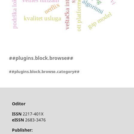
velnes turizam
algoritmi
ott platforme
netflix
gap model
kvalitet usluga
##plugins.block.browse##
##plugins.block.browse.category##
Oditor
ISSN
2217-401X
eISSN
2683-3476
Publisher: