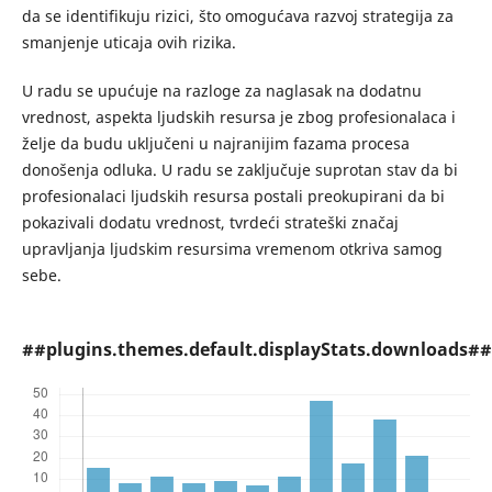
da se identifikuju rizici, što omogućava razvoj strategija za
smanjenje uticaja ovih rizika.
U radu se upućuje na razloge za naglasak na dodatnu
vrednost, aspekta lјudskih resursa je zbog profesionalaca i
želјe da budu uklјučeni u najranijim fazama procesa
donošenja odluka. U radu se zaklјučuje suprotan stav da bi
profesionalaci lјudskih resursa postali preokupirani da bi
pokazivali dodatu vrednost, tvrdeći strateški značaj
upravlјanja lјudskim resursima vremenom otkriva samog
sebe.
##plugins.themes.default.displayStats.downloads##