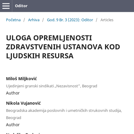
Oditor
Početna
/
Arhiva
/
God. 9 Br. 3 (2023): Oditor
/
Articles
ULOGA OPREMLJENOSTI
ZDRAVSTVENIH USTANOVA KOD
LJUDSKIH RESURSA
Miloš Miljković
Ujedinjeni granski sindikati „Nezavisnost“, Beograd
Author
Nikola Vujanović
Beogradska akademija poslovnih i umetničkih strukovnih studija,
Beograd
Author