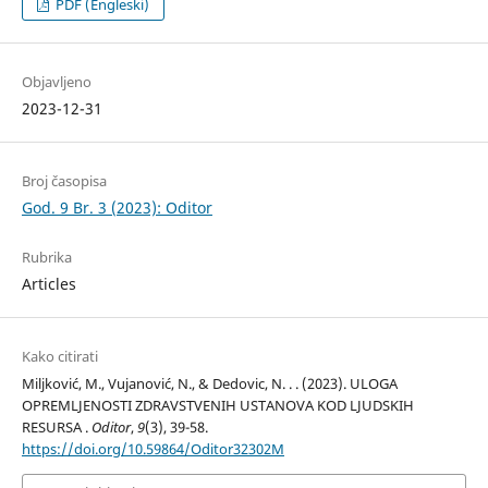
PDF (Engleski)
Objavljeno
2023-12-31
Broj časopisa
God. 9 Br. 3 (2023): Oditor
Rubrika
Articles
Kako citirati
Miljković, M., Vujanović, N., & Dedovic, N. . . (2023). ULOGA
OPREMLJENOSTI ZDRAVSTVENIH USTANOVA KOD LJUDSKIH
RESURSA .
Oditor
,
9
(3), 39-58.
https://doi.org/10.59864/Oditor32302M