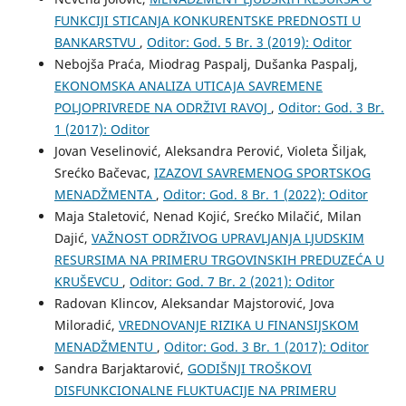
FUNKCIJI STICANJA KONKURENTSKE PREDNOSTI U
BANKARSTVU
,
Oditor: God. 5 Br. 3 (2019): Oditor
Nebojša Praća, Miodrag Paspalj, Dušanka Paspalj,
EKONOMSKA ANALIZA UTICAJA SAVREMENE
POLJOPRIVREDE NA ODRŽIVI RAVOJ
,
Oditor: God. 3 Br.
1 (2017): Oditor
Jovan Veselinović, Aleksandra Perović, Violeta Šiljak,
Srećko Bačevac,
IZAZOVI SAVREMENOG SPORTSKOG
MENADŽMENTA
,
Oditor: God. 8 Br. 1 (2022): Oditor
Maja Staletović, Nenad Kojić, Srećko Milačić, Milan
Dajić,
VAŽNOST ODRŽIVOG UPRAVLJANJA LJUDSKIM
RESURSIMA NA PRIMERU TRGOVINSKIH PREDUZEĆA U
KRUŠEVCU
,
Oditor: God. 7 Br. 2 (2021): Oditor
Radovan Klincov, Aleksandar Majstorović, Jova
Miloradić,
VREDNOVANJE RIZIKA U FINANSIJSKOM
MENADŽMENTU
,
Oditor: God. 3 Br. 1 (2017): Oditor
Sandra Barjaktarović,
GODIŠNJI TROŠKOVI
DISFUNKCIONALNE FLUKTUACIJE NA PRIMERU