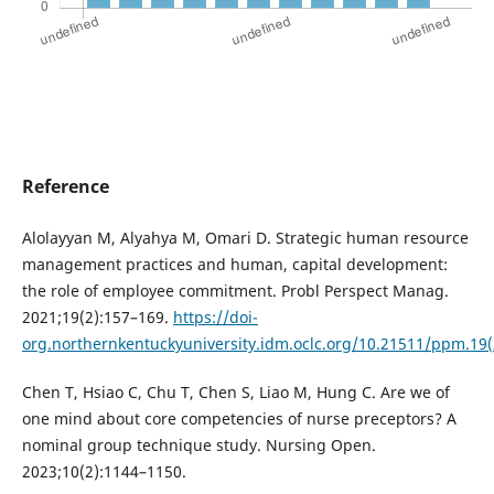
Reference
Alolayyan M, Alyahya M, Omari D. Strategic human resource
management practices and human, capital development:
the role of employee commitment. Probl Perspect Manag.
2021;19(2):157–169.
https://doi-
org.northernkentuckyuniversity.idm.oclc.org/10.21511/ppm.19(
Chen T, Hsiao C, Chu T, Chen S, Liao M, Hung C. Are we of
one mind about core competencies of nurse preceptors? A
nominal group technique study. Nursing Open.
2023;10(2):1144–1150.