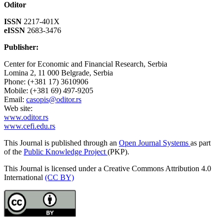
Oditor
ISSN
2217-401X
eISSN
2683-3476
Publisher:
Center for Economic and Financial Research, Serbia
Lomina 2, 11 000 Belgrade, Serbia
Phone: (+381 17) 3610906
Mobile: (+381 69) 497-9205
Email:
casopis@oditor.rs
Web site:
www.oditor.rs
www.cefi.edu.rs
This Journal is published through an
Open Journal Systems
as part
of the
Public Knowledge Project
(PKP).
This Journal is licensed under a Creative Commons Attribution 4.0
International
(CC BY)