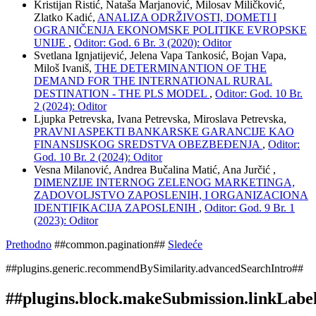
Kristijan Ristić, Nataša Marjanović, Milosav Miličković,
Zlatko Kadić,
ANALIZA ODRŽIVOSTI, DOMETI I
OGRANIČENJA EKONOMSKE POLITIKE EVROPSKE
UNIJE
,
Oditor: God. 6 Br. 3 (2020): Oditor
Svetlana Ignjatijević, Jelena Vapa Tankosić, Bojan Vapa,
Miloš Ivaniš,
THE DETERMINANTION OF THE
DEMAND FOR THE INTERNATIONAL RURAL
DESTINATION - THE PLS MODEL
,
Oditor: God. 10 Br.
2 (2024): Oditor
Ljupka Petrevska, Ivana Petrevska, Miroslava Petrevska,
PRAVNI ASPEKTI BANKARSKE GARANCIJE KAO
FINANSIJSKOG SREDSTVA OBEZBEĐENJA
,
Oditor:
God. 10 Br. 2 (2024): Oditor
Vesna Milanović, Andrea Bučalina Matić, Ana Jurčić ,
DIMENZIJE INTERNOG ZELENOG MARKETINGA,
ZADOVOLJSTVO ZAPOSLENIH, I ORGANIZACIONA
IDENTIFIKACIJA ZAPOSLENIH
,
Oditor: God. 9 Br. 1
(2023): Oditor
Prethodno
##common.pagination##
Sledeće
##plugins.generic.recommendBySimilarity.advancedSearchIntro##
##plugins.block.makeSubmission.linkLabe