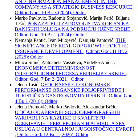
AND INFORMATION MANAGEMENT IN THE
COMPANY AS A STRATEGIC BUSINESS RESOURCE
,
Oditor: God. 10 Br. 3 (2024): Oditor
Marko Pavlović, Radomir Stojanović, Marija Perić, Biljana
Tešić,
POKAZATELJI ZADOVOLJSTVA KORISNIKA
BANJSKIH USLUGA NA PODRUČJU JUŽNE SRBIJE
,
Oditor: God. 10 Br. 2 (2024): Oditor
Nemanja Pantić, Ivan Milojević, Danijela Pantović,
THE
SIGNIFICANCE OF REAL GDP GROWTH FOR THE
INSURANCE DEVELOPMENT
,
Oditor: God. 11 Br. 2
(2025): Oditor
Milica Simić, Antoaneta Vassileva, Anđelka Aničić,
EKONOMSKA DETERMINISANOST
INTEGRACIONIH PROCESA REPUBLIKE SRBIJE
,
Oditor: God. 7 Br. 2 (2021): Oditor
Jelena Tasić,
GEOGRAFSKE I EKONOMSKE
PERFORMANSE ORGANSKE POLJOPRIVREDE I
TURISTIČKA GASTRONOMIJA U SRBIJI
,
Oditor: God.
4 Br. 1 (2018): Oditor
Jelena Premović, Marko Pavlović, Aleksandar Brčić,
UTICAJ ODABRANIH SOCIODEMOGRAFSKIH
VARIJABLI NA RAZLIKE U KVALITETU
OČEKIVANIH I PERCEPCIRANIH ATRIBUTA SPA
USLUGA U CENTRALNOJ I JUGOISTOČNOJ EVROPI
,
Oditor: God. 12 Br. 1 (2026): Oditor