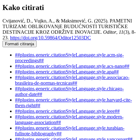
Kako citirati
Cvijanović, D., Vujko, A., & Maksimović, G. (2025). PAMETNI
TURIZAM: OBLIKOVANjE BUDUĆNOSTI TURISTIČKE
DESTINACIJE KROZ ODRŽIVE INOVACIJE.
Oditor
,
11
(3), 8-
23.
https://doi.org/10.59864/Oditor12503DC
Formati citiranja
##plugins.generic.citationStyleLanguage.style.acm-sig-
proceedings##
##plugins.generic.citationStyleLanguage.style.acs-nano##
##plugins.generic.citationStyleLanguage.style.apa##
##plugins.generic.citationStyleLanguage.style.associacao-
brasileira-de-normas-tecnicas##
##plugins.generic.citationStyleLanguage.style.chicago-
author-date##
##plugins.generic.citationStyleLanguage.style.harvard-cite-
them-right##
##plugins.generic.citationStyleLanguage.style.ieee##
##plugins.generic.citationStyleLanguage.style.modern-
language-association##
##plugins.generic.citationStyleLanguage.style.turabian-
fullnote-bibliography##
##plugins.generic.citationStyleLanguage.style.vancouver##