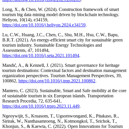
Long, X., & Chen, W. (2024). Construction framework of smart
tourism big data mining model driven by blockchain technology.
Heliyon, 10(14), e34159,
https://doi.org/10.1016/j.heliyon.2024.e34159
.
Lu, C.W., Huang, J.C., Chen, C., Shu, M.H., Hsu, C.W., Bapu,
B.R.T. (2021). An energy-efficient smart city for sustainable green
tourism industry. Sustainable Energy Technologies and
Assessments, 47, 101494,
https://doi.org/10.1016/j.seta.2021.101494
.
Mandić, A., & Kennell, J. (2021). Smart governance for heritage
tourism destinations: Contextual factors and destination management
organization perspectives. Tourism Management Perspectives, 39,
100862,
https://doi.org/10.1016/j.tmp.2021.100862
.
Mantero, C. (2023). Sustainable, Smart and Safe mobility at the core
of sustainable tourism in six European islands. Transportation
Research Procedia, 72, 635-641,
https://doi.org/10.1016/j.trpro.2023.11.449
.
Ngeoywijit, S., Kruasom, T., Ugsornwongand, K., Pitakaso, R.,
Sirirak, W., Nanthasamroeng, N., Kotmongkol, T., Srichok, T.,
Khonjun, S., & Kaewta, C. (2022). Open Innovations for Tourism