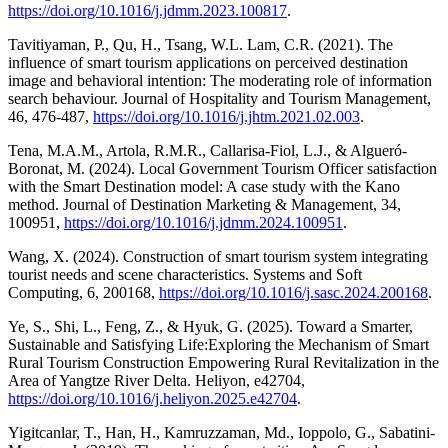
https://doi.org/10.1016/j.jdmm.2023.100817
.
Tavitiyaman, P., Qu, H., Tsang, W.L. Lam, C.R. (2021). The
influence of smart tourism applications on perceived destination
image and behavioral intention: The moderating role of information
search behaviour. Journal of Hospitality and Tourism Management,
46, 476-487,
https://doi.org/10.1016/j.jhtm.2021.02.003
.
Tena, M.A.M., Artola, R.M.R., Callarisa-Fiol, L.J., & Algueró-
Boronat, M. (2024). Local Government Tourism Officer satisfaction
with the Smart Destination model: A case study with the Kano
method. Journal of Destination Marketing & Management, 34,
100951,
https://doi.org/10.1016/j.jdmm.2024.100951
.
Wang, X. (2024). Construction of smart tourism system integrating
tourist needs and scene characteristics. Systems and Soft
Computing, 6, 200168,
https://doi.org/10.1016/j.sasc.2024.200168
.
Ye, S., Shi, L., Feng, Z., & Hyuk, G. (2025). Toward a Smarter,
Sustainable and Satisfying Life:Exploring the Mechanism of Smart
Rural Tourism Construction Empowering Rural Revitalization in the
Area of Yangtze River Delta. Heliyon, e42704,
https://doi.org/10.1016/j.heliyon.2025.e42704
.
Yigitcanlar, T., Han, H., Kamruzzaman, Md., Ioppolo, G., Sabatini-