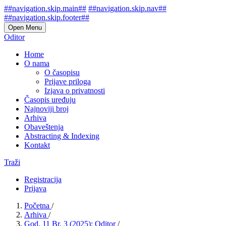
##navigation.skip.main##
##navigation.skip.nav##
##navigation.skip.footer##
Open Menu
Oditor
Home
O nama
O časopisu
Prijave priloga
Izjava o privatnosti
Časopis uređuju
Najnoviji broj
Arhiva
Obaveštenja
Abstracting & Indexing
Kontakt
Traži
Registracija
Prijava
Početna
/
Arhiva
/
God. 11 Br. 3 (2025): Oditor
/