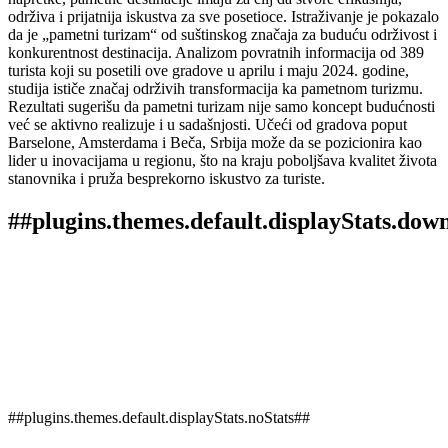
održiva i prijatnija iskustva za sve posetioce. Istraživanje je pokazalo
da je „pametni turizam“ od suštinskog značaja za buduću održivost i
konkurentnost destinacija. Analizom povratnih informacija od 389
turista koji su posetili ove gradove u aprilu i maju 2024. godine,
studija ističe značaj održivih transformacija ka pametnom turizmu.
Rezultati sugerišu da pametni turizam nije samo koncept budućnosti
već se aktivno realizuje i u sadašnjosti. Učeći od gradova poput
Barselone, Amsterdama i Beča, Srbija može da se pozicionira kao
lider u inovacijama u regionu, što na kraju poboljšava kvalitet života
stanovnika i pruža besprekorno iskustvo za turiste.
##plugins.themes.default.displayStats.dow
##plugins.themes.default.displayStats.noStats##