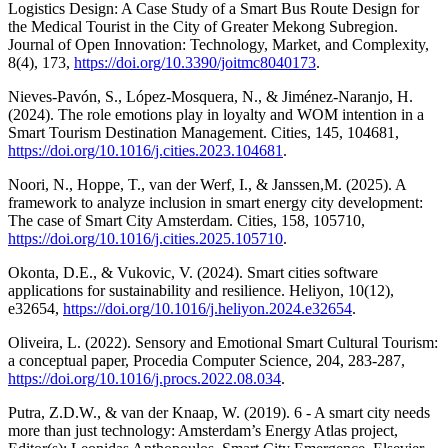
Logistics Design: A Case Study of a Smart Bus Route Design for
the Medical Tourist in the City of Greater Mekong Subregion.
Journal of Open Innovation: Technology, Market, and Complexity,
8(4), 173,
https://doi.org/10.3390/joitmc8040173
.
Nieves-Pavón, S., López-Mosquera, N., & Jiménez-Naranjo, H.
(2024). The role emotions play in loyalty and WOM intention in a
Smart Tourism Destination Management. Cities, 145, 104681,
https://doi.org/10.1016/j.cities.2023.104681
.
Noori, N., Hoppe, T., van der Werf, I., & Janssen,M. (2025). A
framework to analyze inclusion in smart energy city development:
The case of Smart City Amsterdam. Cities, 158, 105710,
https://doi.org/10.1016/j.cities.2025.105710
.
Okonta, D.E., & Vukovic, V. (2024). Smart cities software
applications for sustainability and resilience. Heliyon, 10(12),
e32654,
https://doi.org/10.1016/j.heliyon.2024.e32654
.
Oliveira, L. (2022). Sensory and Emotional Smart Cultural Tourism:
a conceptual paper, Procedia Computer Science, 204, 283-287,
https://doi.org/10.1016/j.procs.2022.08.034
.
Putra, Z.D.W., & van der Knaap, W. (2019). 6 - A smart city needs
more than just technology: Amsterdam’s Energy Atlas project,