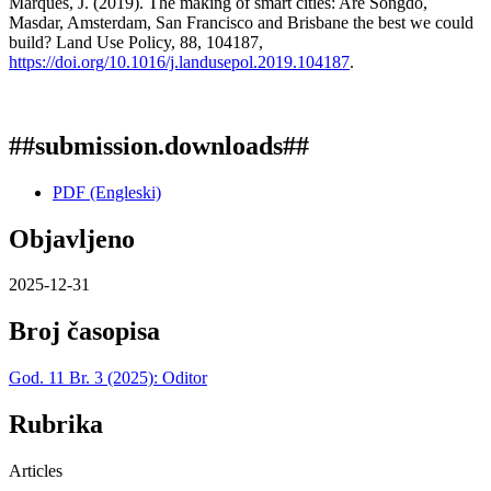
Marques, J. (2019). The making of smart cities: Are Songdo,
Masdar, Amsterdam, San Francisco and Brisbane the best we could
build? Land Use Policy, 88, 104187,
https://doi.org/10.1016/j.landusepol.2019.104187
.
##submission.downloads##
PDF (Engleski)
Objavljeno
2025-12-31
Broj časopisa
God. 11 Br. 3 (2025): Oditor
Rubrika
Articles