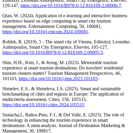
Editor(s): Leonidas Anthopoulos, Smart City Emergence, Elsevier,
129-147,
https://doi.org/10.1016/B978-0-12-816169-2.00006-7
.
Qian, W. (2024). Application of e-learning and interactive business
experience based on edge computing in smart city tourism
management. Entertainment Computing, 50, 100681,
https://doi.org/10.1016/j.entcom.2024.100681
.
Roblek, R. (2019). 5 - The smart city of Vienna, Editor(s): Leonidas
Anthopoulos, Smart City Emergence, Elsevier, 105-127,
https://doi.org/10.1016/B978-0-12-816169-2.00005-5
.
Shin, H.H., Kim, J., & Jeong, M. (2023). Memorable tourism
experience at smart tourism destinations: Do travelers' residential
tourism clusters matter? Tourism Management Perspectives, 46,
101103,
https://doi.org/10.1016/j.tmp.2023.101103
.
Shmelev, E.S., & Shmeleva, I.A. (2025). Smart and sustainable
benchmarking of cities and regions in Europe: The application of
multicriteria assessment. Cities, 156, 105533,
https://doi.org/10.1016/j.cities.2024.105533
.
Sustacha,I., Baños-Pino, F.J., & Del Valle, E. (2023). The role of
technology in enhancing the tourism experience in smart
destinations: A meta-analysis. Journal of Destination Marketing &
Management, 30, 100817,