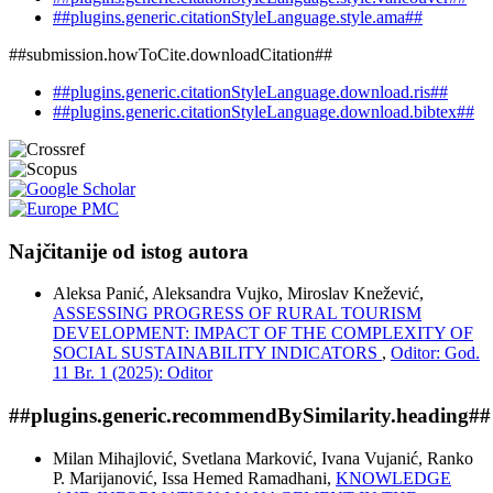
##plugins.generic.citationStyleLanguage.style.ama##
##submission.howToCite.downloadCitation##
##plugins.generic.citationStyleLanguage.download.ris##
##plugins.generic.citationStyleLanguage.download.bibtex##
Najčitanije od istog autora
Aleksa Panić, Aleksandra Vujko, Miroslav Knežević,
ASSESSING PROGRESS OF RURAL TOURISM
DEVELOPMENT: IMPACT OF THE COMPLEXITY OF
SOCIAL SUSTAINABILITY INDICATORS
,
Oditor: God.
11 Br. 1 (2025): Oditor
##plugins.generic.recommendBySimilarity.heading##
Milan Mihajlović, Svetlana Marković, Ivana Vujanić, Ranko
P. Marijanović, Issa Hemed Ramadhani,
KNOWLEDGE