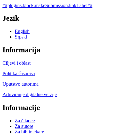
##plugins.block.makeSubmission.linkLabel##
Jezik
English
Srpski
Informacija
Ciljevi i oblast
Politika časopisa
Uputstvo autorima
Arhiviranje digitalne verzije
Informacije
Za čitaoce
Za autore
Za bibliotekare