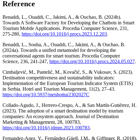
Reference
Benaddi, L., Ouaddi, C., Jakimi, A., & Ouchao, B. (2024b).
Towards A Software Factory for Developing the Chatbots in Smart
Tourism Mobile Applications. Procedia Computer Science, 231,
275-280,
https://doi.org/10.1016/j.procs.2023.12.203
.
Benaddi, L., Souha, A., Ouaddi, C., Jakimi, A., & Ouchao, B.
(2024a). Towards a unified metamodel for developing the
conversational agents for smart tourism. Procedia Computer
Science, 236, 241-247,
https://doi.org/10.1016/j.procs.2024.05.027
.
Cimbaljević, M., Pantelić, M., Kovačić, S., & Vukosav, S. (2023).
Destination competitiveness and sustainability indicators:
Implementation of the European Tourism Indicator System (ETIS)
in Serbia. Hotel and Tourism Management, 11(2), 27–43.
https://doi.org/10.5937/menhottur2302027C
Collado-Agudo, J., Herrero-Crespo, A., & San Martín-Gutiérrez, H.
(2023). The adoption of a smart destination model by tourism
companies: An ecosystem approach. Journal of Destination
Marketing & Management, 28, 100783,
https://doi.org/10.1016/j.jdmm.2023.100783
.
Fernandez-Anez, V., Fernández-Güell, J.M., & Giffinger, R. (2018).