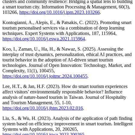
clusters and community resilience: Bridging a spatial lens to building
a smart tourism city. Information Processing & Management, 60(3),
103266,
https://doi.org/10.1016/j.ipm.2023.103266
.
Kontogianni, A., Alepis, E., & Patsakis, C. (2022). Promoting smart
tourism personalised services via a combination of deep learning
techniques. Expert Systems with Applications, 187, 115964,
https://doi.org/10.1016/j.eswa.2021.115964
.
Koo, I., Zaman, U., Ha, H., & Nawaz, S. (2025). Assessing the
interplay of trust dynamics, personalization, ethical AI practices, and
tourist behavior in the adoption of AI-driven smart tourism
technologies. Journal of Open Innovation: Technology, Market, and
Complexity, 11(1), 100455,
https://doi.org/10.1016/j.joitmc.2024.100455
.
Lee, H.T., & Jan, H.F. (2023). How do smart tourism experiences
affect visitors’ environmentally responsible behavior? Influence
analysis of nature-based tourists in Taiwan. Journal of Hospitality
and Tourism Management, 55, 1-10,
https://doi.org/10.1016/j.jhtm.2023.02.016
.
Liu, S., & Wu, H. (2023). Analysis of the application of path finding
system based on efficiency improvement in smart tourism. Intelligent
Systems with Applications, 20, 200265,
https://doi.org/10.1016/j.iswa.2023.200265
.