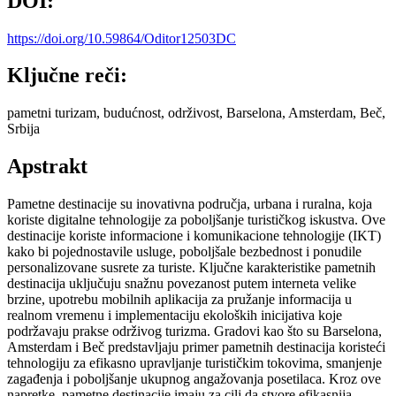
DOI:
https://doi.org/10.59864/Oditor12503DC
Ključne reči:
pametni turizam, budućnost, održivost, Barselona, Amsterdam, Beč,
Srbija
Apstrakt
Pametne destinacije su inovativna područja, urbana i ruralna, koja
koriste digitalne tehnologije za poboljšanje turističkog iskustva. Ove
destinacije koriste informacione i komunikacione tehnologije (IKT)
kako bi pojednostavile usluge, poboljšale bezbednost i ponudile
personalizovane susrete za turiste. Ključne karakteristike pametnih
destinacija uključuju snažnu povezanost putem interneta velike
brzine, upotrebu mobilnih aplikacija za pružanje informacija u
realnom vremenu i implementaciju ekoloških inicijativa koje
podržavaju prakse održivog turizma. Gradovi kao što su Barselona,
Amsterdam i Beč predstavljaju primer pametnih destinacija koristeći
tehnologiju za efikasno upravljanje turističkim tokovima, smanjenje
zagađenja i poboljšanje ukupnog angažovanja posetilaca. Kroz ove
napretke, pametne destinacije imaju za cilj da stvore efikasnija,