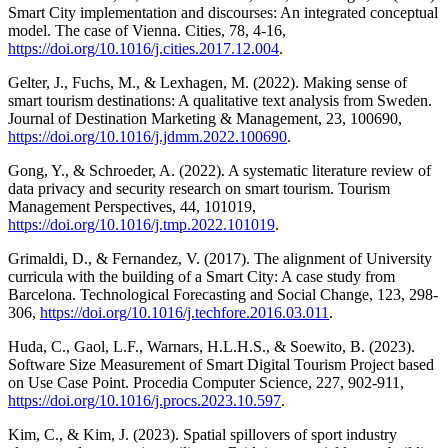
Smart City implementation and discourses: An integrated conceptual
model. The case of Vienna. Cities, 78, 4-16,
https://doi.org/10.1016/j.cities.2017.12.004
.
Gelter, J., Fuchs, M., & Lexhagen, M. (2022). Making sense of
smart tourism destinations: A qualitative text analysis from Sweden.
Journal of Destination Marketing & Management, 23, 100690,
https://doi.org/10.1016/j.jdmm.2022.100690
.
Gong, Y., & Schroeder, A. (2022). A systematic literature review of
data privacy and security research on smart tourism. Tourism
Management Perspectives, 44, 101019,
https://doi.org/10.1016/j.tmp.2022.101019
.
Grimaldi, D., & Fernandez, V. (2017). The alignment of University
curricula with the building of a Smart City: A case study from
Barcelona. Technological Forecasting and Social Change, 123, 298-
306,
https://doi.org/10.1016/j.techfore.2016.03.011
.
Huda, C., Gaol, L.F., Warnars, H.L.H.S., & Soewito, B. (2023).
Software Size Measurement of Smart Digital Tourism Project based
on Use Case Point. Procedia Computer Science, 227, 902-911,
https://doi.org/10.1016/j.procs.2023.10.597
.
Kim, C., & Kim, J. (2023). Spatial spillovers of sport industry