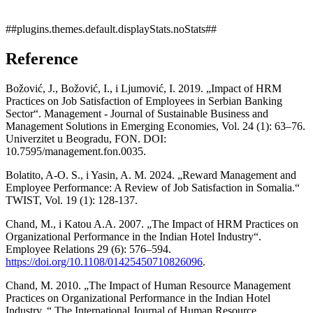
##plugins.themes.default.displayStats.noStats##
Reference
Božović, J., Božović, I., i Ljumović, I. 2019. „Impact of HRM
Practices on Job Satisfaction of Employees in Serbian Banking
Sector“. Management - Journal of Sustainable Business and
Management Solutions in Emerging Economies, Vol. 24 (1): 63–76.
Univerzitet u Beogradu, FON. DOI:
10.7595/management.fon.0035.
Bolatito, A-O. S., i Yasin, A. M. 2024. „Reward Management and
Employee Performance: A Review of Job Satisfaction in Somalia.“
TWIST, Vol. 19 (1): 128-137.
Chand, M., i Katou A.A. 2007. „The Impact of HRM Practices on
Organizational Performance in the Indian Hotel Industry“.
Employee Relations 29 (6): 576–594.
https://doi.org/10.1108/01425450710826096
.
Chand, M. 2010. „The Impact of Human Resource Management
Practices on Organizational Performance in the Indian Hotel
Industry. “ The International Journal of Human Resource