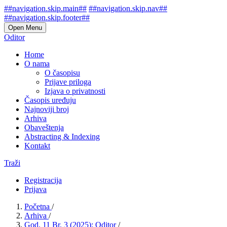
##navigation.skip.main##
##navigation.skip.nav##
##navigation.skip.footer##
Open Menu
Oditor
Home
O nama
O časopisu
Prijave priloga
Izjava o privatnosti
Časopis uređuju
Najnoviji broj
Arhiva
Obaveštenja
Abstracting & Indexing
Kontakt
Traži
Registracija
Prijava
Početna
/
Arhiva
/
God. 11 Br. 3 (2025): Oditor
/