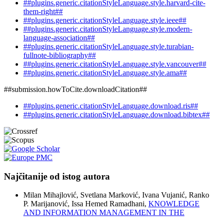
##plugins.generic.citationStyleLanguage.style.harvard-cite-
them-right##
##plugins.generic.citationStyleLanguage.style.ieee##
##plugins.generic.citationStyleLanguage.style.modern-
language-association##
##plugins.generic.citationStyleLanguage.style.turabian-
fullnote-bibliography##
##plugins.generic.citationStyleLanguage.style.vancouver##
##plugins.generic.citationStyleLanguage.style.ama##
##submission.howToCite.downloadCitation##
##plugins.generic.citationStyleLanguage.download.ris##
##plugins.generic.citationStyleLanguage.download.bibtex##
Najčitanije od istog autora
Milan Mihajlović, Svetlana Marković, Ivana Vujanić, Ranko
P. Marijanović, Issa Hemed Ramadhani,
KNOWLEDGE
AND INFORMATION MANAGEMENT IN THE