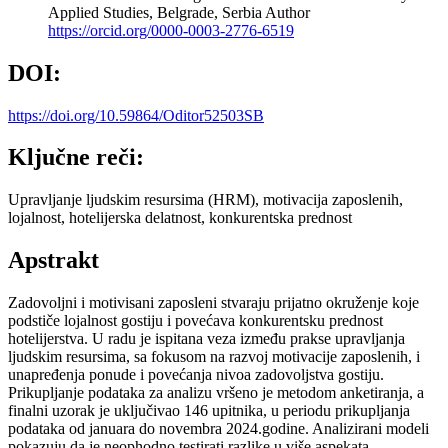
Applied Studies, Belgrade, Serbia
Author
https://orcid.org/0000-0003-2776-6519
DOI:
https://doi.org/10.59864/Oditor52503SB
Ključne reči:
Upravljanje ljudskim resursima (HRM), motivacija zaposlenih,
lojalnost, hotelijerska delatnost, konkurentska prednost
Apstrakt
Zadovoljni i motivisani zaposleni stvaraju prijatno okruženje koje
podstiče lojalnost gostiju i povećava konkurentsku prednost
hotelijerstva. U radu je ispitana veza između prakse upravljanja
ljudskim resursima, sa fokusom na razvoj motivacije zaposlenih, i
unapređenja ponude i povećanja nivoa zadovoljstva gostiju.
Prikupljanje podataka za analizu vršeno je metodom anketiranja, a
finalni uzorak je uključivao 146 upitnika, u periodu prikupljanja
podataka od januara do novembra 2024.godine. Analizirani modeli
pokazuju da je neophodno testirati razlike u više aspekata