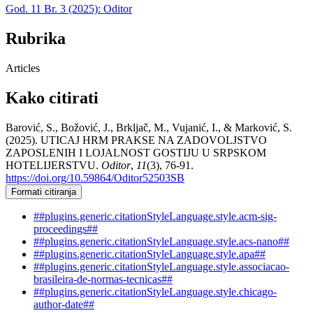
God. 11 Br. 3 (2025): Oditor
Rubrika
Articles
Kako citirati
Barović, S., Božović, J., Brkljač, M., Vujanić, I., & Marković, S.
(2025). UTICAJ HRM PRAKSE NA ZADOVOLJSTVO
ZAPOSLENIH I LOJALNOST GOSTIJU U SRPSKOM
HOTELIJERSTVU.
Oditor
,
11
(3), 76-91.
https://doi.org/10.59864/Oditor52503SB
Formati citiranja
##plugins.generic.citationStyleLanguage.style.acm-sig-
proceedings##
##plugins.generic.citationStyleLanguage.style.acs-nano##
##plugins.generic.citationStyleLanguage.style.apa##
##plugins.generic.citationStyleLanguage.style.associacao-
brasileira-de-normas-tecnicas##
##plugins.generic.citationStyleLanguage.style.chicago-
author-date##