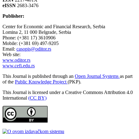
eISSN
2683-3476
Publisher:
Center for Economic and Financial Research, Serbia
Lomina 2, 11 000 Belgrade, Serbia
Phone: (+381 17) 3610906
Mobile: (+381 69) 497-9205
Email:
casopis@oditor.rs
Web site:
www.oditor.rs
www.cefi.edu.rs
This Journal is published through an
Open Journal Systems
as part
of the
Public Knowledge Project
(PKP).
This Journal is licensed under a Creative Commons Attribution 4.0
International
(CC BY)