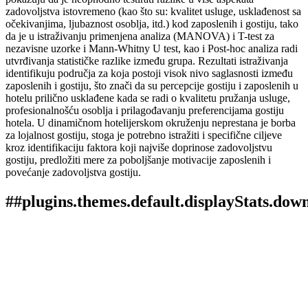
zadovoljstva istovremeno (kao što su: kvalitet usluge, usklađenost sa
očekivanjima, ljubaznost osoblja, itd.) kod zaposlenih i gostiju, tako
da je u istraživanju primenjena analiza (MANOVA) i T-test za
nezavisne uzorke i Mann-Whitny U test, kao i Post-hoc analiza radi
utvrđivanja statističke razlike između grupa. Rezultati istraživanja
identifikuju područja za koja postoji visok nivo saglasnosti između
zaposlenih i gostiju, što znači da su percepcije gostiju i zaposlenih u
hotelu prilično usklađene kada se radi o kvalitetu pružanja usluge,
profesionalnošću osoblja i prilagođavanju preferencijama gostiju
hotela. U dinamičnom hotelijerskom okruženju neprestana je borba
za lojalnost gostiju, stoga je potrebno istražiti i specifične ciljeve
kroz identifikaciju faktora koji najviše doprinose zadovoljstvu
gostiju, predložiti mere za poboljšanje motivacije zaposlenih i
povećanje zadovoljstva gostiju.
##plugins.themes.default.displayStats.dow