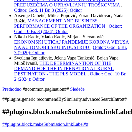
PREDUZEĆIMA O UPRAVLJANJU TROŠKOVIMA
,
Oditor: God. 11 Br. 3 (2025): Oditor
Arsenije Dabetić, Milica Popović, Zoran Davidovac, Nada
Božić,
MANAGEMENT AND BUSINESS
PERFORMANCE OF THE ORGANIZATION
,
Oditor:
God. 10 Br. 3 (2024): Oditor
Nikola Radić, Vlado Radić, Mirjana Stevanović,
EKONOMSKI UTICAJ PANDEMIJE KORONA VIRUSA
NA AUTOMOBILSKU INDUSTRIJU
,
Oditor: God. 6 Br.
3 (2020): Oditor
Svetlana Ignjatijević, Jelena Vapa Tankosić, Bojan Vapa,
Miloš Ivaniš,
THE DETERMINANTION OF THE
DEMAND FOR THE INTERNATIONAL RURAL
DESTINATION - THE PLS MODEL
,
Oditor: God. 10 Br.
2 (2024): Oditor
Prethodno
##common.pagination##
Sledeće
##plugins.generic.recommendBySimilarity.advancedSearchIntro##
##plugins.block.makeSubmission.linkLabe
##plugins.block.makeSubmission.linkLabel##