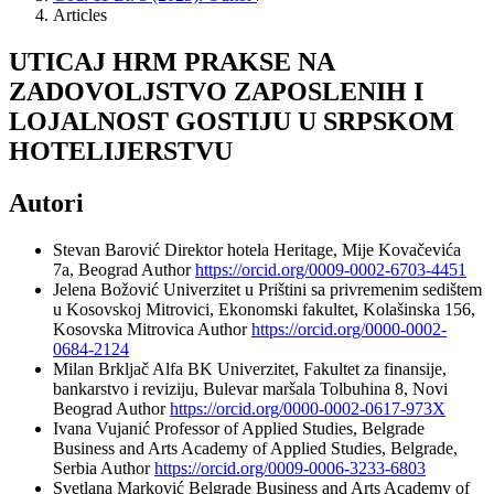
Articles
UTICAJ HRM PRAKSE NA
ZADOVOLJSTVO ZAPOSLENIH I
LOJALNOST GOSTIJU U SRPSKOM
HOTELIJERSTVU
Autori
Stevan Barović
Direktor hotela Heritage, Mije Kovačevića
7a, Beograd
Author
https://orcid.org/0009-0002-6703-4451
Jelena Božović
Univerzitet u Prištini sa privremenim sedištem
u Kosovskoj Mitrovici, Ekonomski fakultet, Kolašinska 156,
Kosovska Mitrovica
Author
https://orcid.org/0000-0002-
0684-2124
Milan Brkljač
Alfa BK Univerzitet, Fakultet za finansije,
bankarstvo i reviziju, Bulevar maršala Tolbuhina 8, Novi
Beograd
Author
https://orcid.org/0000-0002-0617-973X
Ivana Vujanić
Professor of Applied Studies, Belgrade
Business and Arts Academy of Applied Studies, Belgrade,
Serbia
Author
https://orcid.org/0009-0006-3233-6803
Svetlana Marković
Belgrade Business and Arts Academy of