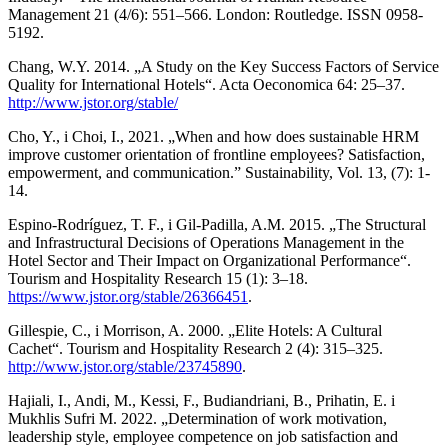
Management 21 (4/6): 551–566. London: Routledge. ISSN 0958-
5192.
Chang, W.Y. 2014. „A Study on the Key Success Factors of Service
Quality for International Hotels“. Acta Oeconomica 64: 25–37.
http://www.jstor.org/stable/
Cho, Y., i Choi, I., 2021. „When and how does sustainable HRM
improve customer orientation of frontline employees? Satisfaction,
empowerment, and communication.” Sustainability, Vol. 13, (7): 1-
14.
Espino-Rodríguez, T. F., i Gil-Padilla, A.M. 2015. „The Structural
and Infrastructural Decisions of Operations Management in the
Hotel Sector and Their Impact on Organizational Performance“.
Tourism and Hospitality Research 15 (1): 3–18.
https://www.jstor.org/stable/26366451
.
Gillespie, C., i Morrison, A. 2000. „Elite Hotels: A Cultural
Cachet“. Tourism and Hospitality Research 2 (4): 315–325.
http://www.jstor.org/stable/23745890
.
Hajiali, I., Andi, M., Kessi, F., Budiandriani, B., Prihatin, E. i
Mukhlis Sufri M. 2022. „Determination of work motivation,
leadership style, employee competence on job satisfaction and