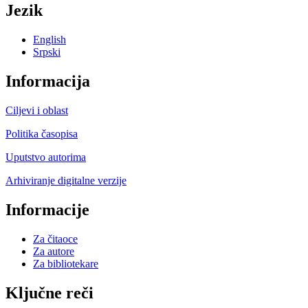
Jezik
English
Srpski
Informacija
Ciljevi i oblast
Politika časopisa
Uputstvo autorima
Arhiviranje digitalne verzije
Informacije
Za čitaoce
Za autore
Za bibliotekare
Ključne reči