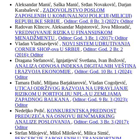
Aleksandar Manić, Saška Manić, Srđan Novaković, Darjan
Karabašević ,
ZADOVOLJSTVO POSLOM
ZAPOSLENIH U KOMUNALNOJ POLICIJI (MILICIJI)
REPUBLIKE SRBIJE
,
Oditor: God. 8 Br. 3 (2022): Oditor
Radovan Klincov, Aleksandar Majstorović, Jova Miloradić,
VREDNOVANJE RIZIKA U FINANSIJSKOM
MENADŽMENTU
,
Oditor: God. 3 Br. 1 (2017): Oditor
Vladan Vladisavljević ,
NOVI SISTEM UDRUŢIVANJA
CORNER SHOP-ova U SRBIJI
,
Oditor: God. 2 Br. 2
(2016): Oditor
Dragana Stefanović, Ignjatijević Svetlana, Ivan Božović,
ANALIZA ODNOSA INDEKSA DIGITALNIH VEŠTINA
I RAZVOJA EKONOMIJE
,
Oditor: God. 10 Br. 1 (2024):
Oditor
Tamara Đalić, Miljana Barjaktarović, Vladan Cogoljević,
UTICAJ ODRŽIVOG RAZVOJA NA UPRAVLJANJE
RIZIKOM U PORTFOLIJU NPL-A U ZEMLJAMA
ZAPADNOG BALKANA
,
Oditor: God. 9 Br. 3 (2023):
Oditor
Nedeljko Prdić,
KONKURENTSKA PREDNOST
PREDUZEĆA NA OSNOVU BENČMARKING
ANALIZE POSLOVANJA
,
Oditor: God. 3 Br. 3 (2017):
Oditor
Stefan Milojević, Miloš Milošević, Milica Simić,
PERCEPCIJE ZAPOSLENIH U TRANSPORTNIM