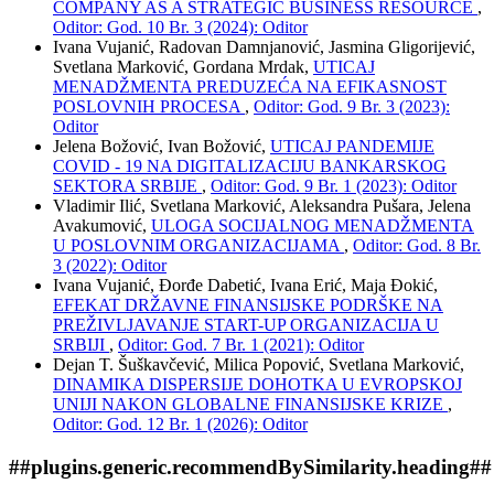
COMPANY AS A STRATEGIC BUSINESS RESOURCE
,
Oditor: God. 10 Br. 3 (2024): Oditor
Ivana Vujanić, Radovan Damnjanović, Jasmina Gligorijević,
Svetlana Marković, Gordana Mrdak,
UTICAJ
MENADŽMENTA PREDUZEĆA NA EFIKASNOST
POSLOVNIH PROCESA
,
Oditor: God. 9 Br. 3 (2023):
Oditor
Jelena Božović, Ivan Božović,
UTICAJ PANDEMIJE
COVID - 19 NA DIGITALIZACIJU BANKARSKOG
SEKTORA SRBIJE
,
Oditor: God. 9 Br. 1 (2023): Oditor
Vladimir Ilić, Svetlana Marković, Aleksandra Pušara, Jelena
Avakumović,
ULOGA SOCIJALNOG MENADŽMENTA
U POSLOVNIM ORGANIZACIJAMA
,
Oditor: God. 8 Br.
3 (2022): Oditor
Ivana Vujanić, Đorđe Dabetić, Ivana Erić, Maja Đokić,
EFEKAT DRŽAVNE FINANSIJSKE PODRŠKE NA
PREŽIVLJAVANJE START-UP ORGANIZACIJA U
SRBIJI
,
Oditor: God. 7 Br. 1 (2021): Oditor
Dejan T. Šuškavčević, Milica Popović, Svetlana Marković,
DINAMIKA DISPERSIJE DOHOTKA U EVROPSKOJ
UNIJI NAKON GLOBALNE FINANSIJSKE KRIZE
,
Oditor: God. 12 Br. 1 (2026): Oditor
##plugins.generic.recommendBySimilarity.heading##