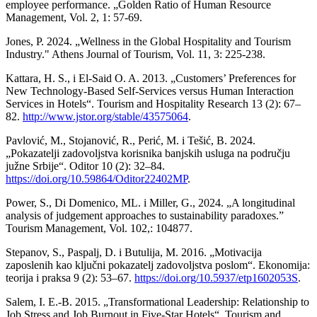
employee performance. „Golden Ratio of Human Resource
Management, Vol. 2, 1: 57-69.
Jones, P. 2024. „Wellness in the Global Hospitality and Tourism
Industry." Athens Journal of Tourism, Vol. 11, 3: 225-238.
Kattara, H. S., i El-Said O. A. 2013. „Customers’ Preferences for
New Technology-Based Self-Services versus Human Interaction
Services in Hotels“. Tourism and Hospitality Research 13 (2): 67–
82.
http://www.jstor.org/stable/43575064
.
Pavlović, M., Stojanović, R., Perić, M. i Tešić, B. 2024.
„Pokazatelji zadovoljstva korisnika banjskih usluga na području
južne Srbije“. Oditor 10 (2): 32–84.
https://doi.org/10.59864/Oditor22402MP
.
Power, S., Di Domenico, ML. i Miller, G., 2024. „A longitudinal
analysis of judgement approaches to sustainability paradoxes.”
Tourism Management, Vol. 102,: 104877.
Stepanov, S., Paspalj, D. i Butulija, M. 2016. „Motivacija
zaposlenih kao ključni pokazatelj zadovoljstva poslom“. Ekonomija:
teorija i praksa 9 (2): 53–67.
https://doi.org/10.5937/etp1602053S
.
Salem, I. E.-B. 2015. „Transformational Leadership: Relationship to
Job Stress and Job Burnout in Five-Star Hotels“. Tourism and