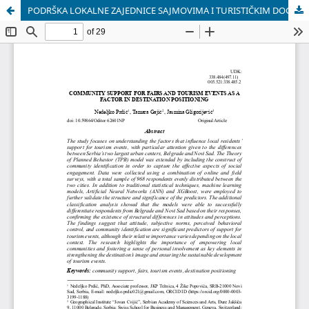
PODRŠKA LOKALNE ZAJEDNICE SAJMOVIMA I TURISTIČKIM DOGAĐAJIMA KAO FAKTOR POZICIONIRANJA DESTINACIJE