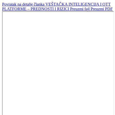
Povratak na detalje članka
VEŠTAČKA INTELIGENCIJA I OTT
PLATFORME – PREDNOSTI I RIZICI
Preuzmi fajl
Preuzmi PDF