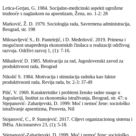
Letica-Gerjan, G. 1984. Socijalno-medicinski aspekti ugrožene
trudnoće s naglaskom na apsentizam, Žena, no. 1-2: 28
Marković, Ž. D. 1979. Sociologija rada, Savremena administracija,
Beograd, str. 198
Milosavljević S., Đ. Pantelejić, i D. Međedović. 2019. Primena i
mogućnost unapređenja ekonomskih činilaca u realizaciji održivog
razvoja. Održivi razvoj 1, (1): 7-16.
Mihailović D. 1985. Motivacija za rad, Jugoslovenski zavod za
produktivnost rada, Beograd
Nikolić S. 1984. Motivacija i stimulacija radnika kao faktor
produktivnosti rada, Revija rada, br. 2-3: 37-49
Pilić, V. 1969. Karakteristike i problemi ženske radne snage u
Jugoslaviji, Institut za ekonomska istraživanja, Beograd, str. 47; u
Stjepanović- Zaharijevski, D. 1999: Moć i nemoć žene: sociološko
istraživanje apsentizma, Prosveta, Niš
Stojanović, C., P. Stanojević. 2017. Ciljevi organizacionog sistema i
IMSa. Akcionarstvo 23, (1); 5-18.
Stjepanović-Zaharijevski, D. 1999. Moć i nemoć žene: sociološko