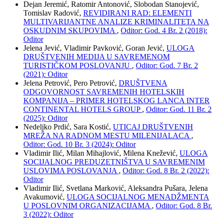
Dejan Jeremić, Ratomir Antonović, Slobodan Stanojević,
Tomislav Radović,
REVIDIRANI RAD: ELEMENTI
MULTIVARIJANTNE ANALIZE KRIMINALITETA NA
OSKUDNIM SKUPOVIMA
,
Oditor: God. 4 Br. 2 (2018):
Oditor
Jelena Jević, Vladimir Pavković, Goran Jević,
ULOGA
DRUŠTVENIH MEDIJA U SAVREMENOM
TURISTIČKOM POSLOVANJU
,
Oditor: God. 7 Br. 2
(2021): Oditor
Jelena Petrović, Pero Petrović,
DRUŠTVENA
ODGOVORNOST SAVREMENIH HOTELSKIH
KOMPANIJA – PRIMER HOTELSKOG LANCA INTER
CONTINENTAL HOTELS GROUP
,
Oditor: God. 11 Br. 2
(2025): Oditor
Nedeljko Prdić, Sara Kostić,
UTICAJ DRUŠTVENIH
MREŽA NA RADNOM MESTU MILENIJALACA
,
Oditor: God. 10 Br. 3 (2024): Oditor
Vladimir Ilić, Milan Mihajlović, Milena Knežević,
ULOGA
SOCIJALNOG PREDUZETNIŠTVA U SAVREMENIM
USLOVIMA POSLOVANJA
,
Oditor: God. 8 Br. 2 (2022):
Oditor
Vladimir Ilić, Svetlana Marković, Aleksandra Pušara, Jelena
Avakumović,
ULOGA SOCIJALNOG MENADŽMENTA
U POSLOVNIM ORGANIZACIJAMA
,
Oditor: God. 8 Br.
3 (2022): Oditor