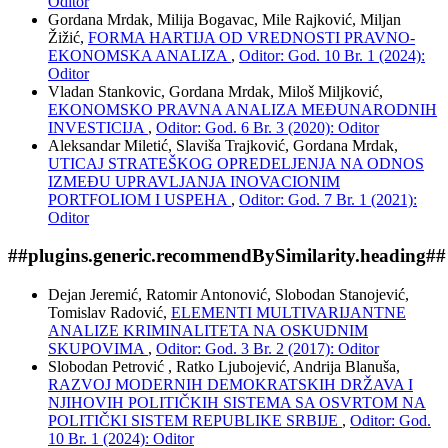
Oditor
Gordana Mrdak, Milija Bogavac, Mile Rajković, Miljan
Žižić,
FORMA HARTIJA OD VREDNOSTI PRAVNO-
EKONOMSKA ANALIZA
,
Oditor: God. 10 Br. 1 (2024):
Oditor
Vladan Stankovic, Gordana Mrdak, Miloš Miljković,
EKONOMSKO PRAVNA ANALIZA MEĐUNARODNIH
INVESTICIJA
,
Oditor: God. 6 Br. 3 (2020): Oditor
Aleksandar Miletić, Slaviša Trajković, Gordana Mrdak,
UTICAJ STRATEŠKOG OPREDELJENJA NA ODNOS
IZMEĐU UPRAVLJANJA INOVACIONIM
PORTFOLIOM I USPEHA
,
Oditor: God. 7 Br. 1 (2021):
Oditor
##plugins.generic.recommendBySimilarity.heading##
Dejan Jeremić, Ratomir Antonović, Slobodan Stanojević,
Tomislav Radović,
ELEMENTI MULTIVARIJANTNE
ANALIZE KRIMINALITETA NA OSKUDNIM
SKUPOVIMA
,
Oditor: God. 3 Br. 2 (2017): Oditor
Slobodan Petrović , Ratko Ljubojević, Andrija Blanuša,
RAZVOJ MODERNIH DEMOKRATSKIH DRŽAVA I
NЈIHOVIH POLITIČKIH SISTEMA SA OSVRTOM NA
POLITIČKI SISTEM REPUBLIKE SRBIJE
,
Oditor: God.
10 Br. 1 (2024): Oditor