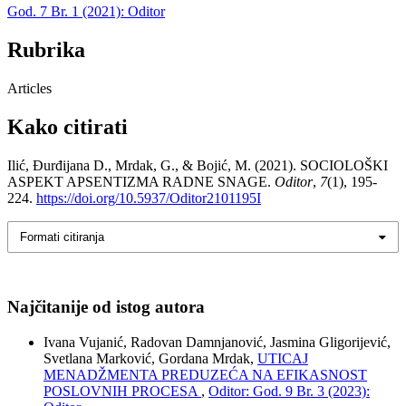
God. 7 Br. 1 (2021): Oditor
Rubrika
Articles
Kako citirati
Ilić, Đurđijana D., Mrdak, G., & Bojić, M. (2021). SOCIOLOŠKI
ASPEKT APSENTIZMA RADNE SNAGE.
Oditor
,
7
(1), 195-
224.
https://doi.org/10.5937/Oditor2101195I
Formati citiranja
Najčitanije od istog autora
Ivana Vujanić, Radovan Damnjanović, Jasmina Gligorijević,
Svetlana Marković, Gordana Mrdak,
UTICAJ
MENADŽMENTA PREDUZEĆA NA EFIKASNOST
POSLOVNIH PROCESA
,
Oditor: God. 9 Br. 3 (2023):