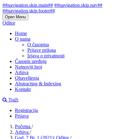
##navigation.skip.main##
##navigation.skip.nav##
##navigation.skip.footer##
Open Menu
Oditor
Home
O nama
O časopisu
Prijave priloga
Izjava o privatnosti
Časopis uređuju
Najnoviji broj
Arhiva
Obaveštenja
Abstracting & Indexing
Kontakt
Traži
Registracija
Prijava
Početna
/
Arhiva
/
God. 7 Br. 1 (2021): Oditor
/