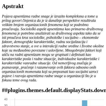
Apstrakt
Pojava apsentizma radne snage je izrazito kompleksna a tome u
prilog govori činjenica da je iz današnje perspektive rezultirala
velikim brojem organizacionih fenomena koji se podrobno
proučavaju. Sociološki aspekt apsentizma kao primarno društvenog
fenomena je potrebno analizirati sa društvenog aspekta tako da se
isti proučava kroz sociološke, psihološke i socijalno – ekonomske
faktore, demografske karakteristike, radnu socijalizaciju i
zdravstveno stanje, a sve u interakciji radne sredine i životne okoline
koje su međusobno povezane i uslovljene. Mnogobrojni faktori koji
utiču na radni apsentizam mogu se grupisati i definisati kao
karakteristike posla i radne situacije, individualne karakteristike i
karakteristike vanradne situacije. Od nemerljivog značaja je
poznavanje, praćenje i razumevanje ovih faktora odnosno onih
organizacionih momenata koji su prepoznati kao socijalni uzroci
pojave i razvoja apsentizma radne snage u organizaciji što je u
fokusu teme ovog rada.
##plugins.themes.default.displayStats.dow