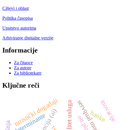
Ciljevi i oblast
Politika časopisa
Uputstvo autorima
Arhiviranje digitalne verzije
Informacije
Za čitaoce
Za autore
Za bibliotekare
Ključne reči
turistički događaji
inovacije
servqual model
kvalitet usluga
banke
determinante