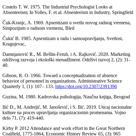
Costelo T. W. 1975. The Industrial Psychologist Looks at
Absenteeism; In Yolles, F. et al. Absenteeism in Industry, Springfield
Čuk-Kranjc, A. 1969. Apsentizam u svetlu novog radnog vremena,
Simpozijum o radnom vremenu, Bled
Čukić B. 1985. Apsentizam u radu i samoupravljanju, Svetlost,
Kragujevac,
Damnjanović R., M. Bešlin-Feruh, i A. Rajković. 2020. Marketing
održivog razvoja i ekološki menadžment. Održivi razvoj 2, (2): 31-
40.
Gibson, R. O. 1966. Toward a conceptualization of absence
behavior of personnel in organizations. Administrative Science
Quarterly 1, (1): 107– 133.
https://doi.org/10.2307/2391396
Guzina, M. 1980. Kadrovska psihologija, Naučna knjiga, Beograd
Ilić Đ., M. Andrejić, M. Janošević, i S. Ilić. 2019. Uticaj nacionalne
kulture na proces upravljanja organizacionim promenama. Vojno
delo 71, (7): 419-440.
Kirby P. 2012 Attendance and work effort in the Great Northern
Coalfield, 1775-1864, Economic History Review 65, (3): 965