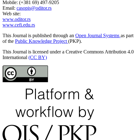
Mobile: (+381 69) 497-9205
Email:
casopis@oditor.rs
Web site:
www.oditor.rs
www.cefi.edu.rs
This Journal is published through an
Open Journal Systems
as part
of the
Public Knowledge Project
(PKP).
This Journal is licensed under a Creative Commons Attribution 4.0
International
(CC BY)