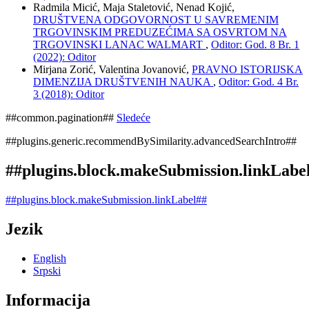
Radmila Micić, Maja Staletović, Nenad Kojić,
DRUŠTVENA ODGOVORNOST U SAVREMENIM
TRGOVINSKIM PREDUZEĆIMA SA OSVRTOM NA
TRGOVINSKI LANAC WALMART
,
Oditor: God. 8 Br. 1
(2022): Oditor
Mirjana Zorić, Valentina Jovanović,
PRAVNO ISTORIJSKA
DIMENZIJA DRUŠTVENIH NAUKA
,
Oditor: God. 4 Br.
3 (2018): Oditor
##common.pagination##
Sledeće
##plugins.generic.recommendBySimilarity.advancedSearchIntro##
##plugins.block.makeSubmission.linkLabe
##plugins.block.makeSubmission.linkLabel##
Jezik
English
Srpski
Informacija