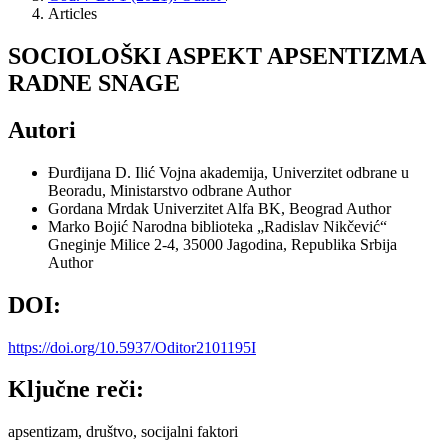
Articles
SOCIOLOŠKI ASPEKT APSENTIZMA
RADNE SNAGE
Autori
Đurđijana D. Ilić
Vojna akademija, Univerzitet odbrane u
Beoradu, Ministarstvo odbrane
Author
Gordana Mrdak
Univerzitet Alfa BK, Beograd
Author
Marko Bojić
Narodna biblioteka „Radislav Nikčević“
Gneginje Milice 2-4, 35000 Jagodina, Republika Srbija
Author
DOI:
https://doi.org/10.5937/Oditor2101195I
Ključne reči:
apsentizam, društvo, socijalni faktori