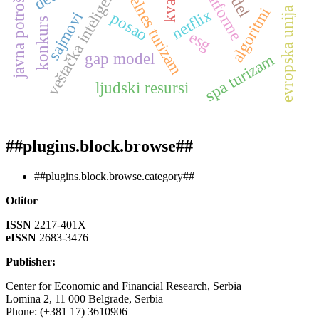
veštačka inteligencija (ai)
ott platforme
javna potrošnja
velnes turizam
algoritmi
evropska unija
netflix
sajmovi
posao
konkurs
esg
gap model
spa turizam
ljudski resursi
##plugins.block.browse##
##plugins.block.browse.category##
Oditor
ISSN
2217-401X
eISSN
2683-3476
Publisher:
Center for Economic and Financial Research, Serbia
Lomina 2, 11 000 Belgrade, Serbia
Phone: (+381 17) 3610906