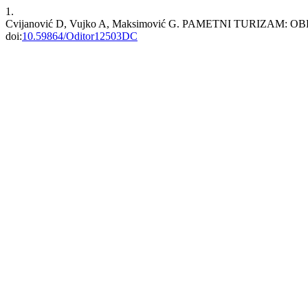
1.
Cvijanović D, Vujko A, Maksimović G. PAMETNI TURIZA
doi:
10.59864/Oditor12503DC