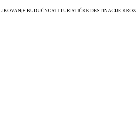
M: OBLIKOVANjE BUDUĆNOSTI TURISTIČKE DESTINACIJE KRO