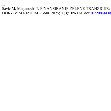
1.
Savić M, Marjanović T. FINANSIRANJE ZELENE TRANZI
ODRŽIVIM RIZICIMA.
odit
. 2025;11(3):109-124. doi:
10.59864/Od