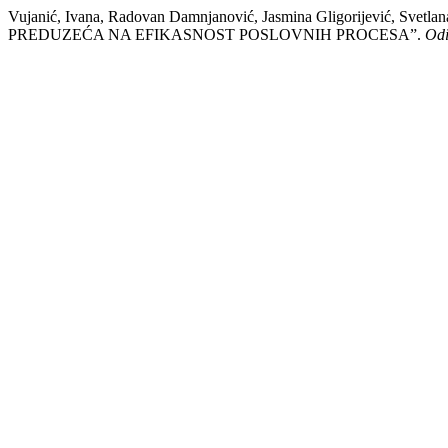
Vujanić, Ivana, Radovan Damnjanović, Jasmina Gligorijević, S
PREDUZEĆA NA EFIKASNOST POSLOVNIH PROCESA”.
Odi