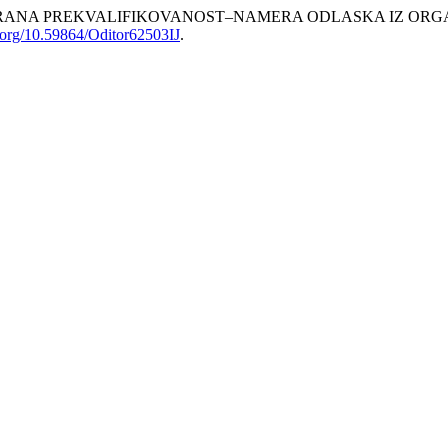
 PERCIPIRANA PREKVALIFIKOVANOST‒NAMERA ODLASKA IZ 
i.org/10.59864/Oditor62503IJ
.