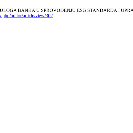
E: ULOGA BANKA U SPROVOĐENJU ESG STANDARDA I UPRAVLJAN
ex.php/oditor/article/view/302