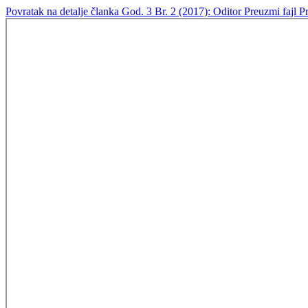
Povratak na detalje članka
God. 3 Br. 2 (2017): Oditor
Preuzmi fajl
P