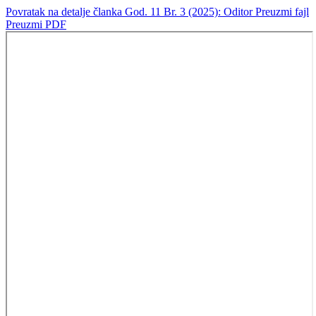
Povratak na detalje članka
God. 11 Br. 3 (2025): Oditor
Preuzmi fajl
Preuzmi PDF