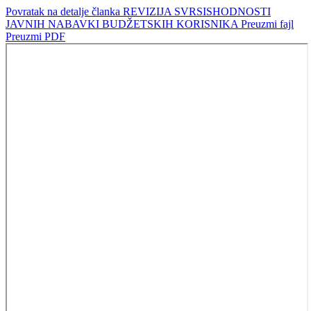
Povratak na detalje članka
REVIZIJA SVRSISHODNOSTI
JAVNIH NABAVKI BUDŽETSKIH KORISNIKA
Preuzmi fajl
Preuzmi PDF