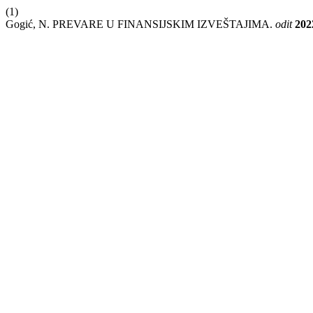
(1)
Gogić, N. PREVARE U FINANSIJSKIM IZVEŠTAJIMA.
odit
202