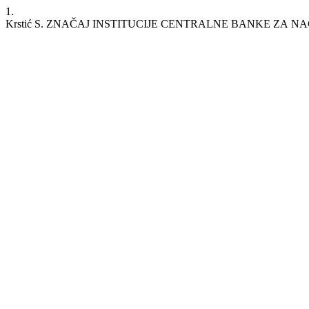
1.
Krstić S. ZNАČАJ INSTITUCIJЕ CЕNTRАLNЕ BАNKЕ ZА 