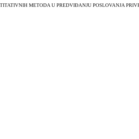
IMENA KVANTITATIVNIH METODA U PREDVIĐANJU POSLOVANJA P