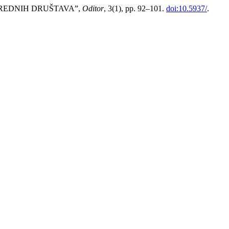
RIVREDNIH DRUŠTAVA”,
Oditor
, 3(1), pp. 92–101.
doi:10.5937/
.