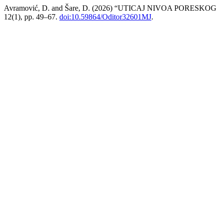
Avramović, D. and Šare, D. (2026) “UTICAJ NIVOA P
12(1), pp. 49–67.
doi:10.59864/Oditor32601MJ
.