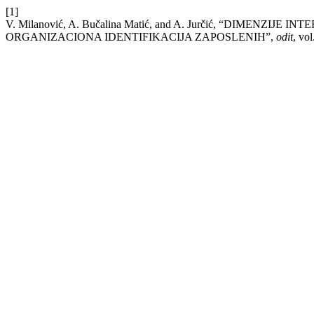
[1]
V. Milanović, A. Bučalina Matić, and A. Jurčić, “DIME
ORGANIZACIONA IDENTIFIKACIJA ZAPOSLENIH”,
odit
, vo