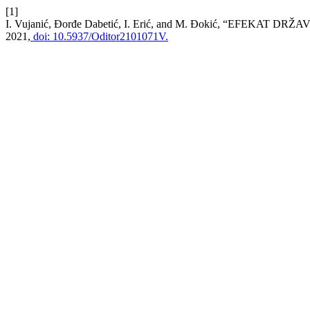
[1]
I. Vujanić, Đorđe Dabetić, I. Erić, and M. Đokić, “EFE
2021,
doi: 10.5937/Oditor2101071V.