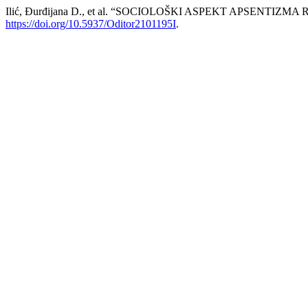
Ilić, Đurđijana D., et al. “SOCIOLOŠKI ASPEKT APSENTIZ
https://doi.org/10.5937/Oditor2101195I
.