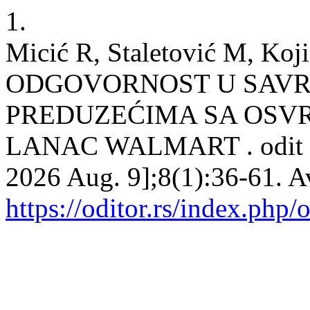
1.
Micić R, Staletović M, K
ODGOVORNOST U SAV
PREDUZEĆIMA SA OSV
LANAC WALMART . odit [Int
2026 Aug. 9];8(1):36-61. A
https://oditor.rs/index.php/