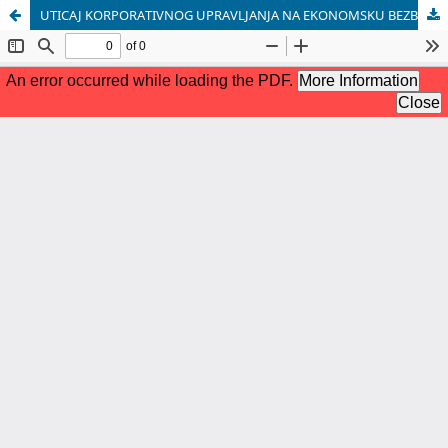
UTICAJ KORPORATIVNOG UPRAVLJANJA NA EKONOMSKU BEZBEDNOST