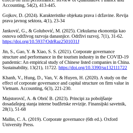
Accounting, 54(2), 413-445.
Gojkov, D. (2024). Karakteristike objekata prava i državine. Revija
prava javnog sektora, 4(1), 23-34
Janković, G., & Golubović, M. (2025). Cirkularna ekonomija kao
osnova održivog razvoja danasnjice. Održivi razvoj, 7(1), 31-62.
https://doi.org/10.5937/OdrRaz2501031J
Jin, S., Gao, Y. & Xiao, S. S. (2021). Corporate governance
structure and performance in the tourism industry in the COVID-19
pandemic: An empirical study of Chinese listed companies in China.
Sustainability, 13(21), 11722.
https://doi.org/10.3390/su132111722
Khanh, V., Hung, D., Van, V. & Huyen, H. (2020). A study on the
effect of corporate governance and capital structure on firm value in
Vietnam. Accounting, 6(3), 221-230.
Majstorović, A. & Obrić B. (2023). Principi za poboljšanje
dosadašnjeg stanja interne budžetske revizije. Finansijski savetnik,
28(1), 51-68
Mallin, C. A. (2019). Corporate governance (6th ed.). Oxford
University Press.