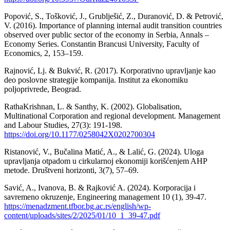
Popović, S., Tošković, J., Grublješić, Z., Duranović, D. & Petrović,
V. (2016). Importance of planning internal audit transition countries
observed over public sector of the economy in Serbia, Annals –
Economy Series. Constantin Brancusi University, Faculty of
Economics, 2, 153–159.
Rajnović, Lj. & Bukvić, R. (2017). Korporativno upravljanje kao
deo poslovne strategije kompanija. Institut za ekonomiku
poljoprivrede, Beograd.
RathaKrishnan, L. & Santhy, K. (2002). Globalisation,
Multinational Corporation and regional development. Management
and Labour Studies, 27(3): 191-198.
https://doi.org/10.1177/0258042X0202700304
Ristanović, V., Bučalina Matić, A., & Lalić, G. (2024). Uloga
upravljanja otpadom u cirkularnoj ekonomiji korišćenjem AHP
metode. Društveni horizonti, 3(7), 57–69.
Savić, A., Ivanova, B. & Rajković A. (2024). Korporacija i
savremeno okruzenje, Engineering management 10 (1), 39-47.
https://menadzment.tfbor.bg.ac.rs/english/wp-
content/uploads/sites/2/2025/01/10_1_39-47.pdf