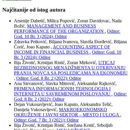
Najčitanije od istog autora
Arsenije Dabetić, Milica Popović, Zoran Davidovac, Nada
Božić,
MANAGEMENT AND BUSINESS
PERFORMANCE OF THE ORGANIZATION
,
Oditor:
God. 10 Br. 3 (2024): Oditor
Zdravka Petković, Biljana Ivanova, Slaviša Đorđević, Biljana
Ćorić, Joao Kaputo ,
ACCOUNTING ASPECT OF
INCOME IN FINANCIAL BUSINESS
,
Oditor: God. 10
Br. 3 (2024): Oditor
Ilija Životić, Kristijan Ristić, Zoran Mirković,
UTICAJ
BEZBEDNOSNOG MENADŽMENTA U OTKRIVANJU
PRANJA NOVCA SA POSLEDICAMA NA EKONOMIJU
,
Oditor: God. 8 Br. 2 (2022): Oditor
Ana Stevanović, Slavka Mitrović, Aleksandar Rajković,
PRIMENA INFORMACIONIH TEHNOLOGIJA I
INTERNETA U SAVREMENOM POSLOVANJU
,
Oditor:
God. 8 Br. 2 (2022): Oditor
Dejan Vukosavljević, Joao Kaputo, Aleksandra Tešić,
Danijela Vukosavljević,
MAKROEKONOMSKO
OKRUŽENJE I JAVNI SEKTOR – MESTO I ULOGA
,
Oditor: God. 7 Br. 3 (2021): Oditor
Ilija Životić, Kristijan Ristić, Snežana Krstić, Srboljub