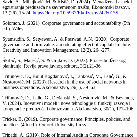
Savić, A., Mihajlović, M. & Ristić, D. (2024). Menadžerski aspekti
egzistiranja preduzeća na savremenom tržištu, Ekonomski izazovi,
13 (26), 15-24.
https://doi.org/10.5937/EkoIzazov2426015S
Solomon, J. (2021). Corporate governance and accountability (5th
ed.). Wiley.
Syamsudin, S., Setyawan, A. & Praswati, A.N. (2020). Corporate
governance and firm value: a moderating effect of capital structure.
Creativity and Innovation Management, 12(2), 264-277.
Škrbić, S., Malešić, S. & Gojkov, D. (2023). Proces budžetskog
planiranja. Revija prava javnog sektora, 3(2),21-36
Trifunović, D., Bulut Bogdanović, I., Tankosić, M., Lalić, G., &
Nestorović, M. (2023). Research in the use of social networks in
business operations. Akcionarstvo, 29(1), 39–63.
Trifunović, D., Lalić, G., Deđanski, S., Nestorović, M., & Bevanda,
V. (2024). Inovativni modeli i nove tehnologije u funkciji razvoja i
kooperacije preduzeća i obrazovanja. Akcionarstvo, 30(1), 177–196.
Tricker, B. (2019). Corporate governance: Principles, policies, and
practices (4th ed.). Oxford University Press.
Tripathi, A. (2019). Role of Internal Audit in Corporate Governance,