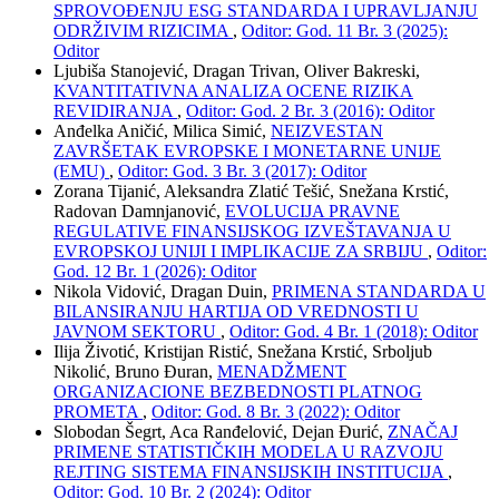
SPROVOĐENJU ESG STANDARDA I UPRAVLJANJU
ODRŽIVIM RIZICIMA
,
Oditor: God. 11 Br. 3 (2025):
Oditor
Ljubiša Stanojević, Dragan Trivan, Oliver Bakreski,
KVANTITATIVNA ANALIZA OCENE RIZIKA
REVIDIRANJA
,
Oditor: God. 2 Br. 3 (2016): Oditor
Anđelka Aničić, Milica Simić,
NEIZVESTAN
ZAVRŠETAK EVROPSKE I MONETARNE UNIJE
(EMU)
,
Oditor: God. 3 Br. 3 (2017): Oditor
Zorana Tijanić, Aleksandra Zlatić Tešić, Snežana Krstić,
Radovan Damnjanović,
EVOLUCIJA PRAVNE
REGULATIVE FINANSIJSKOG IZVEŠTAVANJA U
EVROPSKOJ UNIJI I IMPLIKACIJE ZA SRBIJU
,
Oditor:
God. 12 Br. 1 (2026): Oditor
Nikola Vidović, Dragan Duin,
PRIMENA STANDARDA U
BILANSIRANJU HARTIJA OD VREDNOSTI U
JAVNOM SEKTORU
,
Oditor: God. 4 Br. 1 (2018): Oditor
Ilija Životić, Kristijan Ristić, Snežana Krstić, Srboljub
Nikolić, Bruno Đuran,
MENADŽMENT
ORGANIZACIONE BEZBEDNOSTI PLATNOG
PROMETA
,
Oditor: God. 8 Br. 3 (2022): Oditor
Slobodan Šegrt, Aca Ranđelović, Dejan Đurić,
ZNAČAJ
PRIMENE STATISTIČKIH MODELA U RAZVOJU
REJTING SISTEMA FINANSIJSKIH INSTITUCIJA
,
Oditor: God. 10 Br. 2 (2024): Oditor