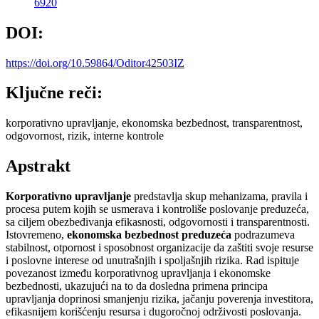
6920
DOI:
https://doi.org/10.59864/Oditor42503IZ
Ključne reči:
korporativno upravljanje, ekonomska bezbednost, transparentnost,
odgovornost, rizik, interne kontrole
Apstrakt
Korporativno upravljanje
predstavlja skup mehanizama, pravila i
procesa putem kojih se usmerava i kontroliše poslovanje preduzeća,
sa ciljem obezbeđivanja efikasnosti, odgovornosti i transparentnosti.
Istovremeno,
ekonomska bezbednost preduzeća
podrazumeva
stabilnost, otpornost i sposobnost organizacije da zaštiti svoje resurse
i poslovne interese od unutrašnjih i spoljašnjih rizika. Rad ispituje
povezanost između korporativnog upravljanja i ekonomske
bezbednosti, ukazujući na to da dosledna primena principa
upravljanja doprinosi smanjenju rizika, jačanju poverenja investitora,
efikasnijem korišćenju resursa i dugoročnoj održivosti poslovanja.