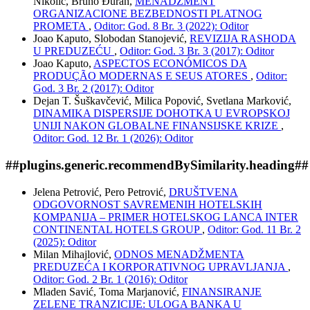
Nikolić, Bruno Đuran,
MENADŽMENT
ORGANIZACIONE BEZBEDNOSTI PLATNOG
PROMETA
,
Oditor: God. 8 Br. 3 (2022): Oditor
Joao Kaputo, Slobodan Stanojević,
REVIZIJA RASHODA
U PREDUZEĆU
,
Oditor: God. 3 Br. 3 (2017): Oditor
Joao Kaputo,
ASPECTOS ECONÓMICOS DA
PRODUÇÃO MODERNAS E SEUS ATORES
,
Oditor:
God. 3 Br. 2 (2017): Oditor
Dejan T. Šuškavčević, Milica Popović, Svetlana Marković,
DINAMIKA DISPERSIJE DOHOTKA U EVROPSKOJ
UNIJI NAKON GLOBALNE FINANSIJSKE KRIZE
,
Oditor: God. 12 Br. 1 (2026): Oditor
##plugins.generic.recommendBySimilarity.heading##
Jelena Petrović, Pero Petrović,
DRUŠTVENA
ODGOVORNOST SAVREMENIH HOTELSKIH
KOMPANIJA – PRIMER HOTELSKOG LANCA INTER
CONTINENTAL HOTELS GROUP
,
Oditor: God. 11 Br. 2
(2025): Oditor
Milan Mihajlović,
ODNOS MENADŽMENTA
PREDUZEĆA I KORPORATIVNOG UPRAVLJANJA
,
Oditor: God. 2 Br. 1 (2016): Oditor
Mladen Savić, Toma Marjanović,
FINANSIRANJE
ZELENE TRANZICIJE: ULOGA BANKA U