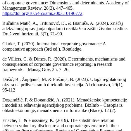
of corporate governance: Dimensions and determinants. Academy of
Management Review, 28(3), 447–465.
https://doi.org/10.5465/amr.2003.10196772
Bučalina Matić, A., Trifunović, D., & Blanuša, A. (2024). Značaj
adekvatnog upravljanja otpadom i reciklaže u zaštiti životne sredine.
Društveni horizonti, 3(7), 71–90.
Clarke, T. (2020). International corporate governance: A
comparative approach (3rd ed.). Routledge.
de Villiers, C. & Dimes, R. (2020). Determinants, mechanisms and
consequences of corporate governance reporting: a research
framework. J Manag Gov, 25, 7–26.
Dašić, B., Župljanić, M. & Pušonja, B. (2023). Uloga regulatornog
okvira na prilive stranih direktnih investicija. Akcionarstvo, 29(1),
95-112
Dogandžić, P. & Dogandžić, A. (2021). Menadžerske kompetencije
i modeli za rešavanje agencijskog problema. BizInfo – Časopis iz
oblasti ekonomije, menadžmenta i informatike (Blace), 12 (2).
Enache, L. & Hussainey, K. (2019). The substitutive relation
between voluntary disclosure and corporate governance in their
effects on firm performance. Review of Quantitative Finance and