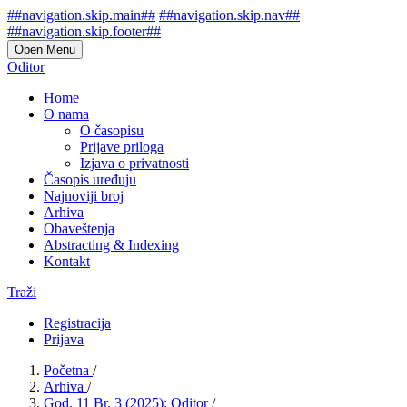
##navigation.skip.main##
##navigation.skip.nav##
##navigation.skip.footer##
Open Menu
Oditor
Home
O nama
O časopisu
Prijave priloga
Izjava o privatnosti
Časopis uređuju
Najnoviji broj
Arhiva
Obaveštenja
Abstracting & Indexing
Kontakt
Traži
Registracija
Prijava
Početna
/
Arhiva
/
God. 11 Br. 3 (2025): Oditor
/