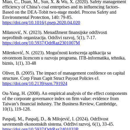
Miao, C., Duan, M., Sun, X. & Wu, X. (2020). Safety management
efficiency of China’s coal enterprises and its influencing factors-
Based on the DEA-Tobit two-stage model. Process Safety and
Environmental Protection, 140: 79-85.
https://doi.org/10.1016/j.psep.2020.04.020
Milanović, N. (2023). Menadžment finansijske održivosti
neprofitnih organizacija. Održivi razvoj, 5(1), 7-17.
https://doi.org/10.5937/OdrRaz2301007M
Milenković, N. (2023). Mogućnosti koriscenja aplikacija sa
otvorenom licencom u razvoju programa. ITB-informatika, tehnika,
biznis, 1(1), 33-48
Oliver, B. (2005). The impact of management confdence on capital
structure. Corp Finan Capit Struct Payout Policies eJ.
https://doi.org/10.2139/ssrn.791924
Ou-Yang, H. (2008). An empirical analysis of the effect components
of the corporate governance index on firm value: evidence from
Taiwan’s financial industry. The Business Review, Cambridge,
10(1), 119-128.
Paspalj, M., Paspalj, D., & Milojević, I. (2024). Održivost
savremenih ekonomskih sistema. Održivi razvoj, 6(1), 33-45.
https://doi.org/10.5937/OdrRaz2401033P