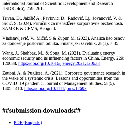
International Journal of Scientific Development and Research –
IJSDR, 4(6), 259–261.
Trivan, D., Jakišić A., Pavlović, D., Radović, Lj., Jovanović, V. &
Srdić, S. (2024). Priručnik za menadžere korporativne bezbednosti.
SAMKB & CEMS, Beograd.
Vladisavljević, V., Mičić, S & Zupur, M. (2023). Analiza kao osnov
za donošenje poslovnih odluka. Finansijski savetnik, 28(1), 7-35
Wang, J., Shahbaz, M., & Song, M. (2021). Evaluating energy
economic security and its influencing factors in China. Energy, 229:
120638.
https://doi.org/10.1016/j.energy.2021.120638
Zattoni, A. & Pugliese, A. (2021). Corporate governance research in
the wake of a systemic crisis: Lessons and opportunities from the
COVID–19 pandemic. Journal of Management Studies, 58(5),
1405-1410.
https://doi.org/10.1111/joms.12693
##submission.downloads##
PDF (Engleski)