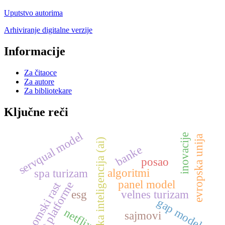
Uputstvo autorima
Arhiviranje digitalne verzije
Informacije
Za čitaoce
Za autore
Za bibliotekare
Ključne reči
servqual model
inovacije
evropska unija
veštačka inteligencija (ai)
banke
posao
algoritmi
spa turizam
panel model
ekonomski rast
ott platforme
esg
velnes turizam
gap model
netflix
sajmovi