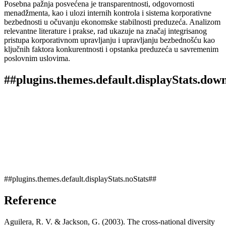
Posebna pažnja posvećena je transparentnosti, odgovornosti
menadžmenta, kao i ulozi internih kontrola i sistema korporativne
bezbednosti u očuvanju ekonomske stabilnosti preduzeća. Analizom
relevantne literature i prakse, rad ukazuje na značaj integrisanog
pristupa korporativnom upravljanju i upravljanju bezbednošću kao
ključnih faktora konkurentnosti i opstanka preduzeća u savremenim
poslovnim uslovima.
##plugins.themes.default.displayStats.dow
##plugins.themes.default.displayStats.noStats##
Reference
Aguilera, R. V. & Jackson, G. (2003). The cross-national diversity