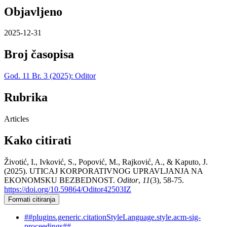
Objavljeno
2025-12-31
Broj časopisa
God. 11 Br. 3 (2025): Oditor
Rubrika
Articles
Kako citirati
Životić, I., Ivković, S., Popović, M., Rajković, A., & Kaputo, J.
(2025). UTICAJ KORPORATIVNOG UPRAVLJANJA NA
EKONOMSKU BEZBEDNOST.
Oditor
,
11
(3), 58-75.
https://doi.org/10.59864/Oditor42503IZ
Formati citiranja
##plugins.generic.citationStyleLanguage.style.acm-sig-
proceedings##