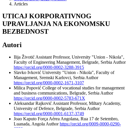
Articles
UTICAJ KORPORATIVNOG
UPRAVLJANJA NA EKONOMSKU
BEZBEDNOST
Autori
Ilija Životić
Assistant Professor, University "Union - Nikola",
Faculty of Engineering Management, Belgrade, Serbia
Author
https://orcid.org/0000-0002-3288-3915
Slavko Ivković
University "Union - Nikola", Faculty of
Management, Sremski Karlovci, Serbia
Author
https://orcid.org/0000-0002-1671-3107
Milica Popović
College of vocational studies for management
and business communications, Belgrade, Serbia
Author
https://orcid.org/0000-0002-5783-671X
Aleksandar Rajković
Assistant Professor, Miltary Academy,
University of Defence, Belgrade, Serbia
Author
https://orcid.org/0000-0001-6137-3749
Joao Kaputo
Força Aérea Angolana, Rua 17 de Setembro,
Luanada, Angola
Author
https://orcid.org/0009-0000-0290-