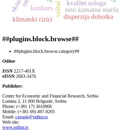
kvalitet usluga
konkurs
neto kamatna marža
disperzija dohotka
klimatski rizici
##plugins.block.browse##
##plugins.block.browse.category##
Oditor
ISSN
2217-401X
eISSN
2683-3476
Publisher:
Center for Economic and Financial Research, Serbia
Lomina 2, 11 000 Belgrade, Serbia
Phone: (+381 17) 3610906
Mobile: (+381 69) 497-9205
Email:
casopis@oditor.rs
Web site:
www.oditor.rs