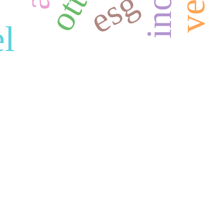
esg
l