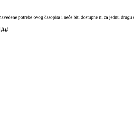
navedene potrebe ovog časopisa i neće biti dostupne ni za jednu drugu sv
l##