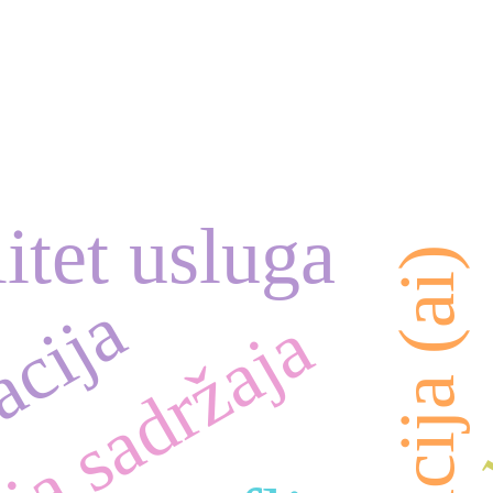
itet usluga
se
acija