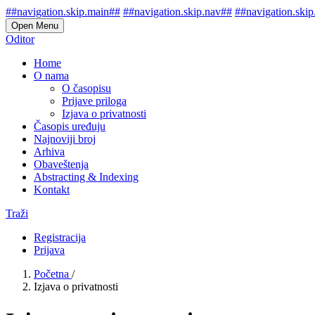
##navigation.skip.main##
##navigation.skip.nav##
##navigation.skip
Open Menu
Oditor
Home
O nama
O časopisu
Prijave priloga
Izjava o privatnosti
Časopis uređuju
Najnoviji broj
Arhiva
Obaveštenja
Abstracting & Indexing
Kontakt
Traži
Registracija
Prijava
Početna
/
Izjava o privatnosti