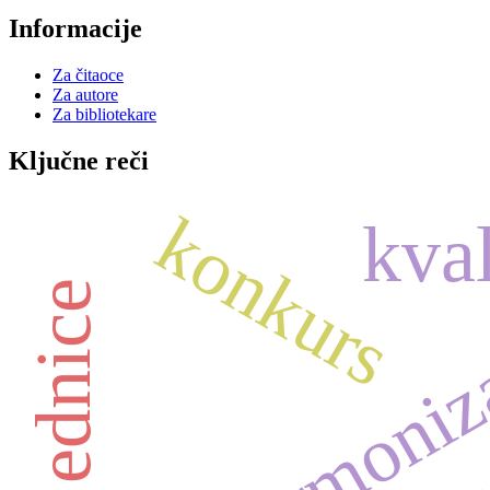
Informacije
Za čitaoce
Za autore
Za bibliotekare
Ključne reči
konkurs
kval
harmoniz