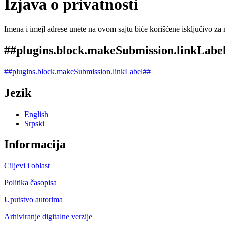
Izjava o privatnosti
Imena i imejl adrese unete na ovom sajtu biće korišćene isključivo za 
##plugins.block.makeSubmission.linkLabe
##plugins.block.makeSubmission.linkLabel##
Jezik
English
Srpski
Informacija
Ciljevi i oblast
Politika časopisa
Uputstvo autorima
Arhiviranje digitalne verzije