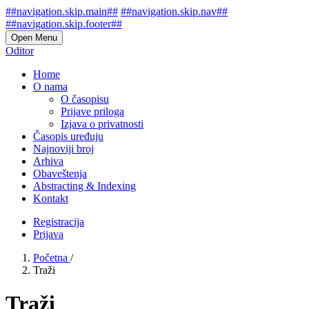
##navigation.skip.main##
##navigation.skip.nav##
##navigation.skip.footer##
Open Menu
Oditor
Home
O nama
O časopisu
Prijave priloga
Izjava o privatnosti
Časopis uređuju
Najnoviji broj
Arhiva
Obaveštenja
Abstracting & Indexing
Kontakt
Registracija
Prijava
Početna
/
Traži
Traži