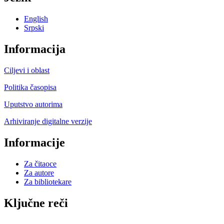
English
Srpski
Informacija
Ciljevi i oblast
Politika časopisa
Uputstvo autorima
Arhiviranje digitalne verzije
Informacije
Za čitaoce
Za autore
Za bibliotekare
Ključne reči