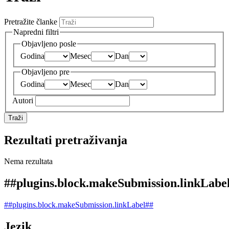
Pretražite članke
Napredni filtri
Objavljeno posle
Godina
Mesec
Dan
Objavljeno pre
Godina
Mesec
Dan
Autori
Traži
Rezultati pretraživanja
Nema rezultata
##plugins.block.makeSubmission.linkLabe
##plugins.block.makeSubmission.linkLabel##
Jezik