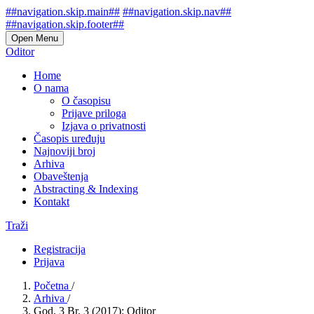
##navigation.skip.main##
##navigation.skip.nav##
##navigation.skip.footer##
Open Menu
Oditor
Home
O nama
O časopisu
Prijave priloga
Izjava o privatnosti
Časopis uređuju
Najnoviji broj
Arhiva
Obaveštenja
Abstracting & Indexing
Kontakt
Traži
Registracija
Prijava
Početna
/
Arhiva
/
God. 3 Br. 3 (2017): Oditor