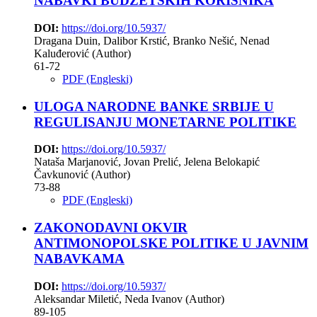
NABAVKI BUDŽETSKIH KORISNIKA
DOI:
https://doi.org/10.5937/
Dragana Duin, Dalibor Krstić, Branko Nešić, Nenad
Kaluđerović (Author)
61-72
PDF (Engleski)
ULOGA NARODNE BANKE SRBIJE U
REGULISANJU MONETARNE POLITIKE
DOI:
https://doi.org/10.5937/
Nataša Marjanović, Jovan Prelić, Jelena Belokapić
Čavkunović (Author)
73-88
PDF (Engleski)
ZAKONODAVNI OKVIR
ANTIMONOPOLSKE POLITIKE U JAVNIM
NABAVKAMA
DOI:
https://doi.org/10.5937/
Aleksandar Miletić, Neda Ivanov (Author)
89-105