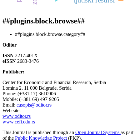
ljudski resursi
##plugins.block.browse##
##plugins.block.browse.category##
Oditor
ISSN
2217-401X
eISSN
2683-3476
Publisher:
Center for Economic and Financial Research, Serbia
Lomina 2, 11 000 Belgrade, Serbia
Phone: (+381 17) 3610906
Mobile: (+381 69) 497-9205
Email:
casopis@oditor.rs
Web site:
www.oditor.rs
www.cefi.edu.rs
This Journal is published through an
Open Journal Systems
as part
of the
Public Knowledge Project
(PKP).