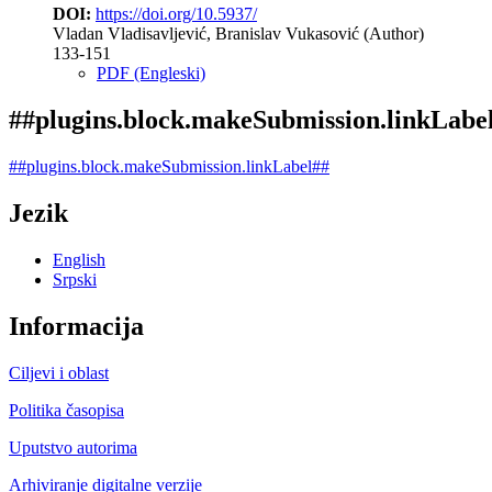
DOI:
https://doi.org/10.5937/
Vladan Vladisavljević, Branislav Vukasović (Author)
133-151
PDF (Engleski)
##plugins.block.makeSubmission.linkLabe
##plugins.block.makeSubmission.linkLabel##
Jezik
English
Srpski
Informacija
Ciljevi i oblast
Politika časopisa
Uputstvo autorima
Arhiviranje digitalne verzije