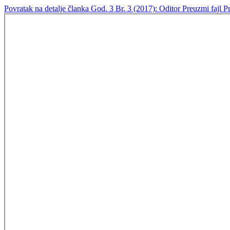
Povratak na detalje članka
God. 3 Br. 3 (2017): Oditor
Preuzmi fajl
P