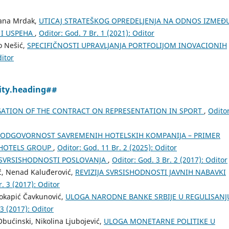
rdana Mrdak,
UTICAJ STRATEŠKOG OPREDELJENJA NA ODNOS IZMEĐ
 I USPEHA
,
Oditor: God. 7 Br. 1 (2021): Oditor
o Nešić,
SPECIFIČNOSTI UPRAVLJANJA PORTFOLIJOM INOVACIONIH
ditor
ity.heading##
GATION OF THE CONTRACT ON REPRESENTATION IN SPORT
,
Oditor
ODGOVORNOST SAVREMENIH HOTELSKIH KOMPANIJA – PRIMER
 HOTELS GROUP
,
Oditor: God. 11 Br. 2 (2025): Oditor
A SVRSISHODNOSTI POSLOVANJA
,
Oditor: God. 3 Br. 2 (2017): Oditor
ić, Nenad Kaluđerović,
REVIZIJA SVRSISHODNOSTI JAVNIH NABAVKI
r. 3 (2017): Oditor
lokapić Čavkunović,
ULOGA NARODNE BANKE SRBIJE U REGULISANJ
 3 (2017): Oditor
Obućinski, Nikolina Ljubojević,
ULOGA MONETARNE POLITIKE U