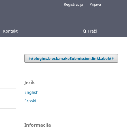
Registracija
Prijava
Kontakt
Traži
##plugins.block.makeSubmission.linkLabel##
Jezik
English
Srpski
Informacija