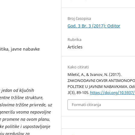
Broj časopisa
God. 3 Br. 3 (2017): Oditor
Rubrika
Articles
tika, javne nabavke
Kako citirati
Miletić, A., & Ivanov, N. (2017).
ZAKONODAVNI OKVIR ANTIMONOPO
POLITIKE U JAVNIM NABAVKAMA.
Odi
 jedan od ključnih
3
(3), 89-105.
https://doi.org/10.5937/
entne tržišne strukture,
lovima tržišne privrede, uz
Formati citiranja
 generišu veoma nepovoljne
ite promene na ovom planu,
 politike i uspostavljanje
aju preduslov za