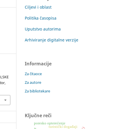
Ciljevi i oblast
Politika časopisa
Uputstvo autorima
Arhiviranje digitalne verzije
Informacije
Za čitaoce
LSKE
Za autore
tor
,
Za bibliotekare
Ključne reči
poresko opterećenje
turistički događaji