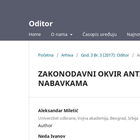
Oditor
Home
O nama
Časopis uređuju
Najnov
Početna
/
Arhiva
/
God. 3 Br. 3 (2017): Oditor
/
A
ZAKONODAVNI OKVIR ANT
NABAVKAMA
Aleksandar Miletić
Univerzitet odbrane, Vojna akademija, Beograd, Srbija
Author
Neda Ivanov