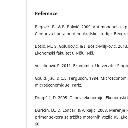
Reference
Begović, B., & B. Bukvić. 2009. Antimonopolska po
Centar za liberalno-demokratske studije, Beogra
Božić, M., S. Golubović, & I. Božić-Miljković. 201
Ekonomski fakultet u Nišu, Niš.
Veselinović P. 2011. Ekonomija. Univerzitet Sin
Gould, J.P., & C.E. Ferguson. 1984. Microeconomic
microéconomique, Pariz.
Dragišić, D. 2005. Osnovi ekonomije. Ekonomski 
Đuričin, D., D. Lončar, & V. Rajić. 2008. Merenje k
primer sektora sa tržišta motornih vozila RS. Ek
60.