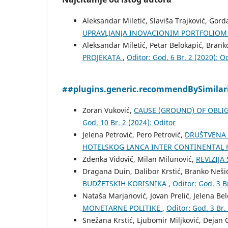
Aleksandar Miletić, Slaviša Trajković, Go
UPRAVLJANJA INOVACIONIM PORTFOLIOM
Aleksandar Miletić, Petar Belokapić, Brank
PROJEKATA
,
Oditor: God. 6 Br. 2 (2020): O
##plugins.generic.recommendBySimilar
Zoran Vuković,
CAUSE (GROUND) OF OBLI
God. 10 Br. 2 (2024): Oditor
Jelena Petrović, Pero Petrović,
DRUŠTVENA 
HOTELSKOG LANCA INTER CONTINENTAL
Zdenka Vidovič, Milan Milunović,
REVIZIJ
Dragana Duin, Dalibor Krstić, Branko Neš
BUDŽETSKIH KORISNIKA
,
Oditor: God. 3 B
Nataša Marjanović, Jovan Prelić, Jelena Be
MONETARNE POLITIKE
,
Oditor: God. 3 Br.
Snežana Krstić, Ljubomir Miljković, Dejan 