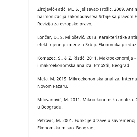
Zirojević-Fatić, M., S. Jelisavac-Trošić. 2009. Ant
harmonizacija zakonodavstva Srbije sa pravom E
Revizija za evropsko pravo.
Lončar, D., S. Milošević. 2013. Karakteristike ant
efekti njene primene u Srbiji. Ekonomika preduz
Komazec, S., & Ž. Ristić. 2011. Makroekonomija 
i makroekonomska analiza. EtnoStil, Beograd.
Meta, M. 2015. Mikroekonomska analiza. Internac
Novom Pazaru.
Milovanović, M. 2011. Mikroekonomska analiza. 
u Beogradu.
Petrović, M. 2001. Funkcije države u savremenoj t
Ekonomska misao, Beograd.