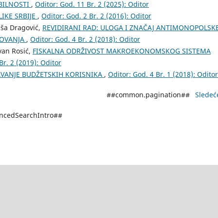
BILNOSTI
,
Oditor: God. 11 Br. 2 (2025): Oditor
LIKЕ SRBIJЕ
,
Oditor: God. 2 Br. 2 (2016): Oditor
jša Dragović,
REVIDIRANI RAD: ULOGA I ZNAČAJ ANTIMONOPOLSK
LOVANJA
,
Oditor: God. 4 Br. 2 (2018): Oditor
van Rosić,
FISKALNA ODRŽIVOST MAKROEKONOMSKOG SISTEMA
Br. 2 (2019): Oditor
AVANJE BUDŽETSKIH KORISNIKA
,
Oditor: God. 4 Br. 1 (2018): Oditor
##common.pagination##
Sledeć
ancedSearchIntro##