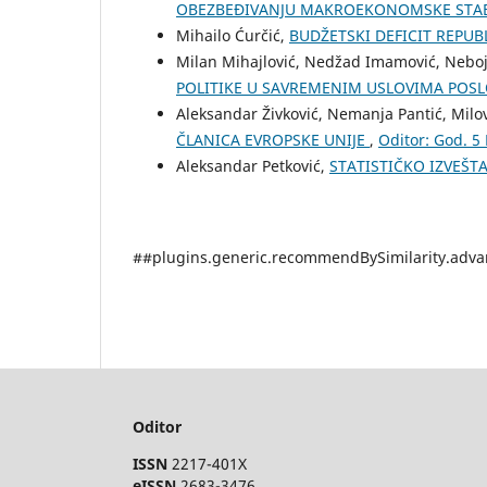
OBEZBEĐIVANJU MAKROEKONOMSKE STA
Mihailo Ćurčić,
BUDŽЕTSKI DЕFICIT RЕPUB
Milan Mihajlović, Nedžad Imamović, Nebo
POLITIKE U SAVREMENIM USLOVIMA POS
Aleksandar Živković, Nemanja Pantić, Milo
ČLANICA EVROPSKE UNIJE
,
Oditor: God. 5 
Aleksandar Petković,
STATISTIČKO IZVEŠT
##plugins.generic.recommendBySimilarity.adv
Oditor
ISSN
2217-401X
eISSN
2683-3476