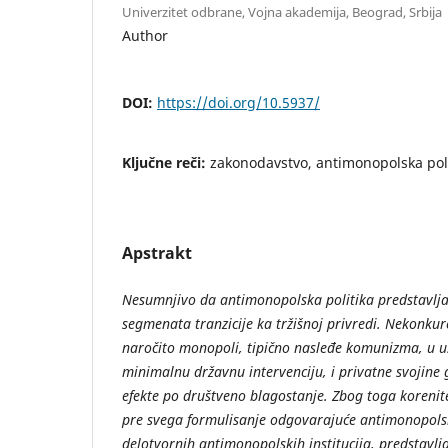
Univerzitet odbrane, Vojna akademija, Beograd, Srbija
Author
DOI:
https://doi.org/10.5937/
Ključne reči:
zakonodavstvo, antimonopolska poli
Apstrakt
Nesumnjivo da antimonopolska politika predstavlja
segmenata tranzicije ka tržišnoj privredi. Nekonkur
naročito monopoli, tipično nasleđe komunizma, u us
minimalnu državnu intervenciju, i privatne svojine
efekte po društveno blagostanje. Zbog toga koren
pre svega formulisanje odgovarajuće antimonopolske
delotvornih antimonopolskih institucija, predstavlj