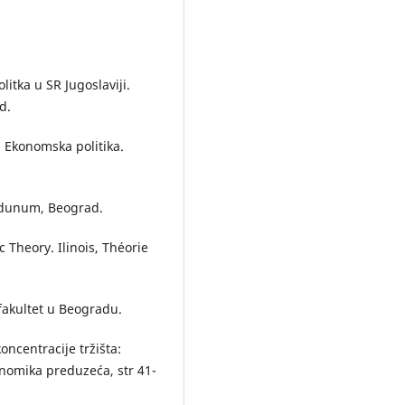
litka u SR Jugoslaviji.
d.
3. Ekonomska politika.
gidunum, Beograd.
 Theory. Ilinois, Théorie
fakultet u Beogradu.
oncentracije tržišta:
onomika preduzeća, str 41-