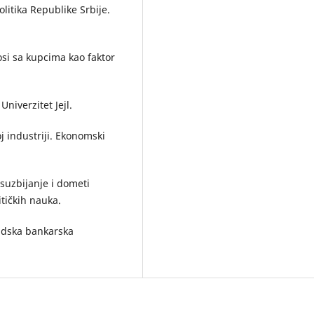
olitika Republike Srbije.
osi sa kupcima kao faktor
niverzitet Jejl.
oj industriji. Ekonomski
suzbijanje i dometi
itičkih nauka.
radska bankarska