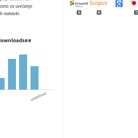
osno za uvećanje
0
0
1
h nabavki.
.downloads##