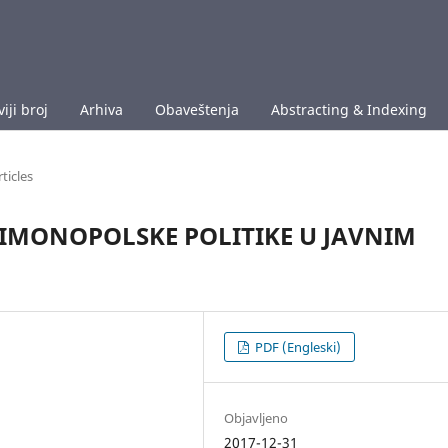
iji broj
Arhiva
Obaveštenja
Abstracting & Indexing
rticles
IMONOPOLSKE POLITIKE U JAVNIM
PDF (Engleski)
Objavljeno
2017-12-31