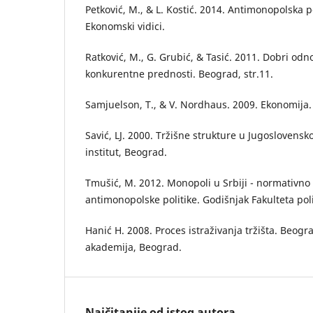
Petković, M., & L. Kostić. 2014. Antimonopolska p
Ekonomski vidici.
Ratković, M., G. Grubić, & Tasić. 2011. Dobri odn
konkurentne prednosti. Beograd, str.11.
Samjuelson, T., & V. Nordhaus. 2009. Ekonomija. U
Savić, LJ. 2000. Tržišne strukture u Jugoslovensk
institut, Beograd.
Tmušić, M. 2012. Monopoli u Srbiji - normativno 
antimonopolske politike. Godišnjak Fakulteta pol
Hanić H. 2008. Proces istraživanja tržišta. Beog
akademija, Beograd.
Najčitanije od istog autora