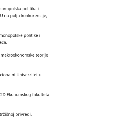
imonopolska politika i
U na polju konkurencije,
imonopolske politike i
eća.
– makroekonomske teorije
ionalni Univerzitet u
CID Ekonomskog fakulteta
ržišnoj privredi.