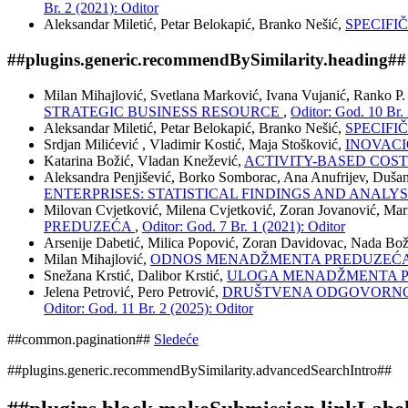
Br. 2 (2021): Oditor
Aleksandar Miletić, Petar Belokapić, Branko Nešić,
SPECIFI
##plugins.generic.recommendBySimilarity.heading##
Milan Mihajlović, Svetlana Marković, Ivana Vujanić, Ranko P
STRATEGIC BUSINESS RESOURCE
,
Oditor: God. 10 Br. 
Aleksandar Miletić, Petar Belokapić, Branko Nešić,
SPECIFI
Srdjan Milićević , Vladimir Kostić, Maja Stošković,
INOVAC
Katarina Božić, Vladan Knežević,
ACTIVITY-BASED COS
Aleksandra Penjišević, Borko Somborac, Ana Anufrijev, Dušan
ENTERPRISES: STATISTICAL FINDINGS AND ANALYS
Milovan Cvjetković, Milena Cvjetković, Zoran Jovanović, Mari
PREDUZEĆA
,
Oditor: God. 7 Br. 1 (2021): Oditor
Arsenije Dabetić, Milica Popović, Zoran Davidovac, Nada Bož
Milan Mihajlović,
ODNOS MENADŽMENTA PREDUZEĆA
Snežana Krstić, Dalibor Krstić,
ULOGA MENADŽMENTA P
Jelena Petrović, Pero Petrović,
DRUŠTVENA ODGOVORNOS
Oditor: God. 11 Br. 2 (2025): Oditor
##common.pagination##
Sledeće
##plugins.generic.recommendBySimilarity.advancedSearchIntro##