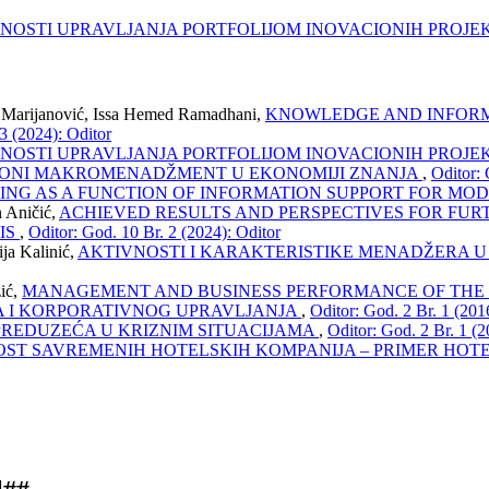
ČNOSTI UPRAVLJANJA PORTFOLIJOM INOVACIONIH PROJ
. Marijanović, Issa Hemed Ramadhani,
KNOWLEDGE AND INFORM
3 (2024): Oditor
ČNOSTI UPRAVLJANJA PORTFOLIJOM INOVACIONIH PROJ
IONI MAKROMENADŽMENT U EKONOMIJI ZNANJA
,
Oditor: 
TING AS A FUNCTION OF INFORMATION SUPPORT FOR 
 Aničić,
ACHIEVED RESULTS AND PERSPECTIVES FOR FU
IS
,
Oditor: God. 10 Br. 2 (2024): Oditor
ja Kalinić,
AKTIVNOSTI I KARAKTERISTIKE MENADŽERA U
ić,
MANAGEMENT AND BUSINESS PERFORMANCE OF THE
 I KORPORATIVNOG UPRAVLJANJA
,
Oditor: God. 2 Br. 1 (201
REDUZEĆA U KRIZNIM SITUACIJAMA
,
Oditor: God. 2 Br. 1 (2
T SAVREMENIH HOTELSKIH KOMPANIJA – PRIMER HOT