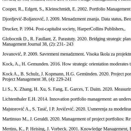
Cooper, R., Edgett, S., Kleinschmidt, E. 2002. Portfolio Management
Djordjević-Boljanović, J. 2009. Menadzment znanja. Data status, Be
Drucker, P. 1994. Post-capitalist society, HarperCollins Publishers,.
Globocnik D., R. Faullant, Z. Parastuty. 2020. Bridging strategic 
Management Journal 38, (2): 231- 243
Jovanović, P. 2009. Savremeni menadzment. Visoka škola za projekt
Kock, A., H. Gemunden. 2016. How strategic orientation moderates
Kock A., B. Schulz, J. Kopmann, H.G. Gemünden. 2020. Project portfo
Project Management 38, (4): 229-241
Li S., X. Zhang, H. Xu, S. Fang, E. Garces, T. Daim. 2020. Measurin
Lichtenthaler E.H. 2014. Innovation portfolio management: an underst
Majstorović A., S. Tasić, I P. Jovićević. 2020. Usmerenja za modeliran
Martinsuo M., J. Geraldi. 2020. Management of project portfolios: Rela
Mertins, K., P. Heising, J. Vorbeck. 2001. Knowledge Management, Be