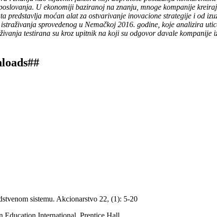
poslovanja. U ekonomiji baziranoj na znanju, mnoge kompanije kreiraju
a predstavlja moćan alat za ostvarivanje inovacione strategije i od izu
og istraživanja sprovedenog u Nemačkoj 2016. godine, koje analizira uti
živanja testirana su kroz upitnik na koji su odgovor davale kompanije 
nloads##
dstvenom sistemu. Akcionarstvo 22, (1): 5-20
ducation International, Prentice Hall.