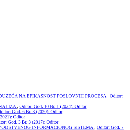
DUZEĆA NA EFIKASNOST POSLOVNIH PROCESA
,
Oditor:
NALIZA
,
Oditor: God. 10 Br. 1 (2024): Oditor
ditor: God. 6 Br. 3 (2020): Oditor
(2021): Oditor
tor: God. 3 Br. 3 (2017): Oditor
VODSTVENOG INFORMACIONOG SISTEMA
,
Oditor: God. 7