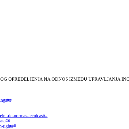
AJ STRATEŠKOG OPREDELJENJA NA ODNOS IZMEĐU UPRAVLJANJA
dings##
leira-de-normas-tecnicas##
date##
m-right##