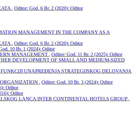
EKATA
,
Oditor: God. 6 Br. 2 (2020): Oditor
ATION MANAGEMENT IN THE COMPANY AS A
EKATA
,
Oditor: God. 6 Br. 2 (2020): Oditor
God. 10 Br. 1 (2024): Oditor
MODERN MANAGEMENT
,
Oditor: God. 11 Br. 2 (2025): Oditor
RTHER DEVELOPMENT OF SMALL AND MEDIUM-SIZED
 FUNKCIJI UNAPREĐENJA STRATEGIJSKOG DELOVANJA
 ORGANIZATION
,
Oditor: God. 10 Br. 3 (2024): Oditor
6): Oditor
016): Oditor
ELSKOG LANCA INTER CONTINENTAL HOTELS GROUP
,