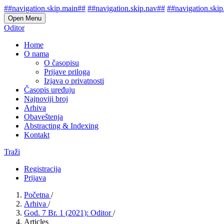
##navigation.skip.main##
##navigation.skip.nav##
##navigation.skip
Open Menu
Oditor
Home
O nama
O časopisu
Prijave priloga
Izjava o privatnosti
Časopis uređuju
Najnoviji broj
Arhiva
Obaveštenja
Abstracting & Indexing
Kontakt
Traži
Registracija
Prijava
Početna
/
Arhiva
/
God. 7 Br. 1 (2021): Oditor
/
Articles