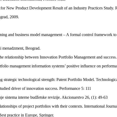
 for New Product Development Result of an Industry Practices Study. 
ograd, 2009.
planning and business model management – A formal control framework 
ni menadzment, Beograd.
 the relationship between Innovation Portfolio Management and suc
lio management information systems’ positive influence on performance
g strategic technological strength: Patent Portfolio Model. Technologi
udied driver of innovation success. Performance 5: 111
je sistema interne budžetske revizije. Akcionarstvo 26, (1): 49-63
tionships of project portfolios with their contexts. International Jour
st practice in Europe, Springer.