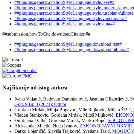
##plugins.generic.citationStyleLanguage.style.ieee##
##plugins.generic.citationStyleLanguage.style.modern-languag
##plugins.generic.citationStyleLanguage.style.turabian-fullnot
##plugins.generic.citationStyleLanguage.style.vancouver##
##plugins.generic.citationStyleLanguage.style.ama##
##submission.howToCite.downloadCitation##
##plugins.generic.citationStyleLanguage.download.ris##
##plugins.generic.citationStyleLanguage.download.bibtex##
Najčitanije od istog autora
Ivana Vujanić, Radovan Damnjanović, Jasmina Gligorijević, 
God. 9 Br. 3 (2023): Oditor
Gordana Mrdak, Milija Bogavac, Mile Rajković, Miljan Žižić,
Vladan Stankovic, Gordana Mrdak, Miloš Miljković,
EKONOM
Đurđijana D. Ilić, Gordana Mrdak, Marko Bojić,
SOCIOLOŠK
Aleksandar Miletić, Neda Ivanov,
ZAKONODAVNI OKVIR 
Darko Lojaničić, Slaviša Trajković, Svetlana Tasić,
MOGUĆNO