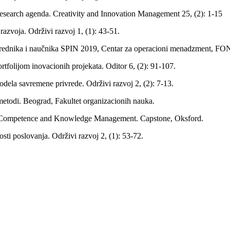
research agenda. Creativity and Innovation Management 25, (2): 1-15
razvoja. Održivi razvoj 1, (1): 43-51.
ivrednika i naučnika SPIN 2019, Centar za operacioni menadzment, FO
ortfolijom inovacionih projekata. Oditor 6, (2): 91-107.
dela savremene privrede. Održivi razvoj 2, (2): 7-13.
metodi. Beograd, Fakultet organizacionih nauka.
e, Competence and Knowledge Management. Capstone, Oksford.
sti poslovanja. Održivi razvoj 2, (1): 53-72.