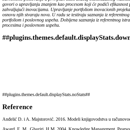
govori o upravljanju znanjem kao procesom koji će podići efikasnost 
zahvaljujući inovacijama. Upravljanje portfoliom inovacionih projekat
osnovu njih stvaraju nova. U radu se testiraju saznanja iz referentn
portfoliom i poslovnog uspeha. Dobijena saznanja iz referentnog istra
procesima i poslovnom uspehu.
##plugins.themes.default.displayStats.dow
##plugins.themes.default.displayStats.noStats##
Reference
Anđelić D. i A. Majstorović. 2016. Modeli knjigovodstva u računovo
Award, E. M., Ghaziri, H.M. 2004. Knowledge Management, Pearson E