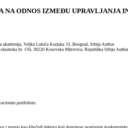
A NA ODNOS IZMEĐU UPRAVLJANJA I
 akademija, Veljka Lukića Kurjaka 33, Beograd, Srbija
Author
olasinska br. 156, 38220 Kosovska Mitrovica, Republika Srbija
Autho
ovacionim portfoliom
va i znanja kao ključnih faktora koji doprinose postizanju konkurentske