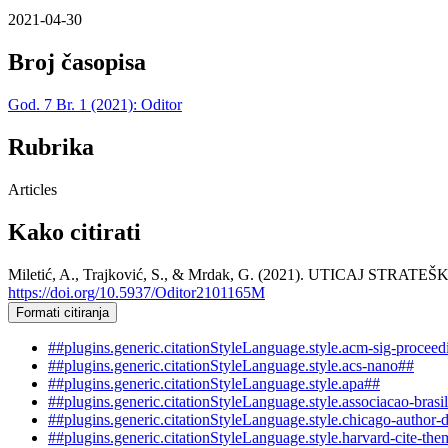
2021-04-30
Broj časopisa
God. 7 Br. 1 (2021): Oditor
Rubrika
Articles
Kako citirati
Miletić, A., Trajković, S., & Mrdak, G. (2021). UTIC
https://doi.org/10.5937/Oditor2101165M
Formati citiranja
##plugins.generic.citationStyleLanguage.style.acm-sig-procee
##plugins.generic.citationStyleLanguage.style.acs-nano##
##plugins.generic.citationStyleLanguage.style.apa##
##plugins.generic.citationStyleLanguage.style.associacao-brasi
##plugins.generic.citationStyleLanguage.style.chicago-author-
##plugins.generic.citationStyleLanguage.style.harvard-cite-the