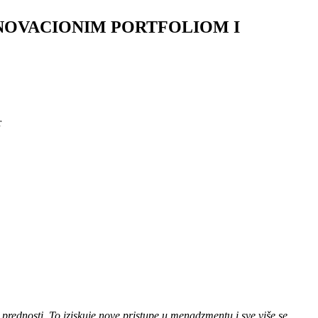
NOVACIONIM PORTFOLIOM I
r
 prednosti. To iziskuje nove pristupe u menadzmentu i sve više se