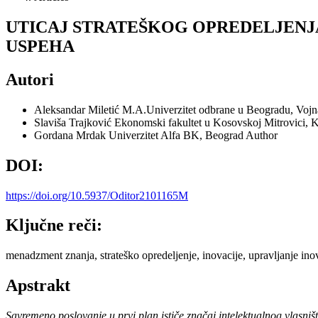
UTICAJ STRATEŠKOG OPREDELJENJ
USPEHA
Autori
Aleksandar Miletić
M.A.Univerzitet odbrane u Beogradu, Vojna
Slaviša Trajković
Ekonomski fakultet u Kosovskoj Mitrovici, K
Gordana Mrdak
Univerzitet Alfa BK, Beograd
Author
DOI:
https://doi.org/10.5937/Oditor2101165M
Ključne reči:
menadzment znanja, strateško opredeljenje, inovacije, upravljanje in
Apstrakt
Savremeno poslovanje u prvi plan ističe značaj intelektualnog vlasništ