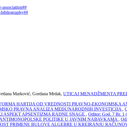
e-association##
e-bibliography##
Svetlana Marković, Gordana Mrdak,
UTICAJ MENADŽMENTA PRE
FORMA HARTIJA OD VREDNOSTI PRAVNO-EKONOMSKA A
SKO PRAVNA ANALIZA MEĐUNARODNIH INVESTICIJA
,
O
I ASPEKT APSENTIZMA RADNE SNAGE
,
Oditor: God. 7 Br. 1 
ANTIMONOPOLSKE POLITIKE U JAVNIM NABAVKAMA
,
Odi
ST PRIMENE BULOVE ALGEBRE U KREIRANJU RAČUNO