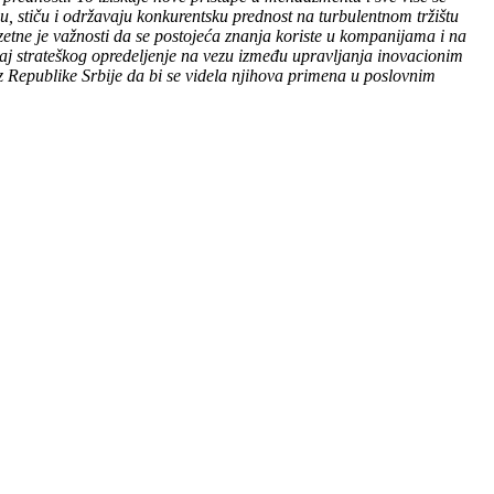
, stiču i održavaju konkurentsku prednost na turbulentnom tržištu
zetne je važnosti da se postojeća znanja koriste u kompanijama i na
caj strateškog opredeljenje na vezu između upravljanja inovacionim
iz Republike Srbije da bi se videla njihova primena u poslovnim