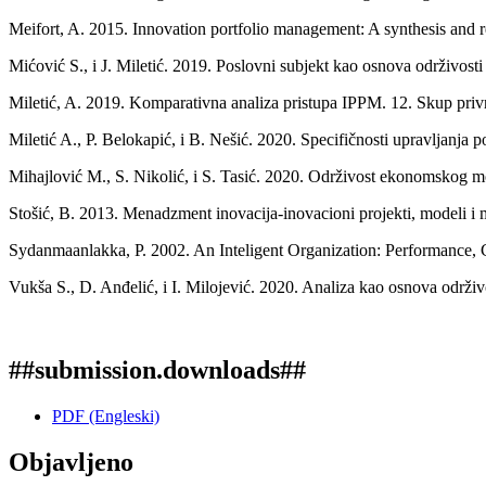
Meifort, A. 2015. Innovation portfolio management: A synthesis and 
Mićović S., i J. Miletić. 2019. Poslovni subjekt kao osnova održivosti 
Miletić, A. 2019. Komparativna analiza pristupa IPPM. 12. Skup pr
Miletić A., P. Belokapić, i B. Nešić. 2020. Specifičnosti upravljanja p
Mihajlović M., S. Nikolić, i S. Tasić. 2020. Održivost ekonomskog mo
Stošić, B. 2013. Menadzment inovacija-inovacioni projekti, modeli i 
Sydanmaanlakka, P. 2002. An Inteligent Organization: Performanc
Vukša S., D. Anđelić, i I. Milojević. 2020. Analiza kao osnova održivo
##submission.downloads##
PDF (Engleski)
Objavljeno