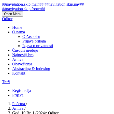
##navigation.skip.main##
##navigation.skip.nav##
##navigation.skip.footer##
Open Menu
Oditor
Home
O nama
O časopisu
Prijave priloga
Izjava o privatnosti
Časopis uređuju
Najnoviji broj
Arhiva
Obaveštenja
Abstracting & Indexing
Kontakt
Traži
Registracija
Prijava
Početna
/
Arhiva
/
God. 10 Br. 1 (2024): Oditor