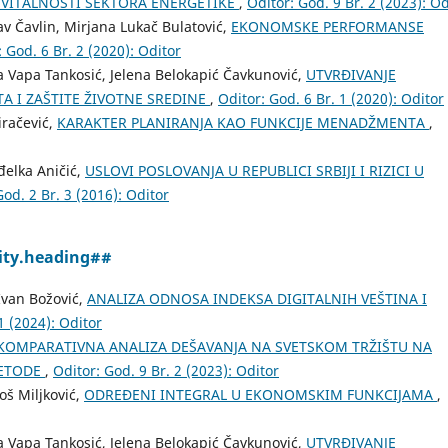
A VITALNOSTI SEKTORA ENERGETIKE
,
Oditor: God. 9 Br. 2 (2023): Od
av Čavlin, Mirjana Lukač Bulatović,
EKONOMSKE PERFORMANSE
: God. 6 Br. 2 (2020): Oditor
ena Vapa Tankosić, Jelena Belokapić Čavkunović,
UTVRĐIVANJE
A I ZAŠTITE ŽIVOTNE SREDINE
,
Oditor: God. 6 Br. 1 (2020): Oditor
iračević,
KARAKTER PLANIRANJA KAO FUNKCIJE MENADŽMENTA
,
nđelka Aničić,
USLOVI POSLOVANJA U REPUBLICI SRBIJI I RIZICI U
God. 2 Br. 3 (2016): Oditor
ity.heading##
 Ivan Božović,
ANALIZA ODNOSA INDEKSA DIGITALNIH VEŠTINA I
1 (2024): Oditor
KOMPARATIVNA ANALIZA DEŠAVANJA NA SVETSKOM TRŽIŠTU NA
METODE
,
Oditor: God. 9 Br. 2 (2023): Oditor
oš Miljković,
ODREĐENI INTEGRAL U EKONOMSKIM FUNKCIJAMA
,
ena Vapa Tankosić, Jelena Belokapić Čavkunović,
UTVRĐIVANJE