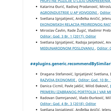
PROFITNE POZICIJE U CILJU UNAPREĐENJ
Katarina Đurić, Radivoj Prodanović, Mirosl
AGROINDUSTRIJE U AP VOJVODINI
,
Oditor
Svetlana Ignjatijević, Anđelka Aničić, Jel
EKONOMSKIH RELACIJA PRIVREDNOG RAST
Miroslav Čavlin, Rade Žugić, Vladimir Preb
Oditor: God. 3 Br. 1 (2017): Oditor
Svetlana Ignjatijević, Radoja Janjetović, A
MEĐUNARODNOM POSLOVANJU
,
Oditor: 
##plugins.generic.recommendBySimilar
Dragana Stefanović, Ignjatijević Svetlana,
RAZVOJA EKONOMIJE
,
Oditor: God. 10 Br. 
Danica Cicmil, Pavle Jakšić, Miloš Đaković,
PRIMERU IZABRANOG PORTFOLIA I VAR 
Radovan Damnjanović, Vlado Đurković, Mil
Oditor: God. 4 Br. 3 (2018): Oditor
Svetlana Ignjatijević, Anđelka Aničić, Jel