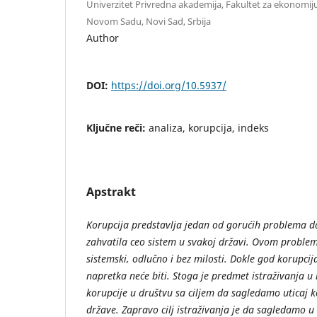
Univerzitet Privredna akademija, Fakultet za ekonomij
Novom Sadu, Novi Sad, Srbija
Author
DOI:
https://doi.org/10.5937/
Ključne reči:
analiza, korupcija, indeks
Apstrakt
Korupcija predstavlja jedan od gorućih problema da
zahvatila ceo sistem u svakoj državi. Ovom problem
sistemski, odlučno i bez milosti. Dokle god korupci
napretka neće biti. Stoga je predmet istraživanja u
korupcije u društvu sa ciljem da sagledamo uticaj k
države. Zapravo cilj istraživanja je da sagledamo u 