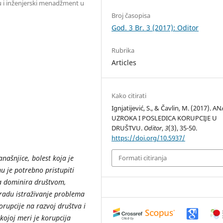
u i inženjerski menadžment u
Broj časopisa
God. 3 Br. 3 (2017): Oditor
Rubrika
Articles
Kako citirati
Ignjatijević, S., & Čavlin, M. (2017). A
UZROKA I POSLEDICA KORUPCIJE U
DRUŠTVU.
Oditor
,
3
(3), 35-50.
https://doi.org/10.5937/
našnjice, bolest koja je
Formati citiranja
u je potrebno pristupiti
ja dominira društvom,
 radu istraživanje problema
orupcije na razvoj društva i
kojoj meri je korupcija