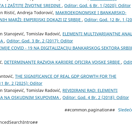
A I ZAŠTITE ŽIVOTNE SREDINE
,
Oditor: God. 6 Br. 1 (2020): Oditor
an Ristić, Andreja Todorović,
MAKROEKONOMSKE I BANKARSKO-
H MARŽI: EMPIRIJSKI DOKAZI IZ SRBIJE
,
Oditor: God. 12 Br. 1 (20
n Stanojević, Tomislav Radović,
ELEMENTI MULTIVARIJANTNE ANAL
MA
,
Oditor: God. 3 Br. 2 (2017): Oditor
EMIJE COVID - 19 NA DIGITALIZACIJU BANKARSKOG SEKTORA SRBI
ić,
DETERMINANTE RAZVOJA KARIJERE OFICIRA VOJSKE SRBIJE
,
Odit
antović,
THE SIGNIFICANCE OF REAL GDP GROWTH FOR THE
11 Br. 2 (2025): Oditor
n Stanojević, Tomislav Radović,
REVIDIRANI RAD: ELEMENTI
ETA NA OSKUDNIM SKUPOVIMA
,
Oditor: God. 4 Br. 2 (2018): Oditor
##common.pagination##
Sledeć
ancedSearchIntro##