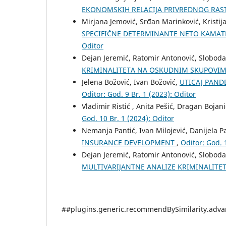
EKONOMSKIH RELACIJA PRIVREDNOG RAST
Mirjana Jemović, Srđan Marinković, Kristij
SPECIFIČNE DETERMINANTE NETO KAMATNI
Oditor
Dejan Jeremić, Ratomir Antonović, Sloboda
KRIMINALITETA NA OSKUDNIM SKUPOVI
Jelena Božović, Ivan Božović,
UTICAJ PAND
Oditor: God. 9 Br. 1 (2023): Oditor
Vladimir Ristić , Anita Pešić, Dragan Bojan
God. 10 Br. 1 (2024): Oditor
Nemanja Pantić, Ivan Milojević, Danijela P
INSURANCE DEVELOPMENT
,
Oditor: God. 
Dejan Jeremić, Ratomir Antonović, Sloboda
MULTIVARIJANTNE ANALIZE KRIMINALIT
##plugins.generic.recommendBySimilarity.adv