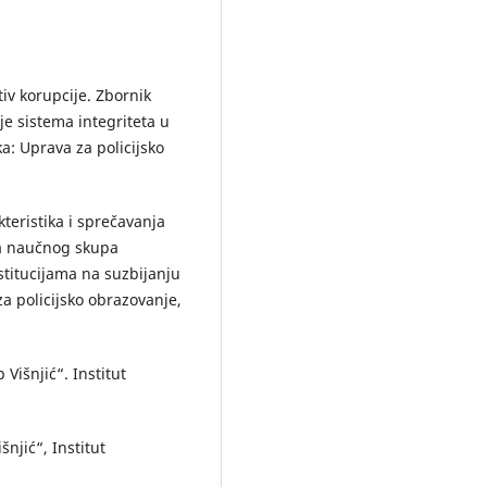
tiv korupcije. Zbornik
e sistema integriteta u
a: Uprava za policijsko
kteristika i sprečavanja
 sa naučnog skupa
stitucijama na suzbijanju
a policijsko obrazovanje,
 Višnjić“. Institut
išnjić“, Institut