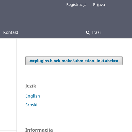
Registracija
Prijava
Kontakt
Traži
##plugins.block.makeSubmission.linkLabel##
Jezik
English
Srpski
Informacija