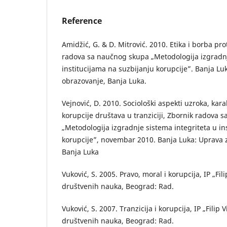
Reference
Amidžić, G. & D. Mitrović. 2010. Etika i borba pro
radova sa naučnog skupa „Metodologija izgradnj
institucijama na suzbijanju korupcije”. Banja Luk
obrazovanje, Banja Luka.
Vejnović, D. 2010. Sociološki aspekti uzroka, kara
korupcije društava u tranziciji, Zbornik radova
„Metodologija izgradnje sistema integriteta u in
korupcije”, novembar 2010. Banja Luka: Uprava z
Banja Luka
Vuković, S. 2005. Pravo, moral i korupcija, IP „Filip
društvenih nauka, Beograd: Rad.
Vuković, S. 2007. Tranzicija i korupcija, IP „Filip V
društvenih nauka, Beograd: Rad.