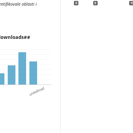
0
0
1
ntifikovale oblasti i
.downloads##