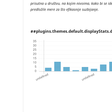
prisutna u društvu, na kojim nivoima, kako bi se ide
predložile mere za što efikasnije suzbijanje.
##plugins.themes.default.displayStats