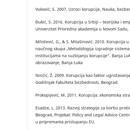
Vuković, S. 2007. Uzroci korupcije, Nauka, bezbedn
Đukić, S. 2016. Korupcija u Srbiji – teorijska i em
Univerzitet Privredna akademija u Novom Sadu, 
Milošević, G., & S. Milašinović. 2010. Korupcija u
naučnog skupa „Metodologija izgradnje sistema 
institucijama na suzbijanju korupcije”. Banja Luk
obrazovanje, Banja Luka
Ninčić, Ž. 2009. Korupcija kao faktor ugrožavanj
Godišnjak Fakulteta bezbednosti, Beograd.
Prokopijević, M. 2011. Korupcija: ekonomska stra
Esadze, L. 2013. Razvoj strategije za borbu protiv
Beograd, Projekat: Policy and Legal Advice Centr
u pripremama pristupanju EU.