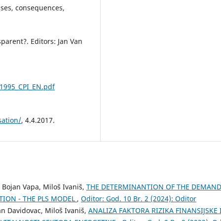
uses, consequences,
sparent?. Editors: Jan Van
/1995_CPI_EN.pdf
ation/
, 4.4.2017.
, Bojan Vapa, Miloš Ivaniš,
THE DETERMINANTION OF THE DEMAN
TION - THE PLS MODEL
,
Oditor: God. 10 Br. 2 (2024): Oditor
an Davidovac, Miloš Ivaniš,
ANALIZA FAKTORA RIZIKA FINANSIJSKE 