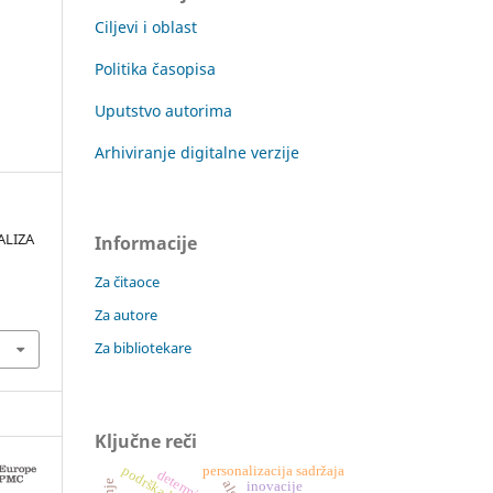
Ciljevi i oblast
Politika časopisa
Uputstvo autorima
Arhiviranje digitalne verzije
NALIZA
Informacije
Za čitaoce
Za autore
Za bibliotekare
Ključne reči
personalizacija sadržaja
determinante
inovacije