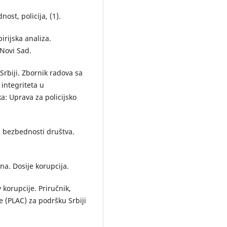
ost, policija, (1).
pirijska analiza.
Novi Sad.
 Srbiji. Zbornik radova sa
integriteta u
a: Uprava za policijsko
a bezbednosti društva.
na. Dosije korupcija.
 korupcije. Priručnik,
e (PLAC) za podršku Srbiji