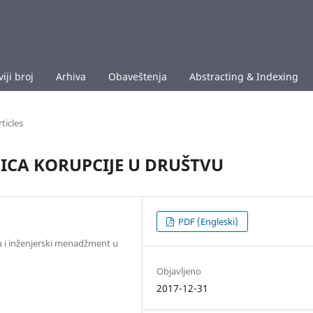
iji broj
Arhiva
Obaveštenja
Abstracting & Indexing
rticles
ICA KORUPCIJE U DRUŠTVU
PDF (Engleski)
u i inženjerski menadžment u
Objavljeno
2017-12-31