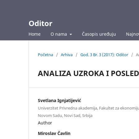
Oditor
Home
O nama
Časopis uređuju
Najnov
Početna
/
Arhiva
/
God. 3 Br. 3 (2017): Oditor
/
A
ANALIZA UZROKA I POSLED
Svetlana Ignjatijević
Univerzitet Privredna akademija, Fakultet za ekonomij
Novom Sadu, Novi Sad, Srbija
Author
Miroslav Čavlin