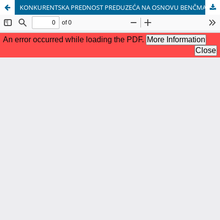
KONKURENTSKA PREDNOST PREDUZEĆA NA OSNOVU BENČMARKING ANALIZE POSLOVANJA