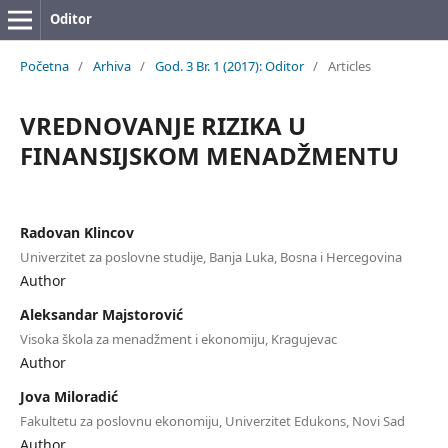
Oditor
Početna
/
Arhiva
/
God. 3 Br. 1 (2017): Oditor
/
Articles
VREDNOVANJE RIZIKA U
FINANSIJSKOM MENADŽMENTU
Radovan Klincov
Univerzitet za poslovne studije, Banja Luka, Bosna i Hercegovina
Author
Aleksandar Majstorović
Visoka škola za menadžment i ekonomiju, Kragujevac
Author
Jova Miloradić
Fakultetu za poslovnu ekonomiju, Univerzitet Edukons, Novi Sad
Author