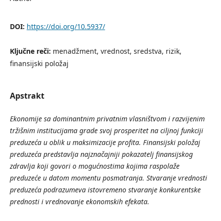
DOI:
https://doi.org/10.5937/
Ključne reči:
menadžment, vrednost, sredstva, rizik,
finansijski položaj
Apstrakt
Ekonomije sa dominantnim privatnim vlasništvom i razvijenim
tržišnim institucijama grade svoj prosperitet na ciljnoj funkciji
preduzeća u oblik
u maksimizacije profita.
Finansijski položaj
preduzeća predstavlja najznačajniji pokazatelj finansijskog
zdravlja koji govori o mogućnostima kojima raspolaže
preduzeće u datom momentu posmatranja. Stvaranje vrednosti
preduzeća podrazumeva istovremeno stvar
anje konkurentske
prednosti i vrednovanje ekonomskih efekata.