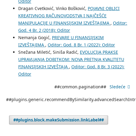
Oditor
Dragan Cvetković, Vinko Bošković,
POJAVNI OBLICI
KREATIVNOG RAČUNOVODSTVA I NAJČEŠĆE
MANIPULACIJE U FINANSIJSKIM IZVEŠTAJIMA
,
Oditor:
God. 4 Br. 2 (2018): Oditor
Nemanja Gogić,
PREVARE U FINANSIJSKIM
IZVEŠTAJIMA
,
Oditor: God. 8 Br. 1 (2022): Oditor
Snežana Miletić, Siniša Radić,
EVOLUCIJA PRAKSE
UPRAVLJANJA DOBITKOM: NOVA PRETNJA KVALITETU
FINANSIJSKIH IZVEŠTAJA
,
Oditor: God. 8 Br. 3 (2022):
Oditor
##common.pagination##
Sledeće
##plugins.generic.recommendBySimilarity.advancedSearchInt
##plugins.block.makeSubmission.linkLabel##