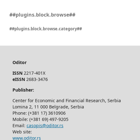
##plugins.block.browse##
##plugins.block.browse.category##
Oditor
ISSN
2217-401X
eISSN
2683-3476
Publisher:
Center for Economic and Financial Research, Serbia
Lomina 2, 11 000 Belgrade, Serbia
Phone: (+381 17) 3610906
Mobile: (+381 69) 497-9205
Email:
casopis@oditor.rs
Web site:
www.oditor.rs