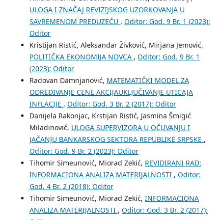
ULOGA I ZNAČAJ REVIZIJSKOG UZORKOVANJA U
SAVREMENOM PREDUZEĆU
,
Oditor: God. 9 Br. 1 (2023):
Oditor
Kristijan Ristić, Aleksandar Živković, Mirjana Jemović,
POLITIČKA EKONOMIJA NOVCA
,
Oditor: God. 9 Br. 1
(2023): Oditor
Radovan Damnjanović,
MATEMATIČKI MODEL ZA
ODREĐIVANJE CENE AKCIJAUKLJUČIVANJE UTICAJA
INFLACIJE
,
Oditor: God. 3 Br. 2 (2017): Oditor
Danijela Rakonjac, Krstijan Ristić, Jasmina Šmigić
Miladinović,
ULOGA SUPERVIZORA U OČUVANJU I
JAČANJU BANKARSKOG SEKTORA REPUBLIKE SRPSKE
,
Oditor: God. 9 Br. 2 (2023): Oditor
Tihomir Simeunović, Miorad Zekić,
REVIDIRANI RAD:
INFORMACIONA ANALIZA MATERIJALNOSTI
,
Oditor:
God. 4 Br. 2 (2018): Oditor
Tihomir Simeunović, Miorad Zekić,
INFORMACIONA
ANALIZA MATERIJALNOSTI
,
Oditor: God. 3 Br. 2 (2017):