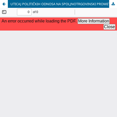
UTICAJ POLITIČKIH ODNOSA NA SPOLJNOTRGOVINSKI PROMET PROIZVODA POSEBNE NAMENE