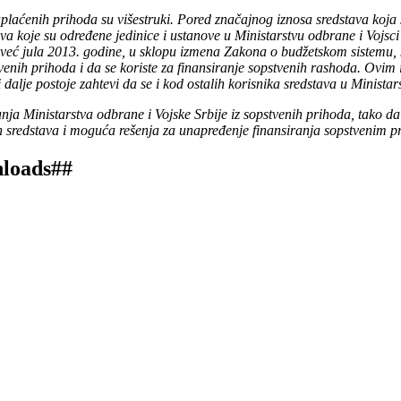
aplaćenih prihoda su višestruki. Pored značajnog iznosa sredstava koja
 koje su određene jedinice i ustanove u Ministarstvu odbrane i Vojsci Sr
 već jula 2013. godine, u sklopu izmena Zakona o budžetskom sistemu, 
stvenih prihoda i da se koriste za finansiranje sopstvenih rashoda. O
dalje postoje zahtevi da se i kod ostalih korisnika sredstava u Minista
nja Ministarstva odbrane i Vojske Srbije iz sopstvenih prihoda, tako 
h sredstava i moguća rešenja za unapređenje finansiranja sopstvenim p
nloads##