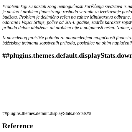
Problemi koji su nastali zbog nemogućnosti korišćenja sredstava iz n
je nastao i problem finansiranja rashoda vezanih za izvršavanje poslova
budžeta. Problem je delimično rešen na zahtev Ministarstva odbrane,
odbrane i Vojsci Srbije, počev od 2014. godine, zadrže karakter sop
prihoda delom ublažene, ali problem nije u potpunosti rešen. Naime, i 
Iz navedenog proističe potreba za unapređenjem mogućnosti finansira
bdžetskog tretmana sopstvenih prihoda, posledice na obim naplaćeni
##plugins.themes.default.displayStats.dow
##plugins.themes.default.displayStats.noStats##
Reference