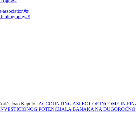
m-right##
e-association##
e-bibliography##
Ćorić, Joao Kaputo ,
ACCOUNTING ASPECT OF INCOME IN FI
 INVESTICIONOG POTENCIJALA BANAKA NA DUGOROČNO