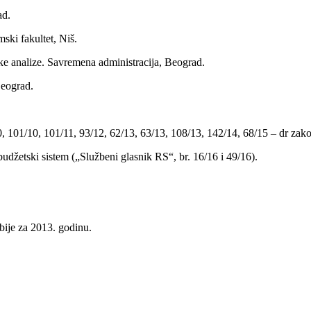
ad.
ski fakultet, Niš.
čke analize. Savremena administracija, Beograd.
eograd.
 101/10, 101/11, 93/12, 62/13, 63/13, 108/13, 142/14, 68/15 – dr zako
džetski sistem („Službeni glasnik RS“, br. 16/16 i 49/16).
bije za 2013. godinu.