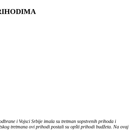
PRIHODIMA
odbrane i Vojsci Srbije imala su tretman sopstvenih prihoda i
skog tretmana ovi prihodi postali su opšti prihodi budžeta. Na ovaj