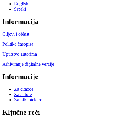
English
Srpski
Informacija
Ciljevi i oblast
Politika časopisa
Uputstvo autorima
Arhiviranje digitalne verzije
Informacije
Za čitaoce
Za autore
Za bibliotekare
Ključne reči