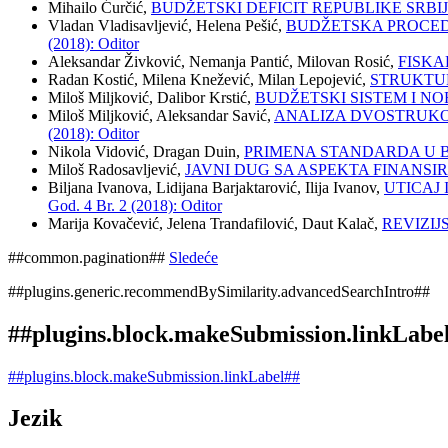
Mihailo Ćurčić,
BUDŽЕTSKI DЕFICIT RЕPUBLIKЕ SRBI
Vladan Vladisavljević, Helena Pešić,
BUDŽETSKA PROCEDU
(2018): Oditor
Aleksandar Živković, Nemanja Pantić, Milovan Rosić,
FISKA
Radan Kostić, Milena Knežević, Milan Lepojević,
STRUKTUR
Miloš Miljković, Dalibor Krstić,
BUDŽETSKI SISTEM I 
Miloš Miljković, Aleksandar Savić,
ANALIZA DVOSTRUKO
(2018): Oditor
Nikola Vidović, Dragan Duin,
PRIMENA STANDARDA U B
Miloš Radosavljević,
JAVNI DUG SA ASPEKTA FINANSI
Biljana Ivanova, Lidijana Barjaktarović, Ilija Ivanov,
UTICAJ
God. 4 Br. 2 (2018): Oditor
Marija Коvačević, Jelena Trandafilović, Daut Kalač,
REVIZIJ
##common.pagination##
Sledeće
##plugins.generic.recommendBySimilarity.advancedSearchIntro##
##plugins.block.makeSubmission.linkLabe
##plugins.block.makeSubmission.linkLabel##
Jezik