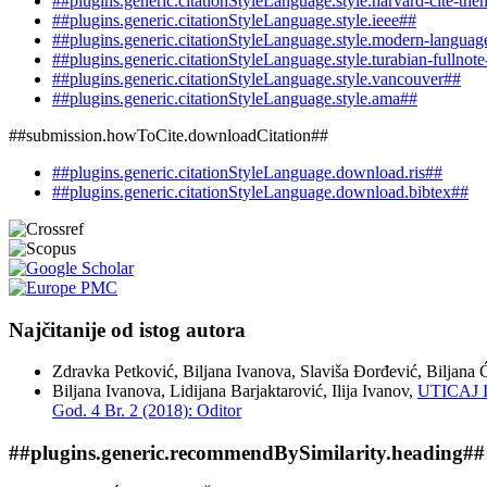
##plugins.generic.citationStyleLanguage.style.harvard-cite-the
##plugins.generic.citationStyleLanguage.style.ieee##
##plugins.generic.citationStyleLanguage.style.modern-languag
##plugins.generic.citationStyleLanguage.style.turabian-fullnot
##plugins.generic.citationStyleLanguage.style.vancouver##
##plugins.generic.citationStyleLanguage.style.ama##
##submission.howToCite.downloadCitation##
##plugins.generic.citationStyleLanguage.download.ris##
##plugins.generic.citationStyleLanguage.download.bibtex##
Najčitanije od istog autora
Zdravka Petković, Biljana Ivanova, Slaviša Đorđević, Biljana 
Biljana Ivanova, Lidijana Barjaktarović, Ilija Ivanov,
UTICAJ
God. 4 Br. 2 (2018): Oditor
##plugins.generic.recommendBySimilarity.heading##