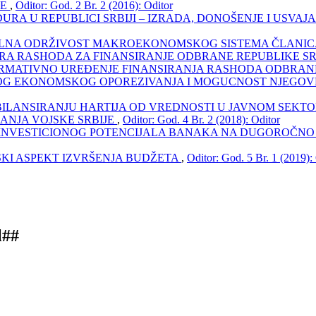
JЕ
,
Oditor: God. 2 Br. 2 (2016): Oditor
RA U REPUBLICI SRBIJI – IZRADA, DONOŠENJE I USV
LNA ODRŽIVOST MAKROEKONOMSKOG SISTEMA ČLANIC
A RASHODA ZA FINANSIRANJE ODBRANE REPUBLIKE SR
NORMATIVNO UREĐENJE FINANSIRANJA RASHODA ODBRA
G EKONOMSKOG OPOREZIVANJA I MOGUCNOST NJEGOVE
ILANSIRANJU HARTIJA OD VREDNOSTI U JAVNOM SEKT
RANJA VOJSKE SRBIJE
,
Oditor: God. 4 Br. 2 (2018): Oditor
 INVESTICIONOG POTENCIJALA BANAKA NA DUGOROČNO
SKI ASPEKT IZVRŠENJA BUDŽETA
,
Oditor: God. 5 Br. 1 (2019):
l##