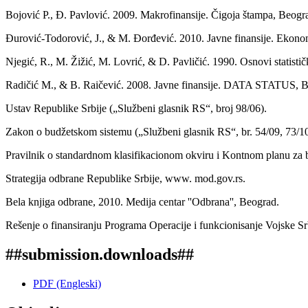
Bojović P., Đ. Pavlović. 2009. Makrofinansije. Čigoja štampa, Beogr
Đurović-Todorović, J., & M. Đorđević. 2010. Javne finansije. Ekonom
Njegić, R., M. Žižić, M. Lovrić, & D. Pavličić. 1990. Osnovi statisti
Radičić M., & B. Raičević. 2008. Javne finansije. DATA STATUS, B
Ustav Republike Srbije („Službeni glasnik RS“, broj 98/06).
Zakon o budžetskom sistemu („Službeni glasnik RS“, br. 54/09, 73/10,
Pravilnik o standardnom klasifikacionom okviru i Kontnom planu za bu
Strategija odbrane Republike Srbije, www. mod.gov.rs.
Bela knjiga odbrane, 2010. Medija centar ''Odbrana'', Beograd.
Rešenje o finansiranju Programa Operacije i funkcionisanje Vojske Sr
##submission.downloads##
PDF (Engleski)