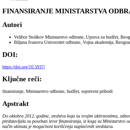
FINANSIRANJE MINISTARSTVA ODBR
Autori
Velibor Stoilkov
Ministarstvo odbrane, Uprava za budžet, Beog
Biljana Ivanova
Univerzitet odbrane, Vojna akademija, Beograd
DOI:
https://doi.org/10.5937/
Ključne reči:
finansiranje, Ministarstvo odbrane, budžet, sopstveni prihodi
Apstrakt
Do oktobra 2012. godine, sredstva koja su svojim aktivnostima, odnosn
predstavljala su poseban izvor finansiranja, iz koga su Ministarstvo 
način ukinuta je mogućnost korišćenja naplaćenih sredstava.