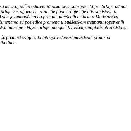
 su na ovaj način oduzeta Ministarstvu odbrane i Vojsci Srbije, odmah
bije već ugovorile, a za čije finansiranje nije bilo sredstava iz
kada je omogućeno da prihodi određenih entiteta u Ministarstvu
vim izmenama su posledice promena u budžetskom tretmanu sopstvenih
rstvu odbrane i Vojsci Srbije omogući korišćenje naplaćenih sredstava.
da će predmet ovog rada biti opravdanost navedenih promena
rihodima.