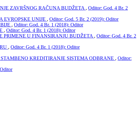
AJANJE ZAVRŠNOG RAČUNA BUDŽETA
,
Oditor: God. 4 Br. 2
A EVROPSKE UNIJE
,
Oditor: God. 5 Br. 2 (2019): Oditor
BIJE
,
Oditor: God. 4 Br. 1 (2018): Oditor
NE
,
Oditor: God. 4 Br. 1 (2018): Oditor
 PRIMENE U FINANSIRANJU BUDŽETA
,
Oditor: God. 4 Br. 2
ORU
,
Oditor: God. 4 Br. 1 (2018): Oditor
 STAMBENO KREDITIRANJE SISTEMA ODBRANE
,
Oditor:
 Oditor