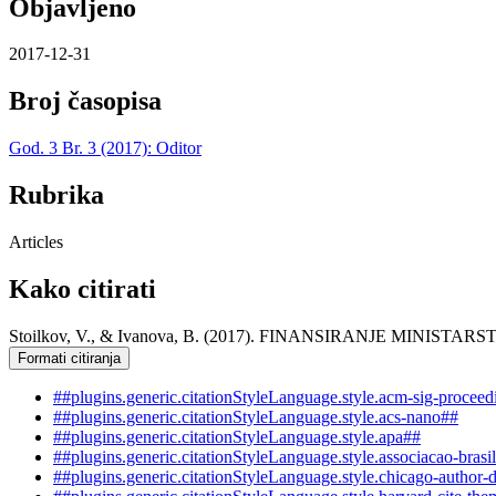
Objavljeno
2017-12-31
Broj časopisa
God. 3 Br. 3 (2017): Oditor
Rubrika
Articles
Kako citirati
Stoilkov, V., & Ivanova, B. (2017). FINANSIRANJE MINI
Formati citiranja
##plugins.generic.citationStyleLanguage.style.acm-sig-procee
##plugins.generic.citationStyleLanguage.style.acs-nano##
##plugins.generic.citationStyleLanguage.style.apa##
##plugins.generic.citationStyleLanguage.style.associacao-brasi
##plugins.generic.citationStyleLanguage.style.chicago-author-