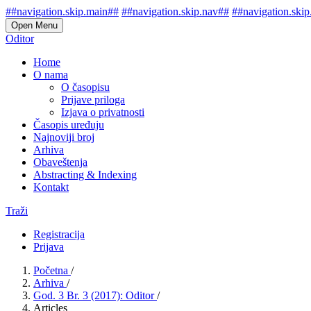
##navigation.skip.main##
##navigation.skip.nav##
##navigation.skip
Open Menu
Oditor
Home
O nama
O časopisu
Prijave priloga
Izjava o privatnosti
Časopis uređuju
Najnoviji broj
Arhiva
Obaveštenja
Abstracting & Indexing
Kontakt
Traži
Registracija
Prijava
Početna
/
Arhiva
/
God. 3 Br. 3 (2017): Oditor
/
Articles