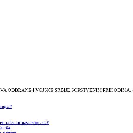
STARSTVA ODBRANE I VOJSKE SRBIJE SOPSTVENIM PRIHODIMA.
dings##
leira-de-normas-tecnicas##
date##