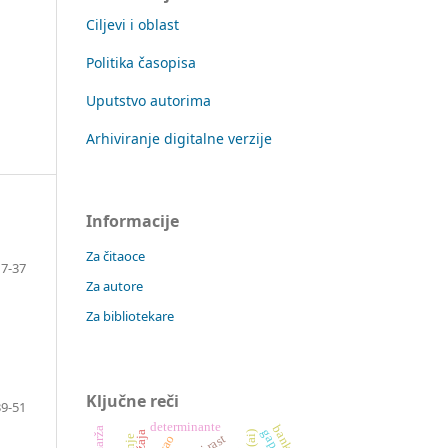
Ciljevi i oblast
Politika časopisa
Uputstvo autorima
Arhiviranje digitalne verzije
Informacije
Za čitaoce
7-37
Za autore
Za bibliotekare
Ključne reči
39-51
determinante
banke