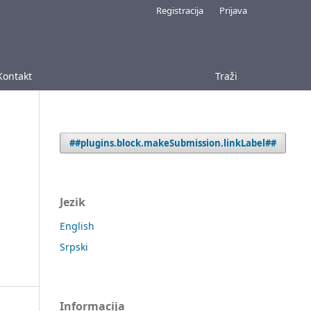
Registracija
Prijava
Kontakt
Traži
##plugins.block.makeSubmission.linkLabel##
Jezik
English
Srpski
Informacija