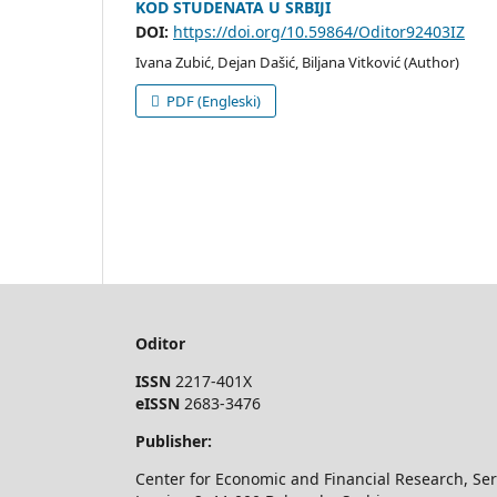
KOD STUDENATA U SRBIJI
DOI:
https://doi.org/10.59864/Oditor92403IZ
Ivana Zubić, Dejan Dašić, Biljana Vitković (Author)
PDF (Engleski)
Oditor
ISSN
2217-401X
eISSN
2683-3476
Publisher:
Center for Economic and Financial Research, Se