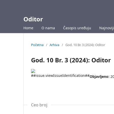
Oditor
Home
O nama
Časopis uređuju
Najnoviji
Početna
/
Arhiva
/
God. 10 Br. 3 (2024): Oditor
God. 10 Br. 3 (2024): Oditor
Objavljeno:
2
Ceo broj