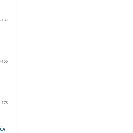
-137
-166
-178
UĆA