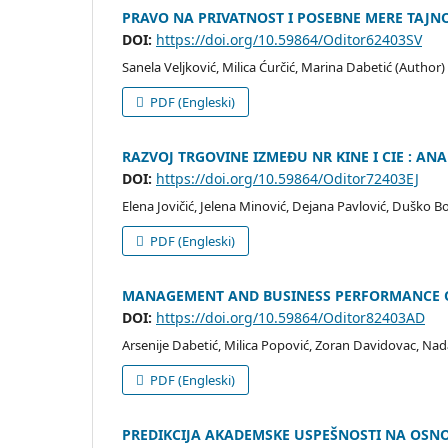
PRAVO NA PRIVATNOST I POSEBNE MERE TAJNO
DOI:
https://doi.org/10.59864/Oditor62403SV
Sanela Veljković, Milica Ćurčić, Marina Dabetić (Author)
PDF (Engleski)
RAZVOJ TRGOVINE IZMEĐU NR KINE I CIE : ANAL
DOI:
https://doi.org/10.59864/Oditor72403EJ
Elena Jovičić, Jelena Minović, Dejana Pavlović, Duško 
PDF (Engleski)
MANAGEMENT AND BUSINESS PERFORMANCE O
DOI:
https://doi.org/10.59864/Oditor82403AD
Arsenije Dabetić, Milica Popović, Zoran Davidovac, Nad
PDF (Engleski)
PREDIKCIJA AKADEMSKE USPEŠNOSTI NA OSNO