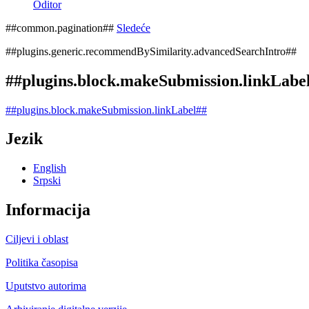
Oditor
##common.pagination##
Sledeće
##plugins.generic.recommendBySimilarity.advancedSearchIntro##
##plugins.block.makeSubmission.linkLabe
##plugins.block.makeSubmission.linkLabel##
Jezik
English
Srpski
Informacija
Ciljevi i oblast
Politika časopisa
Uputstvo autorima