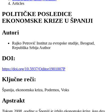
Articles
POLITIČKE POSLEDICE
EKONOMSKE KRIZE U ŠPANIJI
Autori
Rajko Petrović
Institut za evropske studije, Beograd,
Republika Srbija
Author
DOI:
https://doi.org/10.5937/Oditor1901007P
Ključne reči:
Španija, ekonomska kriza, Podemos, Voks
Apstrakt
Tokom 2008. godine u Španiji je izbila ekonomska kriza, kao deo