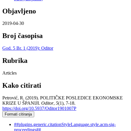
Objavljeno
2019-04-30
Broj časopisa
God. 5 Br. 1 (2019): Oditor
Rubrika
Articles
Kako citirati
Petrović, R. (2019). POLITIČKE POSLEDICE EKONOMSKE
KRIZE U ŠPANIJI.
Oditor
,
5
(1), 7-18.
https://doi.org/10.5937/Oditor1901007P
Formati citiranja
##plugins.generic.citationStyleLanguage.style.acm-sig-
proceedings##