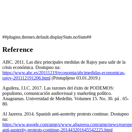
##plugins.themes.default.displayStats.noStats##
Reference
ABC. 2011. Las diez principales medidas de Rajoy para salir de la
crisis económica. Dostupno na:
https://www.abc.es/20111219/economia/abcimedidas-economicas-
rajoy-201112191206.html
(Pristupljeno 03.01.2019.)
Aguilera, J.I.C. 2017. Las razones del éxito de PODEMOS:
populismo, comunicación audiovisual y marketing político.
Anagramas. Universidad de Medellin. Volumen 15. No. 30. pá . 65-
80.
Al Jazeera. 2014. Spanish anti-austerity protests continue. Dostupno
na:
https://www.google.com/amp/s/www.aljazeera.com/amp/news/europe
anti-austerity-protests-continue-201443201645542225.html