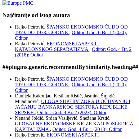
Najčitanije od istog autora
Rajko Petrović,
ŠPANSKO EKONOMSKO ČUDO OD
1959. DO 1973. GODINE
,
Oditor: God. 6 Br. 1 (2020):
Oditor
Rajko Petrović,
EKONOMSKI ASPEKTI
KATALONSKOG SEPARATIZMA
,
Oditor: God. 4 Br. 2
(2018): Oditor
##plugins.generic.recommendBySimilarity.heading##
Rajko Petrović,
ŠPANSKO EKONOMSKO ČUDO OD
1959. DO 1973. GODINE
,
Oditor: God. 6 Br. 1 (2020):
Oditor
Danijela Rakonjac, Krstijan Ristić, Jasmina Šmigić
Miladinović,
ULOGA SUPERVIZORA U OČUVANJU I
JAČANJU BANKARSKOG SEKTORA REPUBLIKE
SRPSKE
,
Oditor: God. 9 Br. 2 (2023): Oditor
Nenand Joldić, Srđan Vasiljević, Snežana Krstić,
GLOBALNE EKONOMSKE KRIZE KAO POSLEDICA
KAPITALIZMA
,
Oditor: God. 4 Br. 1 (2018): Oditor
Rajko Petrović,
EKONOMSKI ASPEKTI