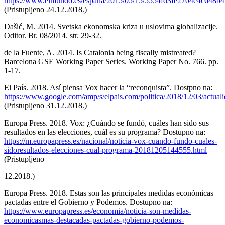
https://www.elmundo.es/espana/2015/05/15/5554fd3fe2704e4c648b4
(Pristupljeno 24.12.2018.)
Dašić, M. 2014. Svetska ekonomska kriza u uslovima globalizacije.
Oditor. Br. 08/2014. str. 29-32.
de la Fuente, A. 2014. Is Catalonia being fiscally mistreated?
Barcelona GSE Working Paper Series. Working Paper No. 766. pp.
1-17.
El País. 2018. Así piensa Vox hacer la “reconquista”. Dostpno na:
https://www.google.com/amp/s/elpais.com/politica/2018/12/03/actu
(Pristupljeno 31.12.2018.)
Europa Press. 2018. Vox: ¿Cuándo se fundó, cuáles han sido sus
resultados en las elecciones, cuál es su programa? Dostupno na:
https://m.europapress.es/nacional/noticia-vox-cuando-fundo-cuales-
sidoresultados-elecciones-cual-programa-20181205144555.html
(Pristupljeno
12.2018.)
Europa Press. 2018. Estas son las principales medidas económicas
pactadas entre el Gobierno y Podemos. Dostupno na:
https://www.europapress.es/economia/noticia-son-medidas-
economicasmas-destacadas-pactadas-gobierno-podemos-