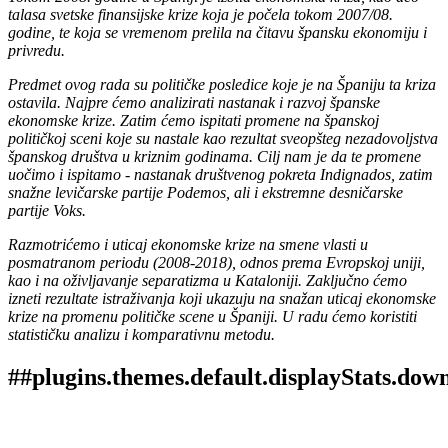
talasa svetske finansijske krize koja je počela tokom 2007/08.
godine, te koja se vremenom prelila na čitavu špansku ekonomiju i
privredu.
Predmet ovog rada su političke posledice koje je na Španiju ta kriza
ostavila. Najpre ćemo analizirati nastanak i razvoj španske
ekonomske krize. Zatim ćemo ispitati promene na španskoj
političkoj sceni koje su nastale kao rezultat sveopšteg nezadovoljstva
španskog društva u kriznim godinama. Cilj nam je da te promene
uočimo i ispitamo - nastanak društvenog pokreta Indignados, zatim
snažne levičarske partije Podemos, ali i ekstremne desničarske
partije Voks.
Razmotrićemo i uticaj ekonomske krize na smene vlasti u
posmatranom periodu (2008-2018), odnos prema Evropskoj uniji,
kao i na oživljavanje separatizma u Kataloniji. Zaključno ćemo
izneti rezultate istraživanja koji ukazuju na snažan uticaj ekonomske
krize na promenu političke scene u Španiji. U radu ćemo koristiti
statističku analizu i komparativnu metodu.
##plugins.themes.default.displayStats.dow