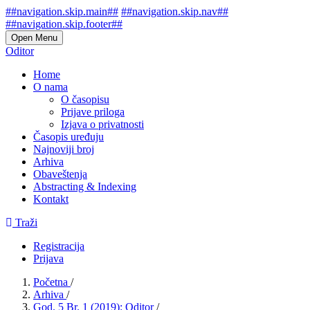
##navigation.skip.main##
##navigation.skip.nav##
##navigation.skip.footer##
Open Menu
Oditor
Home
O nama
O časopisu
Prijave priloga
Izjava o privatnosti
Časopis uređuju
Najnoviji broj
Arhiva
Obaveštenja
Abstracting & Indexing
Kontakt
Traži
Registracija
Prijava
Početna
/
Arhiva
/
God. 5 Br. 1 (2019): Oditor
/