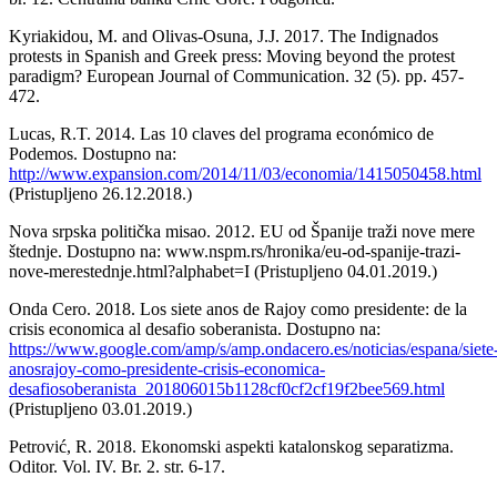
Kyriakidou, M. and Olivas-Osuna, J.J. 2017. The Indignados
protests in Spanish and Greek press: Moving beyond the protest
paradigm? European Journal of Communication. 32 (5). pp. 457-
472.
Lucas, R.T. 2014. Las 10 claves del programa económico de
Podemos. Dostupno na:
http://www.expansion.com/2014/11/03/economia/1415050458.html
(Pristupljeno 26.12.2018.)
Nova srpska politička misao. 2012. EU od Španije traži nove mere
štednje. Dostupno na: www.nspm.rs/hronika/eu-od-spanije-trazi-
nove-merestednje.html?alphabet=I (Pristupljeno 04.01.2019.)
Onda Cero. 2018. Los siete anos de Rajoy como presidente: de la
crisis economica al desafio soberanista. Dostupno na:
https://www.google.com/amp/s/amp.ondacero.es/noticias/espana/siete
anosrajoy-como-presidente-crisis-economica-
desafiosoberanista_201806015b1128cf0cf2cf19f2bee569.html
(Pristupljeno 03.01.2019.)
Petrović, R. 2018. Ekonomski aspekti katalonskog separatizma.
Oditor. Vol. IV. Br. 2. str. 6-17.