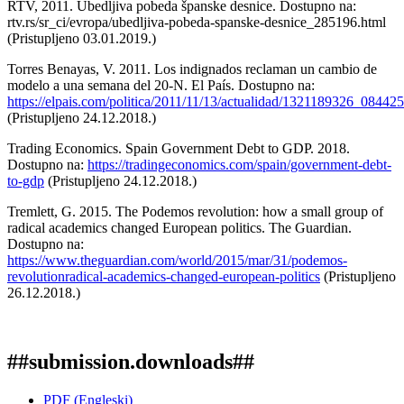
RTV, 2011. Ubedljiva pobeda španske desnice. Dostupno na:
rtv.rs/sr_ci/evropa/ubedljiva-pobeda-spanske-desnice_285196.html
(Pristupljeno 03.01.2019.)
Torres Benayas, V. 2011. Los indignados reclaman un cambio de
modelo a una semana del 20-N. El País. Dostupno na:
https://elpais.com/politica/2011/11/13/actualidad/1321189326_084425
(Pristupljeno 24.12.2018.)
Trading Economics. Spain Government Debt to GDP. 2018.
Dostupno na:
https://tradingeconomics.com/spain/government-debt-
to-gdp
(Pristupljeno 24.12.2018.)
Tremlett, G. 2015. The Podemos revolution: how a small group of
radical academics changed European politics. The Guardian.
Dostupno na:
https://www.theguardian.com/world/2015/mar/31/podemos-
revolutionradical-academics-changed-european-politics
(Pristupljeno
26.12.2018.)
##submission.downloads##
PDF (Engleski)