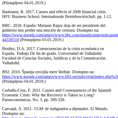
(Pristupljeno 04.01.2019.)
Bartmann, R. 2017. Causes and effects of 2008 financial crisis.
HFU Business School. Internationale Betriebswirtschaft. pp. 1-12.
BBC. 2018. España: Mariano Rajoy deja de ser presidente del
gobierno tras perder una moción de censura. Dostupno na:
https://www.google.com/amp/s/www.bbc.com/mundo/amp/noticiasint
44330518
(Pristupljeno 03.01.2019.)
Benítez, D.A. 2017. Consecuencias de la crisis económica en
España. Trabajo De fin de grado. Universidad de Valladolid.
Facultad de Ciencias Sociales, Jurídicas y de la Comunicación.
Valladolid.
B92. 2010. Španija usvojila mere štednje. Dostupno na:
https://www.google.com/amp/s/www.b92.net/info/vesti/index.
(Pristupljeno 04.01.2019.)
Carballo-Cruz, F. 2011. Causes and Consequences of the Spanish
Economic Crisis: Why the Recovery is Taken so Long?
Panoeconomicus, No. 3. pp. 309-328.
Carvajal, Á. 2011. 15-M: de indignados a diputados. El Mundo.
Dostupno na: