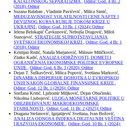
KATALONSKOG SEPARATIZMA
,
Oditor: God. 4 Br. 2
(2018): Oditor
Suzana Balaban , Vladimir Pavićević , Milica Simić,
MEĐUZAVISNOST VOLATILNOSTI CENE NAFTE I
DEVIZNOG KURSA RUBLJE TOKOM KRIZE U
UKRAJINI
,
Oditor: God. 10 Br. 1 (2024): Oditor
Jelena Belokapić Čavkunović, Nebojša Dragović, Miloš
Stanojević,
STRATEGIJE SUPROTSTAVLJANJA
SVETSKOJ EKONOMSKOJ KRIZI
,
Oditor: God. 4 Br. 1
(2018): Oditor
Kristijan Ristić, Nataša Marjanović, Milosav Miličković,
Zlatko Kadić,
ANALIZA ODRŽIVOSTI, DOMETI I
OGRANIČENJA EKONOMSKE POLITIKE EVROPSKE
UNIJE
,
Oditor: God. 6 Br. 3 (2020): Oditor
Dejan T. Šuškavčević, Milica Popović, Svetlana Marković,
DINAMIKA DISPERSIJE DOHOTKA U EVROPSKOJ
UNIJI NAKON GLOBALNE FINANSIJSKE KRIZE
,
Oditor: God. 12 Br. 1 (2026): Oditor
Snežana Krstić, Ljubomir Miljković, Dejan Obućinski,
Nikolina Ljubojević,
ULOGA MONETARNE POLITIKE U
OBEZBEĐIVANJU MAKROEKONOMSKE
STABILNOSTI
,
Oditor: God. 11 Br. 2 (2025): Oditor
Dragana Stefanović, Ignjatijević Svetlana, Ivan Božović,
ANALIZA ODNOSA INDEKSA DIGITALNIH VEŠTINA
I RAZVOJA EKONOMIJE
,
Oditor: God. 10 Br. 1 (2024):