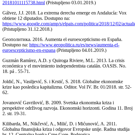
20181011115738.html
(Pristupljeno 03.01.2019.)
Gálvez, J.J. 2018. La extrema derecha emerge en Andalucía: Vox
obtiene 12 diputados. Dostupno na:
https://www.google.com/amp/s/elpais.com/politica/2018/12/02/actu
(Pristupljeno 31.12.2018.)
Gеополитика. 2016. Aumenta el euroescepticismo en España.
Dostupno na:
https://www.geopolitica.ru/es/news/aumenta-el-
euroescepticismo-en-espana
(Pristupljeno 04.01.2019.)
Guzmán Ramírez, A.D. y Quiroga Riviere, M.L. 2013. La crisis
económica y el movimiento independentista catalán. OASIS. No.
18. pá . 55-71.
Joldić, N., Vasiljević, S. i Krstić, S. 2018. Globalne ekonomske
krize kao posledica kapitalizma. Oditor. Vol IV. Br. 01/2018. str. 52-
62.
Jovanović Gavrilović, B. 2009. Svetska ekonomska kriza i
perspektive održivog razvoja. Ekonomski horizonti. Godina 11. Broj
2. str. 19-31.
Kilibarda, M., Nikčević, A., Milić, D. i Mićunović, A. 2011.
Globalna finansijska kriza i odgovor Evropske unije. Radna studija
br. 12. Centralna banka Crne Gore. Podgorica.