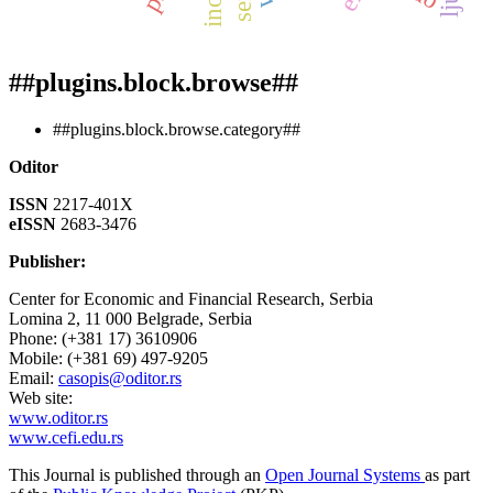
##plugins.block.browse##
##plugins.block.browse.category##
Oditor
ISSN
2217-401X
eISSN
2683-3476
Publisher:
Center for Economic and Financial Research, Serbia
Lomina 2, 11 000 Belgrade, Serbia
Phone: (+381 17) 3610906
Mobile: (+381 69) 497-9205
Email:
casopis@oditor.rs
Web site:
www.oditor.rs
www.cefi.edu.rs
This Journal is published through an
Open Journal Systems
as part