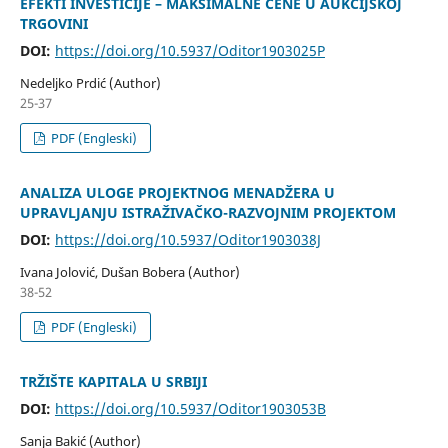
EFEKTI INVESTICIJE – MAKSIMALNE CENE U AUKCIJSKOJ
TRGOVINI
DOI:
https://doi.org/10.5937/Oditor1903025P
Nedeljko Prdić (Author)
25-37
PDF (Engleski)
ANALIZA ULOGE PROJEKTNOG MENADŽERA U
UPRAVLJANJU ISTRAŽIVAČKO-RAZVOJNIM PROJEKTOM
DOI:
https://doi.org/10.5937/Oditor1903038J
Ivana Jolović, Dušan Bobera (Author)
38-52
PDF (Engleski)
TRŽIŠTE KAPITALA U SRBIJI
DOI:
https://doi.org/10.5937/Oditor1903053B
Sanja Bakić (Author)