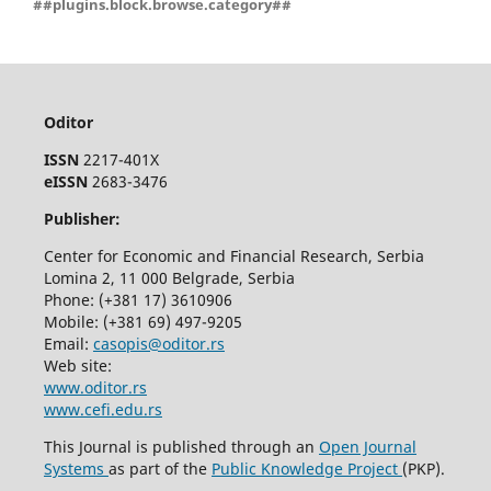
##plugins.block.browse.category##
Oditor
ISSN
2217-401X
eISSN
2683-3476
Publisher:
Center for Economic and Financial Research, Serbia
Lomina 2, 11 000 Belgrade, Serbia
Phone: (+381 17) 3610906
Mobile: (+381 69) 497-9205
Email:
casopis@oditor.rs
Web site:
www.oditor.rs
www.cefi.edu.rs
This Journal is published through an
Open Journal
Systems
as part of the
Public Knowledge Project
(PKP).