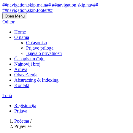
##navigation.skip.main##
##navigation.skip.nav##
##navigation.skip.footer##
Open Menu
Oditor
Home
O nama
O časopisu
Prijave priloga
Izjava o privatnosti
Časopis uređuju
Najnoviji broj
Arhiva
Obaveštenja
Abstracting & Indexing
Kontakt
Traži
Registracija
Prijava
Početna
/
Prijavi se