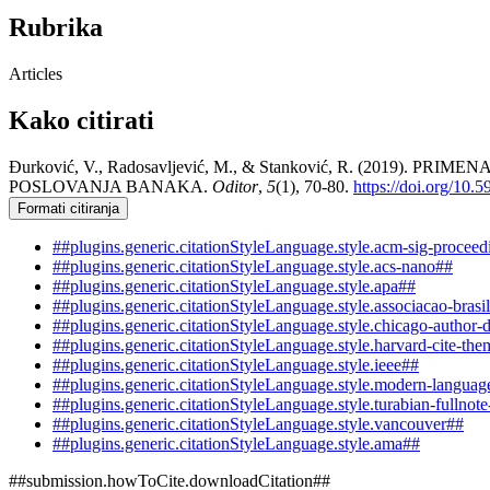
Rubrika
Articles
Kako citirati
Đurković, V., Radosavljević, M., & Stanković, R. (2
POSLOVANJA BANAKA.
Oditor
,
5
(1), 70-80.
https://doi.org/10
Formati citiranja
##plugins.generic.citationStyleLanguage.style.acm-sig-procee
##plugins.generic.citationStyleLanguage.style.acs-nano##
##plugins.generic.citationStyleLanguage.style.apa##
##plugins.generic.citationStyleLanguage.style.associacao-brasi
##plugins.generic.citationStyleLanguage.style.chicago-author-
##plugins.generic.citationStyleLanguage.style.harvard-cite-the
##plugins.generic.citationStyleLanguage.style.ieee##
##plugins.generic.citationStyleLanguage.style.modern-languag
##plugins.generic.citationStyleLanguage.style.turabian-fullnot
##plugins.generic.citationStyleLanguage.style.vancouver##
##plugins.generic.citationStyleLanguage.style.ama##
##submission.howToCite.downloadCitation##