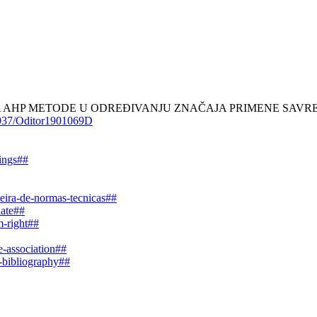
019). PRIMENA AHP METODE U ODREĐIVANJU ZNAČAJA PRIMEN
.5937/Oditor1901069D
dings##
leira-de-normas-tecnicas##
date##
m-right##
e-association##
e-bibliography##