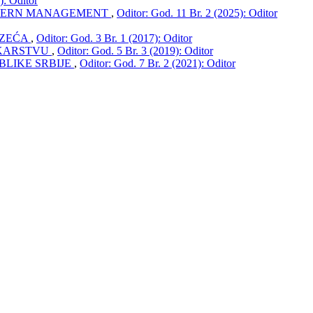
): Oditor
MODERN MANAGEMENT
,
Oditor: God. 11 Br. 2 (2025): Oditor
UZEĆA
,
Oditor: God. 3 Br. 1 (2017): Oditor
NKARSTVU
,
Oditor: God. 5 Br. 3 (2019): Oditor
LIKE SRBIJE
,
Oditor: God. 7 Br. 2 (2021): Oditor