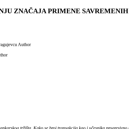
NJU ZNAČAJA PRIMENE SAVREMENIH
ragujevcu
Author
thor
nkarskog tržišta. Kako se broj transakcija kao i učesnika progresivno