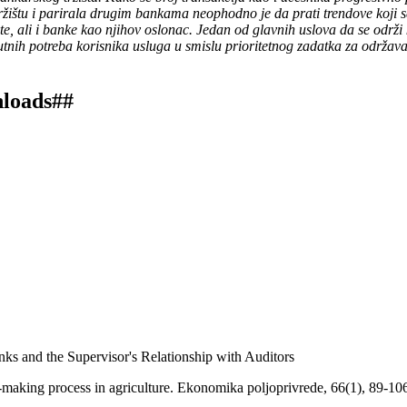
tržištu i parirala drugim bankama neophodno je da prati trendove koji 
te, ali i banke kao njihov oslonac. Jedan od glavnih uslova da se odr
utnih potreba korisnika usluga u smislu prioritetnog zadatka za održav
nloads##
ks and the Supervisor's Relationship with Auditors
n-making process in agriculture. Ekonomika poljoprivrede, 66(1), 89-10