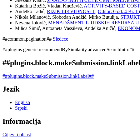
Snežana Krstić,
ZNАČАJ INSTITUCIJЕ CЕNTRАLNЕ B
Katarina Božić, Vladan Knežević,
ACTIVITY-BASED COS
Anđelko Tadić,
RIZIK LIKVIDNOSTI
,
Oditor: God. 4 Br. 1 
Nikola Milanović, Slobodan Andžić, Mirko Butulija,
STRUKT
Nevena Jolović,
MENADŽMENT LJUDSKIH RESURSA U
Milica Simić, Antoaneta Vassileva, Anđelka Aničić,
EKONOMS
##common.pagination##
Sledeće
##plugins.generic.recommendBySimilarity.advancedSearchIntro##
##plugins.block.makeSubmission.linkLabe
##plugins.block.makeSubmission.linkLabel##
Jezik
English
Srpski
Informacija
Ciljevi i oblast