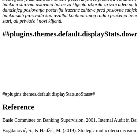
banka u surovim uslovima borbe za klijenta izborila za svoj udeo na 
današnjeg poslovanja postavlja izuzetne zahteve pred poslovne subjek
bankarskih proizvoda kao rezultat kontinuiranog rada i praćenja tren
stari, ali privlače i novi klijenti.
##plugins.themes.default.displayStats.dow
##plugins.themes.default.displayStats.noStats##
Reference
Basle Committee on Banking Supervision. 2001. Internal Audit in Ban
Bogdanović, S., & Hadžić, M. (2019). Strategic multicriteria decisio