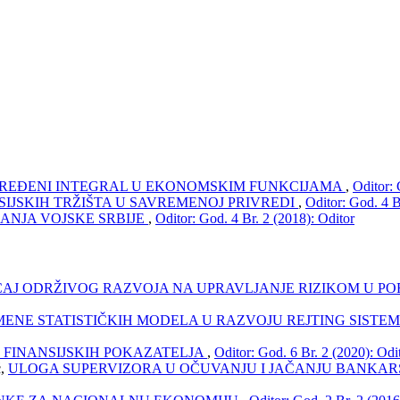
REĐENI INTEGRAL U EKONOMSKIM FUNKCIJAMA
,
Oditor: 
IJSKIH TRŽIŠTA U SAVREMENOJ PRIVREDI
,
Oditor: God. 4 B
RANJA VOJSKE SRBIJE
,
Oditor: God. 4 Br. 2 (2018): Oditor
CAJ ODRŽIVOG RAZVOJA NA UPRAVLJANJE RIZIKOM U P
MENE STATISTIČKIH MODELA U RAZVOJU REJTING SISTEMA
 FINANSIJSKIH POKAZATELJA
,
Oditor: God. 6 Br. 2 (2020): Odi
ć,
ULOGA SUPERVIZORA U OČUVANJU I JAČANJU BANKA