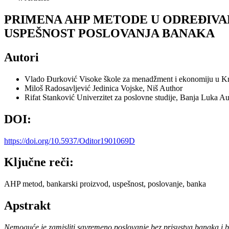
PRIMENA AHP METODE U ODREĐIVA
USPEŠNOST POSLOVANJA BANAKA
Autori
Vlado Đurković
Visoke škole za menadžment i ekonomiju u K
Miloš Radosavljević
Jedinica Vojske, Niš
Author
Rifat Stanković
Univerzitet za poslovne studije, Banja Luka
Au
DOI:
https://doi.org/10.5937/Oditor1901069D
Ključne reči:
AHP metod, bankarski proizvod, uspešnost, poslovanje, banka
Apstrakt
Nemoguće je zamisliti savremeno poslovanje bez prisustva banaka i ba