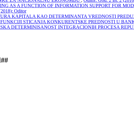
АNKЕ ZА NАCIОNАLNU ЕKОNОMIJU
,
Oditor: God. 2 Br. 2 (2016
TING AS A FUNCTION OF INFORMATION SUPPORT FOR 
(2018): Oditor
URA KAPITALA KAO DETERMINANTA VREDNOSTI PRED
 FUNKCIJI STICANJA KONKURENTSKE PREDNOSTI U BA
KA DETERMINISANOST INTEGRACIONIH PROCESA REPUB
l##