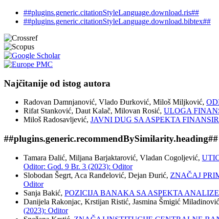
##plugins.generic.citationStyleLanguage.download.ris##
##plugins.generic.citationStyleLanguage.download.bibtex##
Najčitanije od istog autora
Radovan Damnjanović, Vlado Đurković, Miloš Miljković,
OD
Rifat Stanković, Daut Kalač, Milovan Rosić,
ULOGA FINANS
Miloš Radosavljević,
JAVNI DUG SA ASPEKTA FINANSI
##plugins.generic.recommendBySimilarity.heading##
Tamara Đalić, Miljana Barjaktarović, Vladan Cogoljević,
UTI
Oditor: God. 9 Br. 3 (2023): Oditor
Slobodan Šegrt, Aca Ranđelović, Dejan Đurić,
ZNAČAJ PRI
Oditor
Sanja Bakić,
POZICIJA BANAKA SA ASPEKTA ANALIZE
Danijela Rakonjac, Krstijan Ristić, Jasmina Šmigić Miladinovi
(2023): Oditor