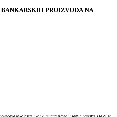
 BANKARSKIH PROIZVODA NA
 povećava tako raste i konkurencija izmedju samih banaka. Da bi se