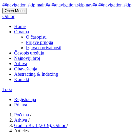
##navigation.skip.main##
##navigation.skip.nav##
##navigation.skip
Open Menu
Oditor
Home
O nama
O časopisu
Prijave priloga
Izjava o privatnosti
Časopis uređuju
Najnoviji broj
Arhiva
Obaveštenja
Abstracting & Indexing
Kontakt
Traži
Registracija
Prijava
Početna
/
Arhiva
/
God. 5 Br. 1 (2019): Oditor
/
Articles