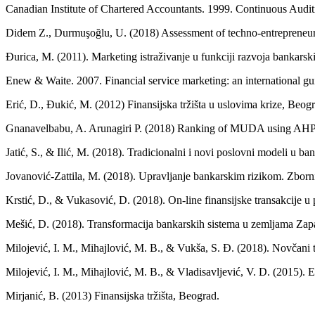
Canadian Institute of Chartered Accountants. 1999. Continuous Audit
Didem Z., Durmuşoğlu, U. (2018) Assessment of techno-entrepreneurs
Đurica, M. (2011). Marketing istraživanje u funkciji razvoja bankarsk
Enew & Waite. 2007. Financial service marketing: an international gui
Erić, D., Đukić, M. (2012) Finansijska tržišta u uslovima krize, Beog
Gnanavelbabu, A. Arunagiri P. (2018) Ranking of MUDA using AHP 
Jatić, S., & Ilić, M. (2018). Tradicionalni i novi poslovni modeli u ba
Jovanović-Zattila, M. (2018). Upravljanje bankarskim rizikom. Zborn
Krstić, D., & Vukasović, D. (2018). On-line finansijske transakcije u 
Mešić, D. (2018). Transformacija bankarskih sistema u zemljama Zap
Milojević, I. M., Mihajlović, M. B., & Vukša, S. Đ. (2018). Novčani 
Milojević, I. M., Mihajlović, M. B., & Vladisavljević, V. D. (2015).
Mirjanić, B. (2013) Finansijska tržišta, Beograd.