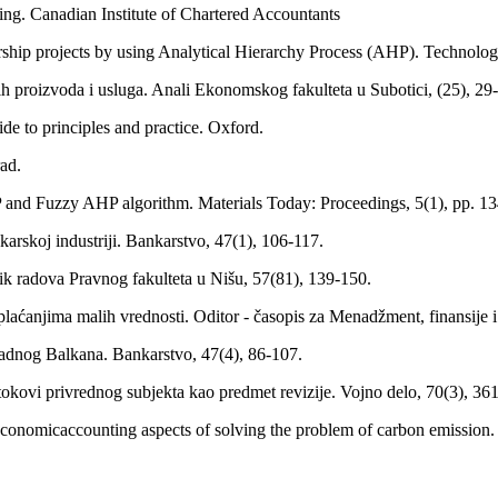
ing. Canadian Institute of Chartered Accountants
hip projects by using Analytical Hierarchy Process (AHP). Technology
ih proizvoda i usluga. Anali Ekonomskog fakulteta u Subotici, (25), 29
de to principles and practice. Oxford.
rad.
and Fuzzy AHP algorithm. Materials Today: Proceedings, 5(1), pp. 1
nkarskoj industriji. Bankarstvo, 47(1), 106-117.
ik radova Pravnog fakulteta u Nišu, 57(81), 139-150.
plaćanjima malih vrednosti. Oditor - časopis za Menadžment, finansije i
adnog Balkana. Bankarstvo, 47(4), 86-107.
tokovi privrednog subjekta kao predmet revizije. Vojno delo, 70(3), 36
 Economicaccounting aspects of solving the problem of carbon emission.