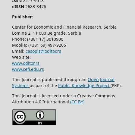
ISSN
2217-401X
eISSN
2683-3476
Publisher:
Center for Economic and Financial Research, Serbia
Lomina 2, 11 000 Belgrade, Serbia
Phone: (+381 17) 3610906
Mobile: (+381 69) 497-9205
Email:
casopis@oditor.rs
Web site:
www.oditor.rs
www.cefi.edu.rs
This Journal is published through an
Open Journal
Systems
as part of the
Public Knowledge Project
(PKP).
This Journal is licensed under a Creative Commons
Attribution 4.0 International
(CC BY)