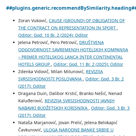
##plugins.generic.recommendBySimilarity.heading#
Zoran Vuković,
CAUSE (GROUND) OF OBLIGATION OF
THE CONTRACT ON REPRESENTATION IN SPORT
,
Oditor: God. 10 Br. 2 (2024): Oditor
Jelena Petrović, Pero Petrović,
DRUŠTVENA
ODGOVORNOST SAVREMENIH HOTELSKIH KOMPANIJA
– PRIMER HOTELSKOG LANCA INTER CONTINENTAL
HOTELS GROUP
,
Oditor: God. 11 Br. 2 (2025): Oditor
Zdenka Vidovič, Milan Milunović,
REVIZIJA
SVRSISHODNOSTI POSLOVANJA
,
Oditor: God. 3 Br. 2
(2017): Oditor
Dragana Duin, Dalibor Krstić, Branko Nešić, Nenad
Kaluđerović,
REVIZIJA SVRSISHODNOSTI JAVNIH
NABAVKI BUDŽETSKIH KORISNIKA
,
Oditor: God. 3 Br. 3
(2017): Oditor
Nataša Marjanović, Jovan Prelić, Jelena Belokapić
Čavkunović,
ULOGA NARODNE BANKE SRBIJE U