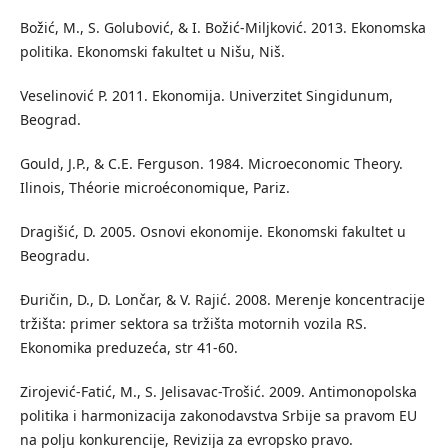
Božić, M., S. Golubović, & I. Božić-Miljković. 2013. Ekonomska
politika. Ekonomski fakultet u Nišu, Niš.
Veselinović P. 2011. Ekonomija. Univerzitet Singidunum,
Beograd.
Gould, J.P., & C.E. Ferguson. 1984. Microeconomic Theory.
Ilinois, Théorie microéconomique, Pariz.
Dragišić, D. 2005. Osnovi ekonomije. Ekonomski fakultet u
Beogradu.
Đuričin, D., D. Lončar, & V. Rajić. 2008. Merenje koncentracije
tržišta: primer sektora sa tržišta motornih vozila RS.
Ekonomika preduzeća, str 41-60.
Zirojević-Fatić, M., S. Jelisavac-Trošić. 2009. Antimonopolska
politika i harmonizacija zakonodavstva Srbije sa pravom EU
na polju konkurencije, Revizija za evropsko pravo.