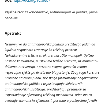
DOI:
https://doi.org/10.5937/
Ključne reči:
zakonodavstvo, antimonopolska politika, javne
nabavke
Apstrakt
Nesumnjivo da antimonopolska politika predstavlja jedan od
ključnih segmenata tranzicije ka tržišnoj privredi.
Nekonkurentne tržišne strukture, naročito monopoli, tipično
nasleđe komunizma, u uslovima tržišne privrede, uz minimalnu
državnu intervenciju, i privatne svojine generišu veoma
nepovoljne efekte po društveno blagostanje. Zbog toga korenite
promene na ovom planu, pre svega formulisanje odgovarajuće
antimonopolske politike i uspostavljanje delotvornih
antimonopolskih institucija, predstavljaju preduslov za
uspostavljenje efikasnosg tržišnog mehanizma, odnosno za
uvećanje ekonomske efikasnosti, posebno u postupcima javnih