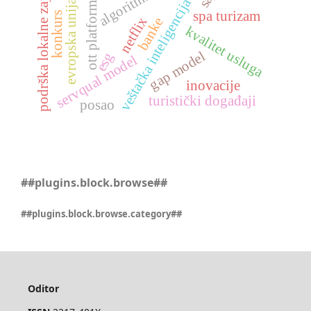
podrška lokalne zajednice
veštačka inteligencija (ai)
algoritmi
ott platforme
evropska unija
spa turizam
konkurs
netflix
banke
kvalitet usluga
gap model
esg
servqual model
inovacije
turistički događaji
posao
##plugins.block.browse##
##plugins.block.browse.category##
Oditor