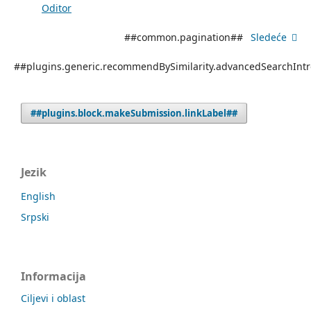
Oditor
##common.pagination##
Sledeće
##plugins.generic.recommendBySimilarity.advancedSearchInt
##plugins.block.makeSubmission.linkLabel##
Jezik
English
Srpski
Informacija
Ciljevi i oblast