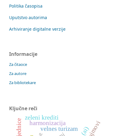
Politika časopisa
Uputstvo autorima
Arhiviranje digitalne verzije
Informacije
Za čitaoce
Za autore
Za bibliotekare
Ključne reči
zeleni krediti
sajmovi
harmonizacija
velnes turizam