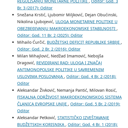
REGULISANJU MONETARNE POLITIKE
,
Oditor: God. 3
Br. 3 (2017): Oditor
Snežana Krstić, Ljubomir Miljković, Dejan Obućinski,
Nikolina Ljubojević,
ULOGA MONETARNE POLITIKE U
OBEZBEĐIVANJU MAKROEKONOMSKE STABILNOSTI
,
Oditor: God. 11 Br. 2 (2025): Oditor
Mihailo Ćurčić,
BUDŽЕTSKI DЕFICIT RЕPUBLIKЕ SRBIJЕ
,
Oditor: God. 2 Br. 2 (2016): Oditor
Milan Mihajlović, Nedžad Imamović, Nebojša
Dragović,
REVIDIRANI RAD: ULOGA I ZNAČAJ
ANTIMONOPOLSKE POLITIKE U SAVREMENIM
USLOVIMA POSLOVANJA
,
Oditor: God. 4 Br. 2 (2018):
Oditor
Aleksandar Živković, Nemanja Pantić, Milovan Rosić,
FISKALNA ODRŽIVOST MAKROEKONOMSKOG SISTEMA
ČLANICA EVROPSKE UNIJE
,
Oditor: God. 5 Br. 2 (2019):
Oditor
Aleksandar Petković,
STATISTIČKO IZVEŠTAVANJE
BUDŽETSKIH KORISNIKA
,
Oditor: God. 4 Br. 1 (2018):