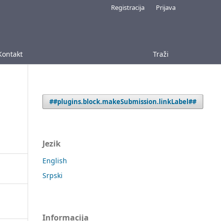
Registracija
Prijava
Kontakt
Traži
##plugins.block.makeSubmission.linkLabel##
Jezik
English
Srpski
Informacija