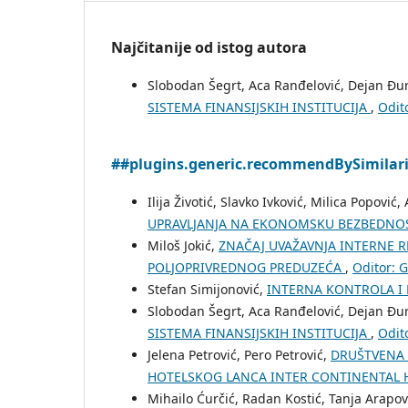
Najčitanije od istog autora
Slobodan Šegrt, Aca Ranđelović, Dejan Đu
SISTEMA FINANSIJSKIH INSTITUCIJA
,
Odito
##plugins.generic.recommendBySimilar
Ilija Životić, Slavko Ivković, Milica Popovi
UPRAVLJANJA NA EKONOMSKU BEZBEDNO
Miloš Jokić,
ZNAČAJ UVAŽAVNJA INTERNE 
POLJOPRIVREDNOG PREDUZEĆA
,
Oditor: G
Stefan Simijonović,
INTERNA KONTROLA 
Slobodan Šegrt, Aca Ranđelović, Dejan Đu
SISTEMA FINANSIJSKIH INSTITUCIJA
,
Odito
Jelena Petrović, Pero Petrović,
DRUŠTVENA 
HOTELSKOG LANCA INTER CONTINENTAL
Mihailo Ćurčić, Radan Kostić, Tanja Arapov