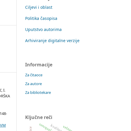
Ciljevi i oblast
Politika časopisa
Uputstvo autorima
Arhiviranje digitalne verzije
Informacije
Za čitaoce
Za autore
, I.
Za bibliotekare
DRŠKA
 148-
Ključne reči
servqual model
02VM
kvalitet usluga