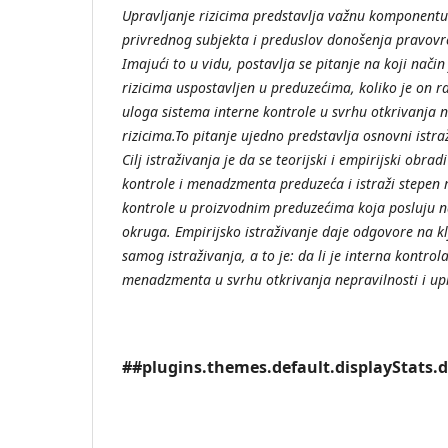
Upravljanje
rizicima
predstavlja
va
žnu
komponentu
privrednog
subjekta
i
preduslov
dono
šenja
pravovr
Imaju
ći
to
u
vidu
, postavlja
se
pitanje
na
koji
na
čin
rizicima
uspostavljen
u
preduze
ćima
, koliko
je
on
ra
uloga
sistema
interne
kontrole
u
svrhu
otkrivanja
n
rizicima
.To
pitanje
ujedno
predstavlja
osnovni
istra
Cilj
istra
živanja
je
da
se
teorijski
i
empirijski
obradi
kontrole
i
menadzmenta
preduze
ća
i
istra
ži
stepen
r
kontrole
u
proizvodnim
preduze
ćima
koja
posluju
n
okruga
. Empirijsko
istra
živanje
daje
odgovore
na
kl
samog
istra
živanja
, a
to
je
: da
li
je
interna
kontrol
menadzmenta
u
svrhu
otkrivanja
nepravilnosti
i
upr
##plugins.themes.default.displayStats