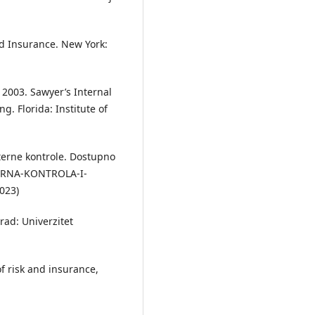
nd Insurance. New York:
. 2003. Sawyer’s Internal
g. Florida: Institute of
nterne kontrole. Dostupno
TERNA-KONTROLA-I-
023)
grad: Univerzitet
f risk and insurance,