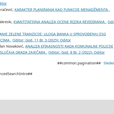
ditor
iračević,
KARAKTER PLANIRANJA KAO FUNKCIJE MENADŽMENTA
,
akreski,
KVANTITATIVNA ANALIZA OCENE RIZIKA REVIDIRANJA
,
Odi
ANJE ZELENE TRANZICIJE: ULOGA BANKA U SPROVOĐENJU ESG
ZICIMA
,
Oditor: God. 11 Br. 3 (2025): Oditor
đan Novaković,
ANALIZA EFIKASNOSTI RADA KOMUNALNE POLICIJE
Z SLUČAJA GRADA ZAJEČARA
,
Oditor: God. 8 Br. 2 (2022): Oditor
##common.pagination##
Slede
ancedSearchIntro##