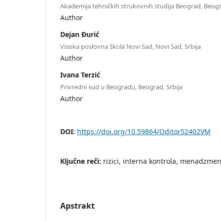
Akademija tehničkih strukovnih studija Beograd, Beogr
Author
Dejan Đurić
Visoka poslovna škola Novi Sad, Novi Sad, Srbija
Author
Ivana Terzić
Privredni sud u Beogradu, Beograd, Srbija
Author
DOI:
https://doi.org/10.59864/Oditor52402VM
Ključne reči:
rizici, interna kontrola, menadzment,
Apstrakt