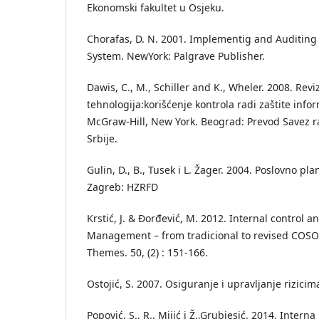
Ekonomski fakultet u Osjeku.
Chorafas, D. N. 2001. Implementig and Auditing 
System. NewYork: Palgrave Publisher.
Dawis, C., M., Schiller and K., Wheler. 2008. Revi
tehnologija:korišćenje kontrola radi zaštite inf
McGraw-Hill, New York. Beograd: Prevod Savez r
Srbije.
Gulin, D., B., Tusek i L. Žager. 2004. Poslovno plan
Zagreb: HZRFD
Krstić, J. & Đorđević, M. 2012. Internal control a
Management – from tradicional to revised COSO
Themes. 50, (2) : 151-166.
Ostojić, S. 2007. Osiguranje i upravljanje rizici
Popović, S., R., Mijić i Ž.,Grubjesić. 2014. Interna