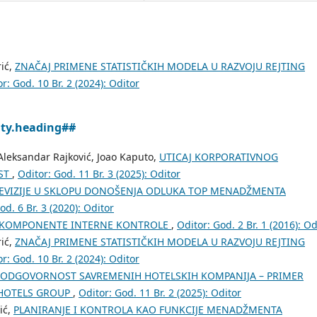
rić,
ZNAČAJ PRIMENE STATISTIČKIH MODELA U RAZVOJU REJTING
r: God. 10 Br. 2 (2024): Oditor
ity.heading##
ć, Aleksandar Rajković, Joao Kaputo,
UTICAJ KORPORATIVNOG
ST
,
Oditor: God. 11 Br. 3 (2025): Oditor
REVIZIJE U SKLOPU DONOŠENJA ODLUKA TOP MENADŽMENTA
od. 6 Br. 3 (2020): Oditor
I KOMPONENTE INTERNE KONTROLE
,
Oditor: God. 2 Br. 1 (2016): Od
rić,
ZNAČAJ PRIMENE STATISTIČKIH MODELA U RAZVOJU REJTING
r: God. 10 Br. 2 (2024): Oditor
ODGOVORNOST SAVREMENIH HOTELSKIH KOMPANIJA – PRIMER
 HOTELS GROUP
,
Oditor: God. 11 Br. 2 (2025): Oditor
ić,
PLANIRANJE I KONTROLA KAO FUNKCIJE MENADŽMENTA