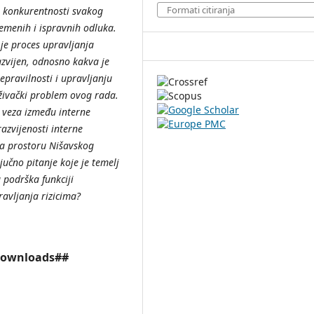
Formati citiranja
konkurentnosti
svakog
emenih
i
ispravnih
odluka
.
je
proces
upravljanja
zvijen
, odnosno
kakva
je
epravilnosti
i
upravljanju
živa
čki
problem
ovog
rada
.
veza
izme
đu
interne
azvijenosti
interne
a
prostoru
Ni
šavskog
ju
čno
pitanje
koje
je
temelj
a
podr
ška
funkciji
avljanja
rizicima
?
.downloads##