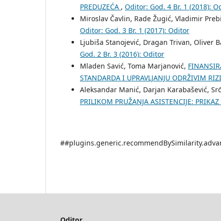
PREDUZEĆA
,
Oditor: God. 4 Br. 1 (2018): O
Miroslav Čavlin, Rade Žugić, Vladimir Preb
Oditor: God. 3 Br. 1 (2017): Oditor
Ljubiša Stanojević, Dragan Trivan, Oliver B
God. 2 Br. 3 (2016): Oditor
Mladen Savić, Toma Marjanović,
FINANSIR
STANDARDA I UPRAVLJANJU ODRŽIVIM RI
Aleksandar Manić, Darjan Karabašević, Sr
PRILIKOM PRUŽANJA ASISTENCIJE: PRIKA
##plugins.generic.recommendBySimilarity.adv
Oditor