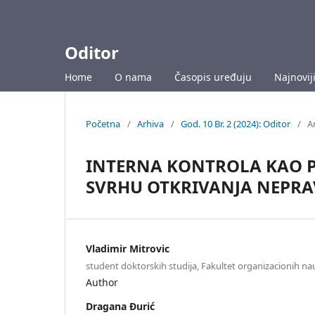
Oditor
Home
O nama
Časopis uređuju
Najnoviji
Početna
/
Arhiva
/
God. 10 Br. 2 (2024): Oditor
/
Ar
INTERNA KONTROLA KAO 
SVRHU OTKRIVANJA NEPRAV
Vladimir Mitrovic
student doktorskih studija, Fakultet organizacionih na
Author
Dragana Đurić