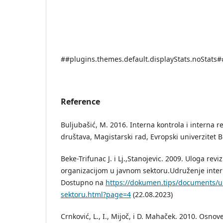
##plugins.themes.default.displayStats.noStats#
Reference
Buljubašić, M. 2016. Interna kontrola i interna re
društava, Magistarski rad, Evropski univerzitet B
Beke-Trifunac J. i Lj.,Stanojevic. 2009. Uloga revi
organizacijom u javnom sektoru.Udruženje intern
Dostupno na
https://dokumen.tips/documents/ul
sektoru.html?page=4
(22.08.2023)
Crnković, L., I., Mijoč, i D. Mahaček. 2010. Osnove