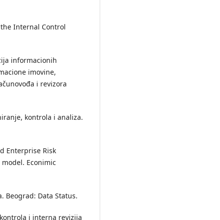
the Internal Control
zija informacionih
ormacione imovine,
ačunovođa i revizora
iranje, kontrola i analiza.
nd Enterprise Risk
 model. Econimic
ma. Beograd: Data Status.
 kontrola i interna revizija