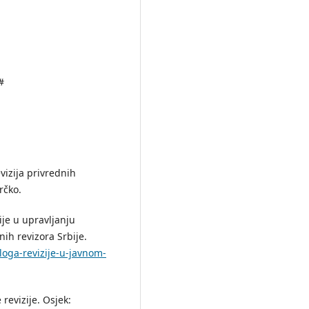
#
vizija privrednih
rčko.
zije u upravljanju
ih revizora Srbije.
oga-revizije-u-javnom-
 revizije. Osjek: