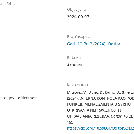
ad, Srbija
Objavljeno
2024-09-07
Broj časopisa
God. 10 Br. 2 (2024): Oditor
Rubrika
Articles
Kako citirati
Mitrovic, V., Đurić, D., Đurić, D., & Terzić
 ciljevi, efikasnost
(2024). INTERNA KONTROLA KAO PO
FUNKCIJI MENADZMENTA U SVRHU
OTKRIVANJA NEPRAVILNOSTI I
UPRAVLJANJA RIZICIMA.
Oditor
,
10
(2),
195.
https://doi.org/10.59864/Oditor524