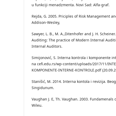
u funkciji menadzmenta. Novi Sad: Alfa-graf.
Rejda, G. 2005. Priciples of Risk Management a
Addison-Wesley,
Sawyer, L. B., M. A.,Ditenhofer and J. H. Scheiner
Auditing: The practice of Modern Internal Auditin
Internal Auditors.
Simijonović, S. Interna kontrola i komponente i
na cefi.edu.rs/wp-content/uploads/2017/11/IN
KOMPONENTE-INTERNE-KONTROLE.pdf (20.09.2
Stanišić, M. 2014. Interna kontola i revizija. Beo
Singidunum.
Vaughan J. E, Th. Vaughan. 2003. Fundamenals o
Wileu.