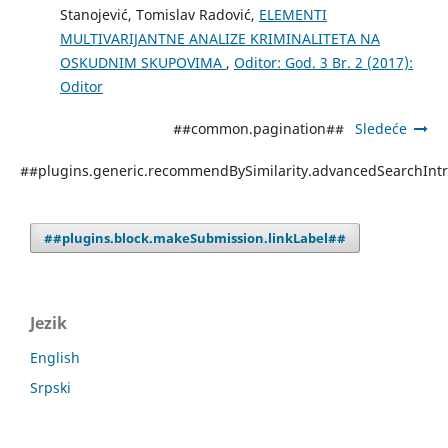
Stanojević, Tomislav Radović,
ELEMENTI
MULTIVARIJANTNE ANALIZE KRIMINALITETA NA
OSKUDNIM SKUPOVIMA
,
Oditor: God. 3 Br. 2 (2017):
Oditor
##common.pagination##
Sledeće
##plugins.generic.recommendBySimilarity.advancedSearchInt
##plugins.block.makeSubmission.linkLabel##
Jezik
English
Srpski