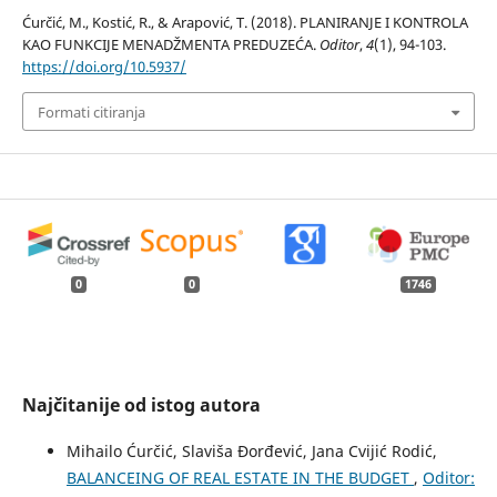
Ćurčić, M., Kostić, R., & Arapović, T. (2018). PLANIRANJE I KONTROLA
KAO FUNKCIJE MENADŽMENTA PREDUZEĆA.
Oditor
,
4
(1), 94-103.
https://doi.org/10.5937/
Formati citiranja
0
0
1746
Najčitanije od istog autora
Mihailo Ćurčić, Slaviša Đorđević, Jana Cvijić Rodić,
BALANCEING OF REAL ESTATE IN THE BUDGET
,
Oditor: