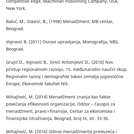
competitive edge, Macmillan Publishing Company, USA,
New York.
Babić, M., Stavrić, B., (1998) Menadžment, MB centar,
Beograd.
Vojnović B. (2011) Osnovi upravljanja, Monografija, NBS,
Beograd.
Grujić D., Vojnović B., Simić Antonijević D., (2010) Nov
pristup regionalnom razvoju, 15. međunarodni naučni skup,
Regionalni razvoj i demografski tokovi zemalja jugoistočne
Evrope, Ekonomski fakultet Niš.
Mihajlović, M. (2014) Menadžment znanja kao faktor
povećanja efikasnosti organizacije, Oditor – časopis za
menadžment, pravo i finansije, Centar za ekonomska i
finansijska istraživanja, Beograd, broj IX, str. 33-36.
Mihajlović, M. (2016) Odnos menadžmenta preduzeća i