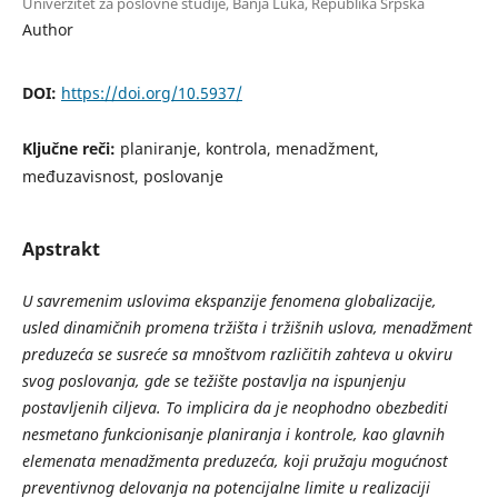
Univerzitet za poslovne studije, Banja Luka, Republika Srpska
Author
DOI:
https://doi.org/10.5937/
Ključne reči:
planiranje, kontrola, menadžment,
međuzavisnost, poslovanje
Apstrakt
U savremenim uslovima ekspanzije fenomena globalizacije,
usled dinamičnih promena tržišta i tržišnih uslova, menadžment
preduzeća se susreće sa mnoštvom različitih zahteva u okviru
svog poslovanja, gde se težište postavlja na ispunjenju
postavljenih ciljeva. To implicira da je neophodno obezbediti
nesmetano funkcionisanje planiranja i kontrole, kao glavnih
elemenata menadžmenta preduzeća, koji pružaju mogućnost
preventivnog delovanja na potencijalne limite u realizaciji