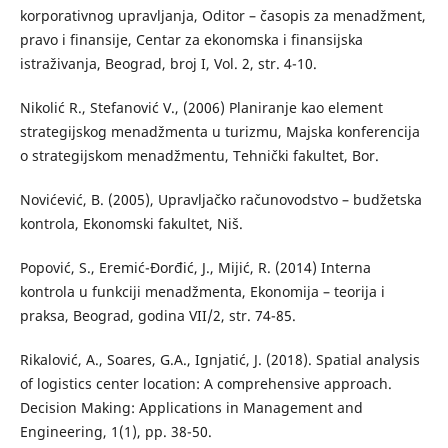
korporativnog upravljanja, Oditor – časopis za menadžment,
pravo i finansije, Centar za ekonomska i finansijska
istraživanja, Beograd, broj I, Vol. 2, str. 4-10.
Nikolić R., Stefanović V., (2006) Planiranje kao element
strategijskog menadžmenta u turizmu, Majska konferencija
o strategijskom menadžmentu, Tehnički fakultet, Bor.
Novićević, B. (2005), Upravljačko računovodstvo – budžetska
kontrola, Ekonomski fakultet, Niš.
Popović, S., Eremić-Đorđić, J., Mijić, R. (2014) Interna
kontrola u funkciji menadžmenta, Ekonomija – teorija i
praksa, Beograd, godina VII/2, str. 74-85.
Rikalović, A., Soares, G.A., Ignjatić, J. (2018). Spatial analysis
of logistics center location: A comprehensive approach.
Decision Making: Applications in Management and
Engineering, 1(1), pp. 38-50.