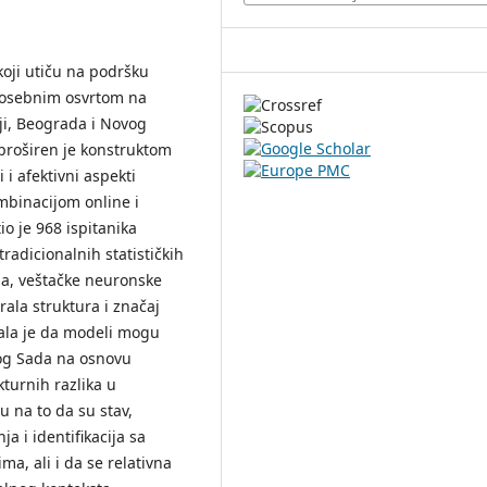
koji utiču na podršku
 posebnim osvrtom na
ji, Beograda i Novog
proširen je konstruktom
 i afektivni aspekti
mbinacijom online i
o je 968 ispitanika
adicionalnih statističkih
ja, veštačke neuronske
rala struktura i značaj
zala je da modeli mogu
vog Sada na osnovu
kturnih razlika u
u na to da su stav,
a i identifikacija sa
a, ali i da se relativna