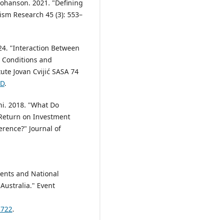
 Johanson. 2021. "Defining
rism Research 45 (3): 553–
024. "Interaction Between
 Conditions and
ute Jovan Cvijić SASA 74
9D
.
Phi. 2018. "What Do
 Return on Investment
rence?" Journal of
vents and National
Australia." Event
2722
.