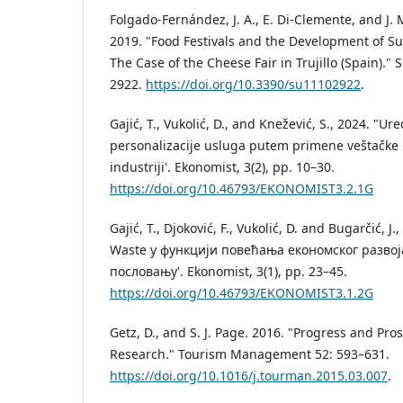
Folgado-Fernández, J. A., E. Di-Clemente, and J
2019. "Food Festivals and the Development of Su
The Case of the Cheese Fair in Trujillo (Spain)." S
2922.
https://doi.org/10.3390/su11102922
.
Gajić, T., Vukolić, D., and Knežević, S., 2024. "Ure
personalizacije usluga putem primene veštačke i
industriji'. Ekonomist, 3(2), pp. 10–30.
https://doi.org/10.46793/EKONOMIST3.2.1G
Gajić, T., Djoković, F., Vukolić, D. and Bugarčić, 
Waste у функцији повећања економског развој
пословању'. Ekonomist, 3(1), pp. 23–45.
https://doi.org/10.46793/EKONOMIST3.1.2G
Getz, D., and S. J. Page. 2016. "Progress and Pro
Research." Tourism Management 52: 593–631.
https://doi.org/10.1016/j.tourman.2015.03.007
.