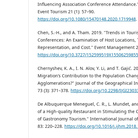
Influencing Association Conference Attendance."
Event Tourism 21 (1): 57–90.
https://doi.org/10.1080/15470148.2020.1719948
.
Chen, S.-H., and A. Tham. 2019. "Trends in Tour
Conferences: An Examination of Host Locations
Representation, and Cost." Event Management 23
https://doi.org/10.3727/152599519X1550625985
Chernyshev, K. A., I. N. Alov, Y. Li, and T. Gajić. 
Migration’s Contribution to the Population Cha
Agglomerations?" Journal of the Geographical Ins
73 (3): 371–378.
https://doi.org/10.2298/IJGI230
De Albuquerque Meneguel, C. R., L. Mundet, and 
of a High-quality Restaurant in Stimulating the
of Gastronomy Tourism." International Journal 
83: 220–228.
https://doi.org/10.1016/j.ijhm.2018