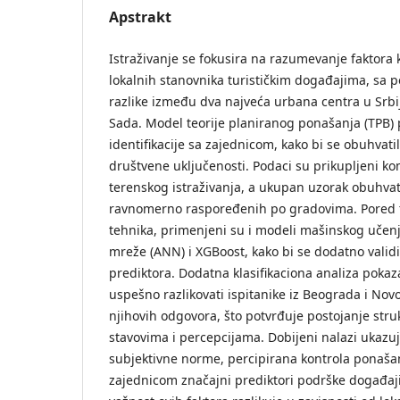
Apstrakt
Istraživanje se fokusira na razumevanje faktora 
lokalnih stanovnika turističkim događajima, sa
razlike između dva najveća urbana centra u Srbi
Sada. Model teorije planiranog ponašanja (TPB) 
identifikacije sa zajednicom, kako bi se obuhvatili
društvene uključenosti. Podaci su prikupljeni ko
terenskog istraživanja, a ukupan uzorak obuhvati
ravnomerno raspoređenih po gradovima. Pored tr
tehnika, primenjeni su i modeli mašinskog učen
mreže (ANN) i XGBoost, kako bi se dodatno validi
prediktora. Dodatna klasifikaciona analiza poka
uspešno razlikovati ispitanike iz Beograda i No
njihovih odgovora, što potvrđuje postojanje stru
stavovima i percepcijama. Dobijeni nalazi ukazuj
subjektivne norme, percipirana kontrola ponašanj
zajednicom značajni prediktori podrške događajim