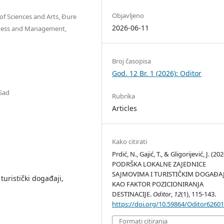
Objavljeno
of Sciences and Arts, Đure
2026-06-11
usiness and Management,
Broj časopisa
God. 12 Br. 1 (2026): Oditor
 Sad
Rubrika
Articles
Kako citirati
Prdić, N., Gajić, T., & Gligorijević, J. (202
PODRŠKA LOKALNE ZAJEDNICE
SAJMOVIMA I TURISTIČKIM DOGAĐA
turistički događaji,
KAO FAKTOR POZICIONIRANJA
DESTINACIJE.
Oditor
,
12
(1), 115-143.
https://doi.org/10.59864/Oditor6260
Formati citiranja