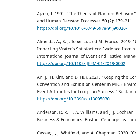
Ajzen, I. 1991. "The Theory of Planned Behavior.
and Human Decision Processes 50 (2): 179–211.
https://doi.org/10.1016/0749-5978(91)90020-T
Almeida, A., S. J. Teixeira, and M. Franco. 2019.
Impacting Visitor’s Satisfaction: Evidence from a 
International Journal of Event and Festival Man
https://doi.org/10.1108/IJEFM-01-2019-0002
.
An, J., H. Kim, and D. Hur. 2021. "Keeping the Co
Convention and Exhibition Center in MICE Enviro
Event Attributes for Long-run Success." Sustainabi
https://doi.org/10.3390/su13095030
.
Anderson, D. R., T. A. Williams, and J. J. Cochran. 
Business & Economics. Boston: Cengage Learnin
Cassar, J., J. Whitfield, and A. Chapman. 2020. 