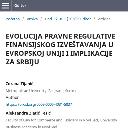
Oditor
Početna
/
Arhiva
/
God. 12 Br. 1 (2026): Oditor
/
Articles
EVOLUCIJA PRAVNE REGULATIVE
FINANSIJSKOG IZVEŠTAVANJA U
EVROPSKOJ UNIJI I IMPLIKACIJE
ZA SRBIJU
Zorana Tijanić
Metropolitan University, Belgrade, Serbia
Author
https://orcid.org/0009-0005-4031-5837
Aleksandra Zlatić Tešić
Faculty of Law for Commerce and Judiciary in Novi Sad, University
Business Academy in Novi Sad