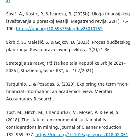
2/
Savić, A., Kostić, R. & Ivanova, B. (2025b). Uloga finansijskog
izveštavanja u poreskoj evaziji. Megatrend revija, 22(1), 75-
100.
https://doi.org/10.5937/MegRev2501075S
Škrbić, S., Malešić, S. & Gojkov, D. (2023). Proces budžetskog
planiranja. Revija prava javnog sektora, 3(2),21-36
Strategija za razvoj tržišta kapitala Republike Srbije 2021–
2026 („Službeni glasnik RS“, br. 102/2021).
Tarquinio, L. & Posadas, S. (2020). Exploring the term “non-
financial information: an academics’ view. Meditari
Accountancy Research.
Tost, M., Hitch, M., Chandurkar, V., Moser, P. & Feiel, S.
(2018). The state of environmental sustainability
considerations in mining. Journal of Cleaner Production,
182, 969–977.
https://doi.org/10.1016/j.jclepro.2018.02.051