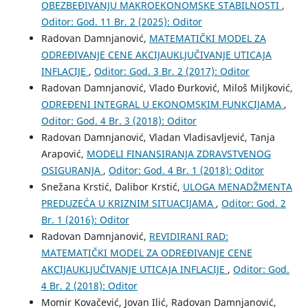
OBEZBEĐIVANJU MAKROEKONOMSKE STABILNOSTI
,
Oditor: God. 11 Br. 2 (2025): Oditor
Radovan Damnjanović,
MATEMATIČKI MODEL ZA
ODREĐIVANJE CENE AKCIJAUKLJUČIVANJE UTICAJA
INFLACIJE
,
Oditor: God. 3 Br. 2 (2017): Oditor
Radovan Damnjanović, Vlado Đurković, Miloš Miljković,
ODREĐENI INTEGRAL U EKONOMSKIM FUNKCIJAMA
,
Oditor: God. 4 Br. 3 (2018): Oditor
Radovan Damnjanović, Vladan Vladisavljević, Tanja
Arapović,
MODELI FINANSIRANJA ZDRAVSTVENOG
OSIGURANJA
,
Oditor: God. 4 Br. 1 (2018): Oditor
Snežana Krstić, Dalibor Krstić,
ULOGA MENADŽMENTA
PREDUZEĆA U KRIZNIM SITUACIJAMA
,
Oditor: God. 2
Br. 1 (2016): Oditor
Radovan Damnjanović,
REVIDIRANI RAD:
MATEMATIČKI MODEL ZA ODREĐIVANJE CENE
AKCIJAUKLJUČIVANJE UTICAJA INFLACIJE
,
Oditor: God.
4 Br. 2 (2018): Oditor
Momir Kovačević, Jovan Ilić, Radovan Damnjanović,