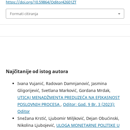
https://doi.org/10.59864/Oditor42601ZT
Formati citiranja
Najčitanije od istog autora
Ivana Vujanić, Radovan Damnjanović, Jasmina
Gligorijević, Svetlana Marković, Gordana Mrdak,
UTICAJ MENADŽMENTA PREDUZEĆA NA EFIKASNOST
POSLOVNIH PROCESA
,
Oditor: God. 9 Br. 3 (2023):
Oditor
Snežana Krstić, Ljubomir Miljković, Dejan Obućinski,
Nikolina Ljubojević,
ULOGA MONETARNE POLITIKE U