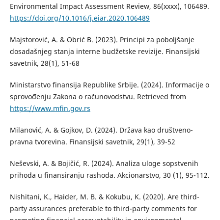
Environmental Impact Assessment Review, 86(xxxx), 106489.
https://doi.org/10.1016/j.eiar.2020.106489
Majstorović, A. & Obrić B. (2023). Principi za poboljšanje
dosadašnjeg stanja interne budžetske revizije. Finansijski
savetnik, 28(1), 51-68
Ministarstvo finansija Republike Srbije. (2024). Informacije o
sprovođenju Zakona o računovodstvu. Retrieved from
https://www.mfin.gov.rs
Milanović, A. & Gojkov, D. (2024). Država kao društveno-
pravna tvorevina. Finansijski savetnik, 29(1), 39-52
Neševski, A. & Bojičić, R. (2024). Analiza uloge sopstvenih
prihoda u finansiranju rashoda. Akcionarstvo, 30 (1), 95-112.
Nishitani, K., Haider, M. B. & Kokubu, K. (2020). Are third-
party assurances preferable to third-party comments for