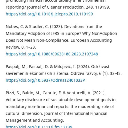
promoting financial accountability in environmental
reporting? Journal of Cleaner Production, 248, 119199.
https://doi.org/10.1016/j.jclepro.2019.119199
Nobes, C. & Stadler, C. (2023). Deviations from the
Mandatory Adoption of IFRS in Europe? Why NonAdoption
Does Not Mean Non-Compliance. European Accounting
Review, 0, 1–23.
https://doi.org/10.1080/09638180.2023.2197248
Paspalj, M., Paspalj, D. & Milojević, I. (2024). Održivost
savremenih ekonomskih sistema. Održivi razvoj, 6 (1), 33-45.
https://doi.org/10.5937/OdrRaz2401033P
Pizzi, S., Baldo, M., Caputo, F. & Venturelli, A. (2021).
Voluntary disclosure of sustainable development goals in
mandatory non-financial reports: the moderating role of
cultural dimension. Journal of International Financial
Management and Accounting.
https://doi.org/10.1111/jifm.12139