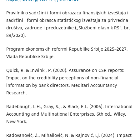
Pravilnik o sadržini i formi obrazaca finansijskih izveštaja i
sadržini i formi obrasca statističkog izveštaja za privredna
društva, zadruge i preduzetnike („Službeni glasnik RS“, br.
89/2020).
Program ekonomskih reformi Republike Srbije 2025–2027,
Vlada Republike Srbije.
Quick, R. & Inwinkl, P. (2020). Assurance on CSR reports:
Impact on the credibility perceptions of non-financial
information by bank directors. Meditari Accountancy
Research.
Radebaugh, L.H., Gray, S.J. & Black, E.L. (2006). International
Accounting and Multinational Enterprises. 6th ed., Wiley,
New York.
Radovanović, Ž., Mihailović, N. & Rajnović, Lj. (2024). Impact