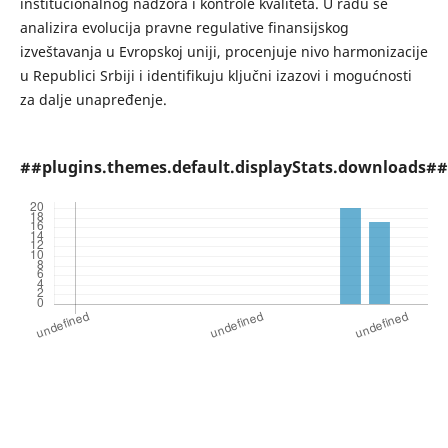
institucionalnog nadzora i kontrole kvaliteta. U radu se
analizira evolucija pravne regulative finansijskog
izveštavanja u Evropskoj uniji, procenjuje nivo harmonizacije
u Republici Srbiji i identifikuju ključni izazovi i mogućnosti
za dalje unapređenje.
##plugins.themes.default.displayStats.downloads##