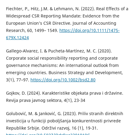
Fiechter, P., Hitz, J.M. & Lehmann, N. (2022). Real Effects of a
Widespread CSR Reporting Mandate: Evidence from the
European Union’s CSR Directive. Journal of Accounting
Research, 60, 1499– 1549.
https://doi.org/10.1111/1475-
679X.12424
Gallego-Alvarez, I. & Pucheta-Martínez, M. C. (2020).
Corporate social responsibility reporting and corporate
governance mechanisms: An international outlook from
emerging countries. Business Strategy and Development,
3(1), 77–97.
https://doi.org/10.1002/bsd2.80
Gojkov, D. (2024). Karakteristike objekata prava i državine.
Revija prava javnog sektora, 4(1), 23-34
Golubović, M. & Janković, G. (2023). Priliv stranih direktnih
investicija u funkciji pobolјšanja konkurentnosti privrede
Republike Srbije. Održivi razvoj, 16 (1), 19-31.