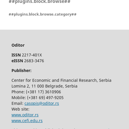
##plugins.block.browse##
##plugins.block.browse.category##
Oditor
ISSN
2217-401X
eISSN
2683-3476
Publisher:
Center for Economic and Financial Research, Serbia
Lomina 2, 11 000 Belgrade, Serbia
Phone: (+381 17) 3610906
Mobile: (+381 69) 497-9205
Email:
casopis@oditor.rs
Web site:
www.oditor.rs
www.cefi.edu.rs