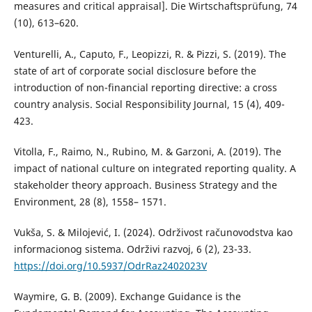
measures and critical appraisal]. Die Wirtschaftsprüfung, 74
(10), 613–620.
Venturelli, A., Caputo, F., Leopizzi, R. & Pizzi, S. (2019). The
state of art of corporate social disclosure before the
introduction of non-financial reporting directive: a cross
country analysis. Social Responsibility Journal, 15 (4), 409-
423.
Vitolla, F., Raimo, N., Rubino, M. & Garzoni, A. (2019). The
impact of national culture on integrated reporting quality. A
stakeholder theory approach. Business Strategy and the
Environment, 28 (8), 1558– 1571.
Vukša, S. & Milojević, I. (2024). Održivost računovodstva kao
informacionog sistema. Održivi razvoj, 6 (2), 23-33.
https://doi.org/10.5937/OdrRaz2402023V
Waymire, G. B. (2009). Exchange Guidance is the