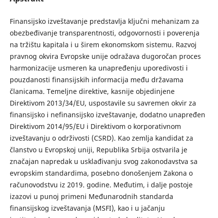
Finansijsko izveštavanje predstavlja ključni mehanizam za
obezbeđivanje transparentnosti, odgovornosti i poverenja
na tržištu kapitala i u širem ekonomskom sistemu. Razvoj
pravnog okvira Evropske unije odražava dugoročan proces
harmonizacije usmeren ka unapređenju uporedivosti i
pouzdanosti finansijskih informacija među državama
članicama. Temeljne direktive, kasnije objedinjene
Direktivom 2013/34/EU, uspostavile su savremen okvir za
finansijsko i nefinansijsko izveštavanje, dodatno unapređen
Direktivom 2014/95/EU i Direktivom o korporativnom
izveštavanju o održivosti (CSRD). Kao zemlja kandidat za
članstvo u Evropskoj uniji, Republika Srbija ostvarila je
značajan napredak u usklađivanju svog zakonodavstva sa
evropskim standardima, posebno donošenjem Zakona o
računovodstvu iz 2019. godine. Međutim, i dalje postoje
izazovi u punoj primeni Međunarodnih standarda
finansijskog izveštavanja (MSFI), kao i u jačanju