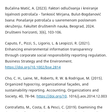
Bučalina Matić, A. (2023). Faktori odlučivanja i kreiranje
lojalnosti potrošača - Tankosić Mirjana, Bulut-Bogdanović
Ivana: Ponašanje potrošača u savremenom poslovnom
okruženju. Fakultet društvenih nauka, Beograd, 2024.
Društveni horizonti, 3(6), 103-106.
Caputo, F., Pizzi, S., Ligorio, L. & Leopizzi, R. (2021).
Enhancing environmental information transparency
through corporate social responsibility reporting regulation.
Business Strategy and the Environment.
https://doi.org/10.1002/bse.2814
Cho, C. H., Laine, M., Roberts, R. W. & Rodrigue, M. (2015).
Organized hypocrisy, organizational façades, and
sustainability reporting. Accounting, Organizations and
Society, 40, 78–94.
https://doi.org/10
. 1016/j.aos.2014.12.003
Contrafatto, M., Costa, E. & Pesci, C. (2019). Examining the