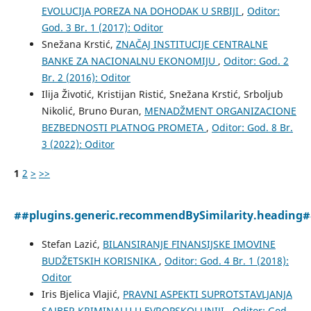
EVOLUCIJA POREZA NA DOHODAK U SRBIJI
,
Oditor:
God. 3 Br. 1 (2017): Oditor
Snežana Krstić,
ZNАČАJ INSTITUCIJЕ CЕNTRАLNЕ
BАNKЕ ZА NАCIОNАLNU ЕKОNОMIJU
,
Oditor: God. 2
Br. 2 (2016): Oditor
Ilija Životić, Kristijan Ristić, Snežana Krstić, Srboljub
Nikolić, Bruno Đuran,
MENADŽMENT ORGANIZACIONE
BEZBEDNOSTI PLATNOG PROMETA
,
Oditor: God. 8 Br.
3 (2022): Oditor
1
2
>
>>
##plugins.generic.recommendBySimilarity.heading
Stefan Lazić,
BILANSIRANJE FINANSIJSKE IMOVINE
BUDŽETSKIH KORISNIKA
,
Oditor: God. 4 Br. 1 (2018):
Oditor
Iris Bjelica Vlajić,
PRAVNI ASPEKTI SUPROTSTAVLJANJA
SAJBER KRIMINALU U EVROPSKOJ UNIJI
,
Oditor: God.