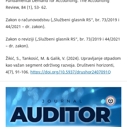
Fundamental Demand for Accounting. The Accounting
Review, 84 (1), 53- 62.
Zakon o računovodstvu („Službeni glasnik RS“, br. 73/2019 i
44/2021 – dr. zakon).
Zakon o reviziji („Službeni glasnik RS“, br. 73/2019 i 44/2021
– dr. zakon).
Žikić, S., Tankosić, M. & Galik, V. (2024). Upravljanje otpadom
kao važan segment održivog razvoja. Društveni horizonti,
4(7), 91-106.
https://doi.org/10.5937/drushor2407091Q