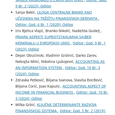
9 Br. 2 (2023): Oditor
Sanja Bakić,
ULOGA CENTRALNE BANKE KAO
UČESNIKA NA TRŽIŠTU FINANSIJSKIH DERIVATA
,
Oditor: God. 6 Br. 1 (2020): Oditor
Iris Bjelica Vlajić, Branko Nikolić, Nadežda Gudelj ,
PRAVNI ASPEKTI SUPROTSTAVLJANJA SAJBER
KRIMINALU U EVROPSKOJ UNIJI
,
Oditor: God. 9 Br. 1
(2023): Oditor
Dejan Obućinski, Vladimir Grdinić, Darko Zarev,
Nebojša Mitić, Nikolina Ljubojević,
ACCOUNTING AS
AN INFORMATION SYSTEM
,
Oditor: God. 10 Br. 3
(2024): Oditor
Zdravka Petković, Biljana Ivanova, Slaviša Đorđević,
Biljana Ćorić, Joao Kaputo ,
ACCOUNTING ASPECT OF
INCOME IN FINANCIAL BUSINESS
,
Oditor: God. 10 Br.
3 (2024): Oditor
Milka Grbić,
KLJUČNE DETERMINANTE RAZVOJA
FINANSIJSKOG SISTEMA
,
Oditor: God. 5 Br. 2 (2019):