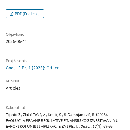
PDF (Engleski)
Objavljeno
2026-06-11
Broj časopisa
God. 12 Br. 1 (2026): Oditor
Rubrika
Articles
Kako citirati
Tijanić, Z., Zlatić Tešić, A., Krstić, S., & Damnjanović, R. (2026).
EVOLUCIJA PRAVNE REGULATIVE FINANSIJSKOG IZVEŠTAVANJA U
EVROPSKOJ UNIJI I IMPLIKACIJE ZA SRBIJU.
Oditor
,
12
(1), 69-95.