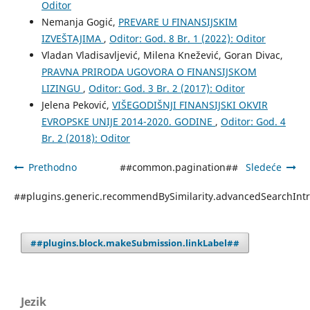
Oditor
Nemanja Gogić,
PREVARE U FINANSIJSKIM
IZVEŠTAJIMA
,
Oditor: God. 8 Br. 1 (2022): Oditor
Vladan Vladisavlјević, Milena Knežević, Goran Divac,
PRAVNA PRIRODA UGOVORA O FINANSIJSKOM
LIZINGU
,
Oditor: God. 3 Br. 2 (2017): Oditor
Jelena Peković,
VIŠEGODIŠNJI FINANSIJSKI OKVIR
EVROPSKE UNIJE 2014-2020. GODINE
,
Oditor: God. 4
Br. 2 (2018): Oditor
Prethodno
##common.pagination##
Sledeće
##plugins.generic.recommendBySimilarity.advancedSearchInt
##plugins.block.makeSubmission.linkLabel##
Jezik