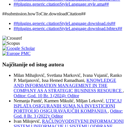
##plugins.generic.citationStyleLanguage.style.ama##
##submission.howToCite.downloadCitation##
##plugins.generic.citationStyleLanguage.download.ris##
##plugins.generic.citationStyleLanguage.download.bibtex##
Najčitanije od istog autora
Milan Mihajlović, Svetlana Marković, Ivana Vujanić, Ranko
P. Marijanović, Issa Hemed Ramadhani,
KNOWLEDGE
AND INFORMATION MANAGEMENT IN THE
COMPANY AS A STRATEGIC BUSINESS RESOURCE
,
Oditor: God. 10 Br. 3 (2024): Oditor
Nemanja Pantić, Karmen Mikulić, Miljan Leković,
UTICAJ
ISPLATA OSIGURANIH SUMA NA INVESTICIONI
PORTFOLIO OSIGURAVAJUĆIH KOMPANIJA
,
Oditor:
God. 8 Br. 3 (2022): Oditor
Ivan Milojević,
RAČUNOVODSTVENI INFORMACIONI
SISTEM I INFORMACIJE U SISTEMU ODBRANE
,