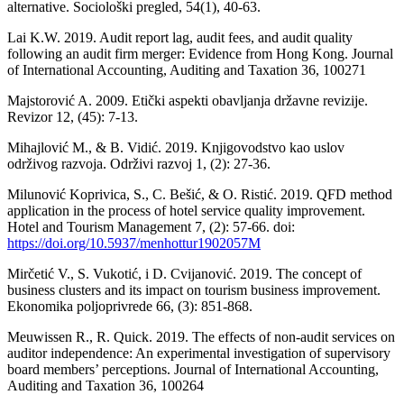
alternative. Sociološki pregled, 54(1), 40-63.
Lai K.W. 2019. Audit report lag, audit fees, and audit quality
following an audit firm merger: Evidence from Hong Kong. Journal
of International Accounting, Auditing and Taxation 36, 100271
Majstorović A. 2009. Etički aspekti obavljanja državne revizije.
Revizor 12, (45): 7-13.
Mihajlović M., & B. Vidić. 2019. Knjigovodstvo kao uslov
održivog razvoja. Održivi razvoj 1, (2): 27-36.
Milunović Koprivica, S., C. Bešić, & O. Ristić. 2019. QFD method
application in the process of hotel service quality improvement.
Hotel and Tourism Management 7, (2): 57-66. doi:
https://doi.org/10.5937/menhottur1902057M
Mirčetić V., S. Vukotić, i D. Cvijanović. 2019. The concept of
business clusters and its impact on tourism business improvement.
Ekonomika poljoprivrede 66, (3): 851-868.
Meuwissen R., R. Quick. 2019. The effects of non-audit services on
auditor independence: An experimental investigation of supervisory
board members’ perceptions. Journal of International Accounting,
Auditing and Taxation 36, 100264