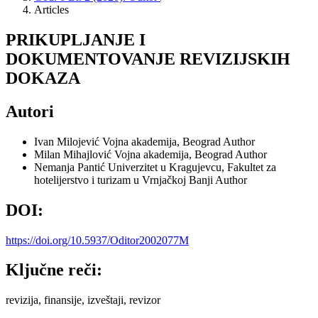
Articles
PRIKUPLJANJE I
DOKUMENTOVANJE REVIZIJSKIH
DOKAZA
Autori
Ivan Milojević
Vojna akademija, Beograd
Author
Milan Mihajlović
Vojna akademija, Beograd
Author
Nemanja Pantić
Univerzitet u Kragujevcu, Fakultet za
hotelijerstvo i turizam u Vrnjačkoj Banji
Author
DOI:
https://doi.org/10.5937/Oditor2002077M
Ključne reči:
revizija, finansije, izveštaji, revizor