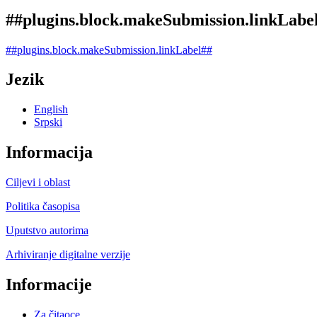
##plugins.block.makeSubmission.linkLabe
##plugins.block.makeSubmission.linkLabel##
Jezik
English
Srpski
Informacija
Ciljevi i oblast
Politika časopisa
Uputstvo autorima
Arhiviranje digitalne verzije
Informacije
Za čitaoce