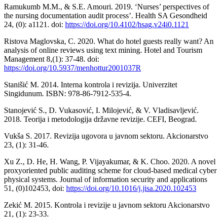
Ramukumb M.M., & S.E. Amouri. 2019. ‘Nurses’ perspectives of
the nursing documentation audit process’. Health SA Gesondheid
24, (0): a1121. doi:
https://doi.org/10.4102/hsag.v24i0.1121
Ristova Maglovska, C. 2020. What do hotel guests really want? An
analysis of online reviews using text mining. Hotel and Tourism
Management 8,(1): 37-48. doi:
https://doi.org/10.5937/menhottur2001037R
Stanišić M. 2014. Interna kontrola i revizija. Univerzitet
Singidunum. ISBN: 978-86-7912-535-4.
Stanojević S., D. Vukasović, I. Milojević, & V. Vladisavljević.
2018. Teorija i metodologija državne revizije. CEFI, Beograd.
Vukša S. 2017. Revizija ugovora u javnom sektoru. Akcionarstvo
23, (1): 31-46.
Xu Z., D. He, H. Wang, P. Vijayakumar, & K. Choo. 2020. A novel
proxyoriented public auditing scheme for cloud-based medical cyber
physical systems. Journal of information security and applications
51, (0)102453, doi:
https://doi.org/10.1016/j.jisa.2020.102453
Zekić M. 2015. Kontrola i revizije u javnom sektoru Akcionarstvo
21, (1): 23-33.