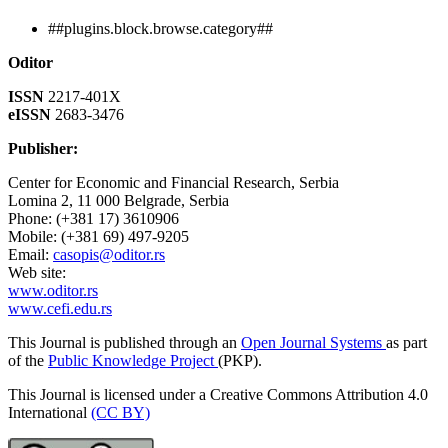
##plugins.block.browse.category##
Oditor
ISSN
2217-401X
eISSN
2683-3476
Publisher:
Center for Economic and Financial Research, Serbia
Lomina 2, 11 000 Belgrade, Serbia
Phone: (+381 17) 3610906
Mobile: (+381 69) 497-9205
Email:
casopis@oditor.rs
Web site:
www.oditor.rs
www.cefi.edu.rs
This Journal is published through an
Open Journal Systems
as part
of the
Public Knowledge Project
(PKP).
This Journal is licensed under a Creative Commons Attribution 4.0
International
(CC BY)