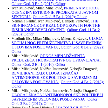
Oditor: God. 3 Br. 2 (2017): Oditor
Ivan Milojević, Milan Mihajlović,
PRIMENA METODA
OCENE INVESTICIONIH PROJEKATA U JAVNOM
SEKTORU
,
Oditor: God. 5 Br. 1 (2019): Oditor
Nemanja Pantić, Ivan Milojević, Danijela Pantović,
THE
SIGNIFICANCE OF REAL GDP GROWTH FOR THE
INSURANCE DEVELOPMENT
,
Oditor: God. 11 Br. 2
(2025): Oditor
Vladimir Ilić, Milan Mihajlović, Milena Knežević,
ULOGA
SOCIJALNOG PREDUZETNIŠTVA U SAVREMENIM
USLOVIMA POSLOVANJA
,
Oditor: God. 8 Br. 2 (2022):
Oditor
Milan Mihajlović,
ODNOS MENADŽMENTA
PREDUZEĆA I KORPORATIVNOG UPRAVLJANJA
,
Oditor: God. 2 Br. 1 (2016): Oditor
Milan Mihajlović, Nedžad Imamović, Nebojša Dragović,
REVIDIRANI RAD: ULOGA I ZNAČAJ
ANTIMONOPOLSKE POLITIKE U SAVREMENIM
USLOVIMA POSLOVANJA
,
Oditor: God. 4 Br. 2 (2018):
Oditor
Milan Mihajlović, Nedžad Imamović, Nebojša Dragović,
ULOGA I ZNAČAJ ANTIMONOPOLSKE POLITIKE U
SAVREMENIM USLOVIMA POSLOVANJA
,
Oditor:
God. 3 Br. 2 (2017): Oditor
Bojan Savić, Ivan Milojević,
IZAZOVI CILJNOG