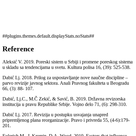
##plugins.themes.default.displayStats.noStats##
Reference
Aleksić V. 2019. Poreski sistem u Srbiji i promene poreskog sistema
u skladu sa tendencijama u svetu. Kultura polisa 16, (39): 525-538.
Dabić Lj. 2018. Prilog za uspostavljanje nove naučne discipline –
parvo revizije javnog sektora. Anali Pravnog fakulteta u Beogradu
66, (3): 88- 107.
Dabić, Lj.C., M.Č Zekić, & Savić, B. 2019. Državna revizorska
institucija u pravu Republike Srbije. Vojno delo 71, (6): 298-310.
Dabić Lj. 2017. Revizija u postupku usvajanja unapred
pripremljenog plana reorganizacije. Pravo i privreda 55, (4-6):179-
201.
Eulerich M., J. Kremin, D.A. Wood. 2019. Factors that influence