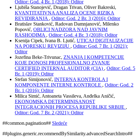
Oditor: God. 4 Br. 1 (2018): Oditor
Ljubiša Stanojević, Dragan Trivan, Oliver Bakreski,
KVANTITATIVNA ANALIZA OCENE RIZIKA
REVIDIRANJA
,
Oditor: God. 2 Br. 3 (2016): Oditor
Bratislav Stanković, Radovan Damnjanović, Milenko
Popović,
OBLICI NADZORA NAD JAVNIM
RASHODIMA
,
Oditor: God. 4 Br. 3 (2018): Oditor
Ksenija Cipek, Ivana B. Ljutić,
UTICAJ DIGITALIZACIJE
NA PORESKU REVIZIJU
,
Oditor: God. 7 Br. 1 (2021):
Oditor
Jozefina Beke-Trivunac,
ZNANJA I KOMPETENCIJE
KOJE DONOSI PROFESIONALNO ZVANJE
CERTIFIED INTERNAL AUDITOR (CIA)
,
Oditor: God. 5
Br. 1 (2019): Oditor
Stefan Simijonović,
INTERNA KONTROLA I
KOMPONENTE INTERNE KONTROLE
,
Oditor: God. 2
Br. 1 (2016): Oditor
Milica Simić, Antoaneta Vassileva, Anđelka Aničić,
EKONOMSKA DETERMINISANOST
INTEGRACIONIH PROCESA REPUBLIKE SRBIJE
,
Oditor: God. 7 Br. 2 (2021): Oditor
##common.pagination##
Sledeće
##plugins.generic.recommendBySimilarity.advancedSearchIntro##