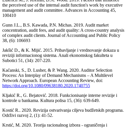
the perceived use of the internal audit function's work by executive
management and audit committee. Advances in Accounting 45,
100410
Gunn J.L., B.S. Kawada, P.N. Michas. 2019. Audit market
concentration, audit fees, and audit quality: A cross-country analysis
of complex audit clients. Journal of Accounting and Public Policy
38, (6): 106693
Jakšić D., & K. Mijić. 2015. Pribavljanje i vrednovanje dokaza u
reviziji informacionog sistema. Anali ekonomskog fakulteta u
Subotici 51, (34): 207-220.
Kaćanski, S., D. Lusher, & P. Wang. 2020. Auditor Selection
Process: An Interplay of Demand Mechanisms – A Multilevel
Network Approach. European Accounting Review, doi:
https://doi.org/10.1080/09638180.2020.1740755
Kljakić R., G. Bejatović. 2018. Funkcionisanje interne revizije i
kontrole u bankama. Kultura polisa 15, (36): 639-649.
Kostić R.. 2020. Revizija ostvarivanja ciljeva budžetskih programa.
Održivi razvoj 2, (1): 41-52.
Krstić, M. 2020. Teorija racionalnog izbora - ograničenja i