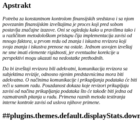
Apstrakt
Potreba za konstantnom kontrolom finansijskih sredstava i sa njom
povezanim finansijskim izveštajima je proces koji pred sobom
postavlja značajne izazove. Oni se ogledaju kako u pravilima tako i
u različitom metodološkom pristupu čija implementacija zavisi od
mnogo faktora, u prvom redu od znanja i iskustva revizora koji
svoja znanja i iskustva prenose na ostale. Jednom usvojen izveštaj
ne sme imati elemente rigidnosti, jer eventualne korekcije u
perspektivi mogu ukazati na nedostatke prethodnih.
Da bi izveštaji revizora bili adekvatni, komunikacija revizora sa
subjektima revizije, odnosno njenim predstavnicima mora biti
adekvatna. O načinima komunikacije i prikupljanja podataka će biti
reči u samom radu. Pouzdanost dokaza koje revizori prikupljaju
zavisi od načina prikupljanja podataka što će takođe biti jedna od
razmatranih pitanja u radu. Primena raznih metoda testiranja
interne kontrole zavisi od uslova njihove primene.
##plugins.themes.default.displayStats.dow