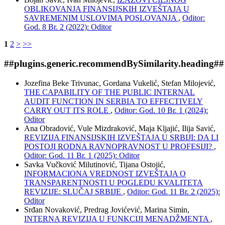
OBLIKOVANJA FINANSIJSKIH IZVEŠTAJA U
SAVREMENIM USLOVIMA POSLOVANJA
,
Oditor:
God. 8 Br. 2 (2022): Oditor
1
2
>
>>
##plugins.generic.recommendBySimilarity.heading##
Jozefina Beke Trivunac, Gordana Vukelić, Stefan Milojević,
THE CAPABILITY OF THE PUBLIC INTERNAL
AUDIT FUNCTION IN SERBIA TO EFFECTIVELY
CARRY OUT ITS ROLE
,
Oditor: God. 10 Br. 1 (2024):
Oditor
Ana Obradović, Vule Mizdraković, Maja Kljajić, Ilija Savić,
REVIZIJA FINANSIJSKIH IZVEŠTAJA U SRBIJI: DA LI
POSTOJI RODNA RAVNOPRAVNOST U PROFESIJI?
,
Oditor: God. 11 Br. 1 (2025): Oditor
Savka Vučković Milutinović, Tijana Ostojić,
INFORMACIONA VREDNOST IZVEŠTAJA O
TRANSPARENTNOSTI U POGLEDU KVALITETA
REVIZIJE: SLUČAJ SRBIJE
,
Oditor: God. 11 Br. 2 (2025):
Oditor
Srđan Novaković, Predrag Jovićević, Marina Simin,
INTERNA REVIZIJA U FUNKCIJI MENADŽMENTA
,