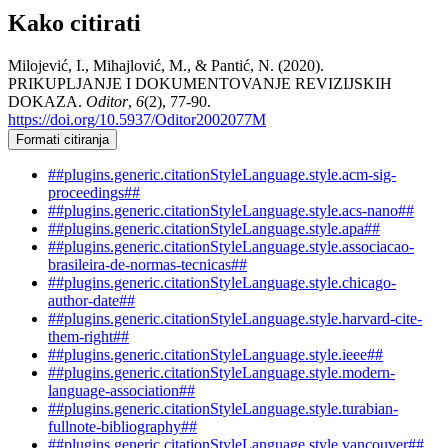
Kako citirati
Milojević, I., Mihajlović, M., & Pantić, N. (2020).
PRIKUPLJANJE I DOKUMENTOVANJE REVIZIJSKIH
DOKAZA.
Oditor
,
6
(2), 77-90.
https://doi.org/10.5937/Oditor2002077M
Formati citiranja
##plugins.generic.citationStyleLanguage.style.acm-sig-
proceedings##
##plugins.generic.citationStyleLanguage.style.acs-nano##
##plugins.generic.citationStyleLanguage.style.apa##
##plugins.generic.citationStyleLanguage.style.associacao-
brasileira-de-normas-tecnicas##
##plugins.generic.citationStyleLanguage.style.chicago-
author-date##
##plugins.generic.citationStyleLanguage.style.harvard-cite-
them-right##
##plugins.generic.citationStyleLanguage.style.ieee##
##plugins.generic.citationStyleLanguage.style.modern-
language-association##
##plugins.generic.citationStyleLanguage.style.turabian-
fullnote-bibliography##
##plugins.generic.citationStyleLanguage.style.vancouver##