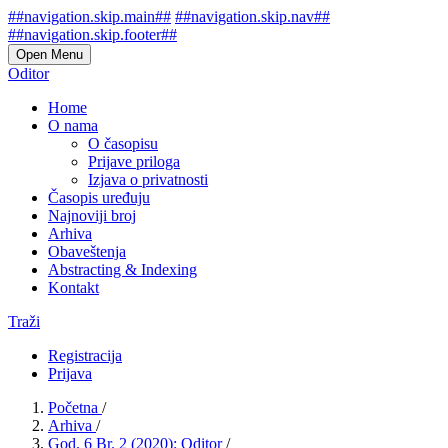
##navigation.skip.main##
##navigation.skip.nav##
##navigation.skip.footer##
Open Menu
Oditor
Home
O nama
O časopisu
Prijave priloga
Izjava o privatnosti
Časopis uređuju
Najnoviji broj
Arhiva
Obaveštenja
Abstracting & Indexing
Kontakt
Traži
Registracija
Prijava
Početna
/
Arhiva
/
God. 6 Br. 2 (2020): Oditor
/