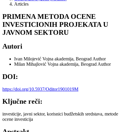
Articles
PRIMENA METODA OCENE
INVESTICIONIH PROJEKATA U
JAVNOM SEKTORU
Autori
Ivan Milojević
Vojna akademija, Beograd
Author
Milan Mihajlović
Vojna akademija, Beograd
Author
DOI:
https://doi.org/10.5937/Oditor1901019M
Ključne reči:
investicije, javni sektor, korisnici budžetskih sredstava, metode
ocene investicija
Apstrakt