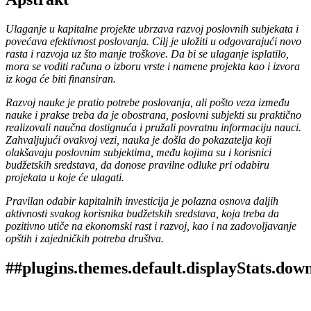
Ulaganje u kapitalne projekte ubrzava razvoj poslovnih subjekata i
povećava efektivnost poslovanja. Cilj je uložiti u odgovarajući novo
rasta i razvoja uz što manje troškove. Da bi se ulaganje isplatilo,
mora se voditi računa o izboru vrste i namene projekta kao i izvora
iz koga će biti finansiran.
Razvoj nauke je pratio potrebe poslovanja, ali pošto veza između
nauke i prakse treba da je obostrana, poslovni subjekti su praktično
realizovali naučna dostignuća i pružali povratnu informaciju nauci.
Zahvaljujući ovakvoj vezi, nauka je došla do pokazatelja koji
olakšavaju poslovnim subjektima, među kojima su i korisnici
budžetskih sredstava, da donose pravilne odluke pri odabiru
projekata u koje će ulagati.
Pravilan odabir kapitalnih investicija je polazna osnova daljih
aktivnosti svakog korisnika budžetskih sredstava, koja treba da
pozitivno utiče na ekonomski rast i razvoj, kao i na zadovoljavanje
opštih i zajedničkih potreba društva.
##plugins.themes.default.displayStats.dow