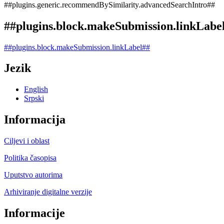
##plugins.generic.recommendBySimilarity.advancedSearchIntro##
##plugins.block.makeSubmission.linkLabe
##plugins.block.makeSubmission.linkLabel##
Jezik
English
Srpski
Informacija
Ciljevi i oblast
Politika časopisa
Uputstvo autorima
Arhiviranje digitalne verzije
Informacije