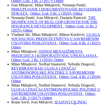
Oditor: God. 3 Br. 2 (2017): Oditor
Ivan Milojević, Milan Mihajlović, Nemanja Pantić,
PRIKUPLJANJE I DOKUMENTOVANJE REVIZIJSKIH
DOKAZA
,
Oditor: God. 6 Br. 2 (2020): Oditor
Nemanja Pantić, Ivan Milojević, Danijela Pantović,
THE
SIGNIFICANCE OF REAL GDP GROWTH FOR THE
INSURANCE DEVELOPMENT
,
Oditor: God. 11 Br. 2
(2025): Oditor
Vladimir Ilić, Milan Mihajlović, Milena Knežević,
ULOGA
SOCIJALNOG PREDUZETNIŠTVA U SAVREMENIM
USLOVIMA POSLOVANJA
,
Oditor: God. 8 Br. 2 (2022):
Oditor
Milan Mihajlović,
ODNOS MENADŽMENTA
PREDUZEĆA I KORPORATIVNOG UPRAVLJANJA
,
Oditor: God. 2 Br. 1 (2016): Oditor
Milan Mihajlović, Nedžad Imamović, Nebojša Dragović,
REVIDIRANI RAD: ULOGA I ZNAČAJ
ANTIMONOPOLSKE POLITIKE U SAVREMENIM
USLOVIMA POSLOVANJA
,
Oditor: God. 4 Br. 2 (2018):
Oditor
Milan Mihajlović, Nedžad Imamović, Nebojša Dragović,
ULOGA I ZNAČAJ ANTIMONOPOLSKE POLITIKE U
SAVREMENIM USLOVIMA POSLOVANJA
,
Oditor:
God. 3 Br. 2 (2017): Oditor
Bojan Savić, Ivan Milojević,
IZAZOVI CILJNOG