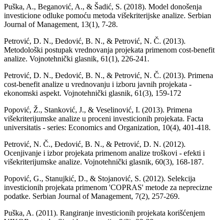
Puška, A., Beganović, A., & Šadić, S. (2018). Model donošenja
investicione odluke pomoću metoda višekriterijske analize. Serbian
Journal of Management, 13(1), 7-28.
Petrović, D. N., Đedović, B. N., & Petrović, N. Č. (2013).
Metodološki postupak vrednovanja projekata primenom cost-benefit
analize. Vojnotehnički glasnik, 61(1), 226-241.
Petrović, D. N., Đedović, B. N., & Petrović, N. Č. (2013). Primena
cost-benefit analize u vrednovanju i izboru javnih projekata -
ekonomski aspekt. Vojnotehnički glasnik, 61(3), 159-172
Popović, Ž., Stanković, J., & Veselinović, I. (2013). Primena
višekriterijumske analize u proceni investicionih projekata. Facta
universitatis - series: Economics and Organization, 10(4), 401-418.
Petrović, N. Č., Đedović, B. N., & Petrović, D. N. (2012).
Ocenjivanje i izbor projekata primenom analize troškovi - efekti i
višekriterijumske analize. Vojnotehnički glasnik, 60(3), 168-187.
Popović, G., Stanujkić, D., & Stojanović, S. (2012). Selekcija
investicionih projekata primenom 'COPRAS' metode za neprecizne
podatke. Serbian Journal of Management, 7(2), 257-269.
Puška, A. (2011). Rangiranje investicionih projekata korišćenjem