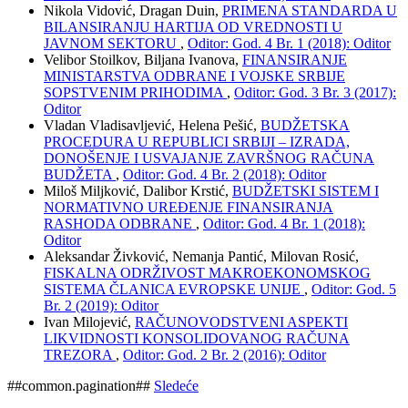
Nikola Vidović, Dragan Duin,
PRIMENA STANDARDA U
BILANSIRANJU HARTIJA OD VREDNOSTI U
JAVNOM SEKTORU
,
Oditor: God. 4 Br. 1 (2018): Oditor
Velibor Stoilkov, Biljana Ivanova,
FINANSIRANJE
MINISTARSTVA ODBRANE I VOJSKE SRBIJE
SOPSTVENIM PRIHODIMA
,
Oditor: God. 3 Br. 3 (2017):
Oditor
Vladan Vladisavljević, Helena Pešić,
BUDŽETSKA
PROCEDURA U REPUBLICI SRBIJI – IZRADA,
DONOŠENJE I USVAJANJE ZAVRŠNOG RAČUNA
BUDŽETA
,
Oditor: God. 4 Br. 2 (2018): Oditor
Miloš Miljković, Dalibor Krstić,
BUDŽETSKI SISTEM I
NORMATIVNO UREĐENJE FINANSIRANJA
RASHODA ODBRANE
,
Oditor: God. 4 Br. 1 (2018):
Oditor
Aleksandar Živković, Nemanja Pantić, Milovan Rosić,
FISKALNA ODRŽIVOST MAKROEKONOMSKOG
SISTEMA ČLANICA EVROPSKE UNIJE
,
Oditor: God. 5
Br. 2 (2019): Oditor
Ivan Milojević,
RAČUNOVODSTVENI ASPEKTI
LIKVIDNOSTI KONSOLIDOVANOG RAČUNA
TREZORA
,
Oditor: God. 2 Br. 2 (2016): Oditor
##common.pagination##
Sledeće