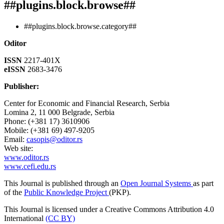
##plugins.block.browse##
##plugins.block.browse.category##
Oditor
ISSN
2217-401X
eISSN
2683-3476
Publisher:
Center for Economic and Financial Research, Serbia
Lomina 2, 11 000 Belgrade, Serbia
Phone: (+381 17) 3610906
Mobile: (+381 69) 497-9205
Email:
casopis@oditor.rs
Web site:
www.oditor.rs
www.cefi.edu.rs
This Journal is published through an
Open Journal Systems
as part
of the
Public Knowledge Project
(PKP).
This Journal is licensed under a Creative Commons Attribution 4.0
International
(CC BY)