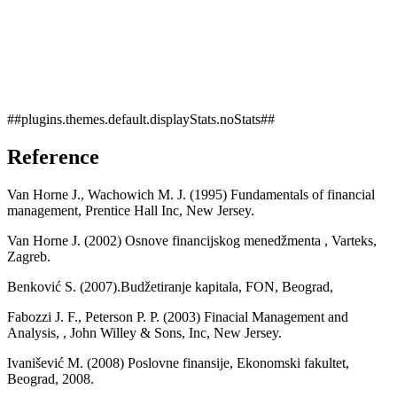
##plugins.themes.default.displayStats.noStats##
Reference
Van Horne J., Wachowich M. J. (1995) Fundamentals of financial
management, Prentice Hall Inc, New Jersey.
Van Horne J. (2002) Osnove financijskog menedžmenta , Varteks,
Zagreb.
Benković S. (2007).Budžetiranje kapitala, FON, Beograd,
Fabozzi J. F., Peterson P. P. (2003) Finacial Management and
Analysis, , John Willey & Sons, Inc, New Jersey.
Ivanišević M. (2008) Poslovne finansije, Ekonomski fakultet,
Beograd, 2008.