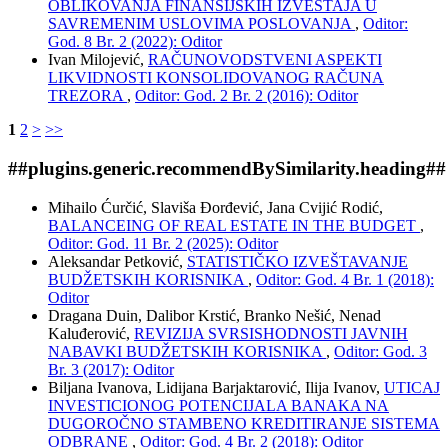
OBLIKOVANJA FINANSIJSKIH IZVEŠTAJA U
SAVREMENIM USLOVIMA POSLOVANJA
,
Oditor:
God. 8 Br. 2 (2022): Oditor
Ivan Milojević,
RAČUNOVODSTVENI ASPEKTI
LIKVIDNOSTI KONSOLIDOVANOG RAČUNA
TREZORA
,
Oditor: God. 2 Br. 2 (2016): Oditor
1
2
>
>>
##plugins.generic.recommendBySimilarity.heading##
Mihailo Ćurčić, Slaviša Đorđević, Jana Cvijić Rodić,
BALANCEING OF REAL ESTATE IN THE BUDGET
,
Oditor: God. 11 Br. 2 (2025): Oditor
Aleksandar Petković,
STATISTIČKO IZVEŠTAVANJE
BUDŽETSKIH KORISNIKA
,
Oditor: God. 4 Br. 1 (2018):
Oditor
Dragana Duin, Dalibor Krstić, Branko Nešić, Nenad
Kaluđerović,
REVIZIJA SVRSISHODNOSTI JAVNIH
NABAVKI BUDŽETSKIH KORISNIKA
,
Oditor: God. 3
Br. 3 (2017): Oditor
Biljana Ivanova, Lidijana Barjaktarović, Ilija Ivanov,
UTICAJ
INVESTICIONOG POTENCIJALA BANAKA NA
DUGOROČNO STAMBENO KREDITIRANJE SISTEMA
ODBRANE
,
Oditor: God. 4 Br. 2 (2018): Oditor