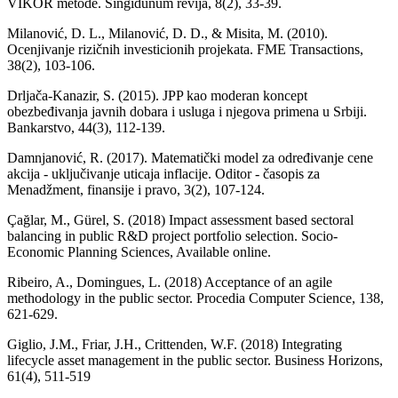
VIKOR metode. Singidunum revija, 8(2), 33-39.
Milanović, D. L., Milanović, D. D., & Misita, M. (2010).
Ocenjivanje rizičnih investicionih projekata. FME Transactions,
38(2), 103-106.
Drljača-Kanazir, S. (2015). JPP kao moderan koncept
obezbeđivanja javnih dobara i usluga i njegova primena u Srbiji.
Bankarstvo, 44(3), 112-139.
Damnjanović, R. (2017). Matematički model za određivanje cene
akcija - uključivanje uticaja inflacije. Oditor - časopis za
Menadžment, finansije i pravo, 3(2), 107-124.
Çağlar, M., Gürel, S. (2018) Impact assessment based sectoral
balancing in public R&D project portfolio selection. Socio-
Economic Planning Sciences, Available online.
Ribeiro, A., Domingues, L. (2018) Acceptance of an agile
methodology in the public sector. Procedia Computer Science, 138,
621-629.
Giglio, J.M., Friar, J.H., Crittenden, W.F. (2018) Integrating
lifecycle asset management in the public sector. Business Horizons,
61(4), 511-519