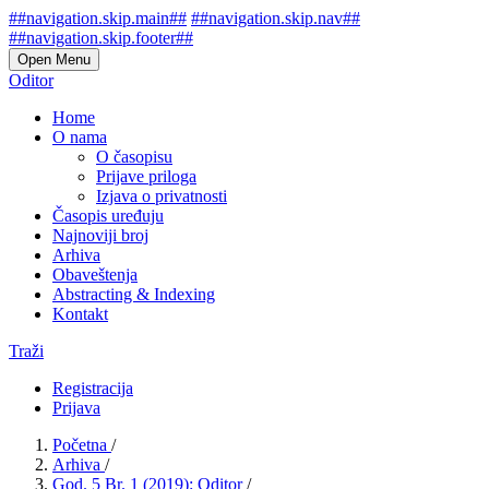
##navigation.skip.main##
##navigation.skip.nav##
##navigation.skip.footer##
Open Menu
Oditor
Home
O nama
O časopisu
Prijave priloga
Izjava o privatnosti
Časopis uređuju
Najnoviji broj
Arhiva
Obaveštenja
Abstracting & Indexing
Kontakt
Traži
Registracija
Prijava
Početna
/
Arhiva
/
God. 5 Br. 1 (2019): Oditor
/