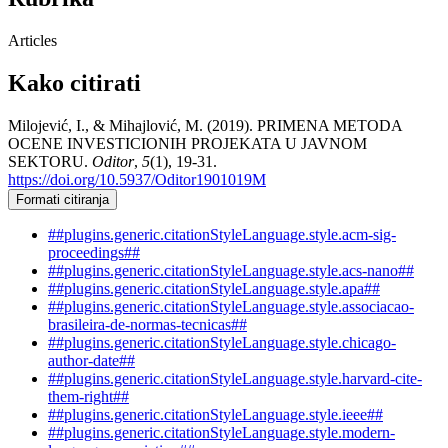
Articles
Kako citirati
Milojević, I., & Mihajlović, M. (2019). PRIMENA METODA
OCENE INVESTICIONIH PROJEKATA U JAVNOM
SEKTORU.
Oditor
,
5
(1), 19-31.
https://doi.org/10.5937/Oditor1901019M
Formati citiranja
##plugins.generic.citationStyleLanguage.style.acm-sig-
proceedings##
##plugins.generic.citationStyleLanguage.style.acs-nano##
##plugins.generic.citationStyleLanguage.style.apa##
##plugins.generic.citationStyleLanguage.style.associacao-
brasileira-de-normas-tecnicas##
##plugins.generic.citationStyleLanguage.style.chicago-
author-date##
##plugins.generic.citationStyleLanguage.style.harvard-cite-
them-right##
##plugins.generic.citationStyleLanguage.style.ieee##
##plugins.generic.citationStyleLanguage.style.modern-