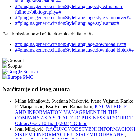
language-association##
##plugins.generic.citationStyleLanguage.style.turabian-
fullnote-bibliography##
##plugins.generic.citationStyleLanguage.style.vancouver##
##plugins.generic.citationStyleLanguage.style.ama##
##submission.howToCite.downloadCitation##
##plugins.generic.citationStyleLanguage.download.ris##
##plugins.generic.citationStyleLanguage.download.bibtex##
Najčitanije od istog autora
Milan Mihajlović, Svetlana Marković, Ivana Vujanić, Ranko
P. Marijanović, Issa Hemed Ramadhani,
KNOWLEDGE
AND INFORMATION MANAGEMENT IN THE
COMPANY AS A STRATEGIC BUSINESS RESOURCE
,
Oditor: God. 10 Br. 3 (2024): Oditor
Ivan Milojević,
RAČUNOVODSTVENI INFORMACIONI
SISTEM I INFORMACIJE U SISTEMU ODBRANE
,