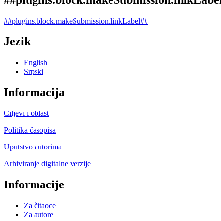
##plugins.block.makeSubmission.linkLabel##
Jezik
English
Srpski
Informacija
Ciljevi i oblast
Politika časopisa
Uputstvo autorima
Arhiviranje digitalne verzije
Informacije
Za čitaoce
Za autore