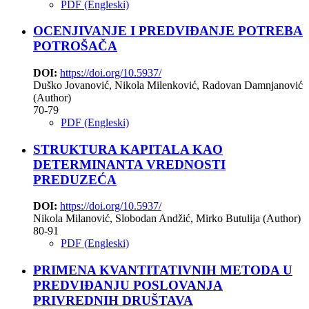
PDF (Engleski)
OCENJIVANJE I PREDVIĐANJE POTREBA
POTROŠAČA
DOI:
https://doi.org/10.5937/
Duško Jovanović, Nikola Milenković, Radovan Damnjanović
(Author)
70-79
PDF (Engleski)
STRUKTURA KAPITALA KAO
DETERMINANTA VREDNOSTI
PREDUZEĆA
DOI:
https://doi.org/10.5937/
Nikola Milanović, Slobodan Andžić, Mirko Butulija (Author)
80-91
PDF (Engleski)
PRIMENA KVANTITATIVNIH METODA U
PREDVIĐANJU POSLOVANJA
PRIVREDNIH DRUŠTAVA