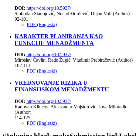
DOI:
https://doi.org/10.5937/
Slobodan Stanojević, Nenad Đorđević, Dejan Volf (Author)
92-101
PDF (Engleski)
KARAKTER PLANIRANJA KAO
FUNKCIJE MENADŽMENTA
DOI:
https://doi.org/10.5937/
Miroslav Čavlin, Rade Žugić, Vladimir Prebiračević (Author)
102-113
PDF (Engleski)
VREDNOVANJE RIZIKA U
FINANSIJSKOM MENADŽMENTU
DOI:
https://doi.org/10.5937/
Radovan Klincov, Aleksandar Majstorović, Jova Miloradić
(Author)
114-125
PDF (Engleski)
##plugins.block.makeSubmission.linkLabe