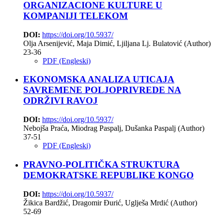
ORGANIZACIONE KULTURE U
KOMPANIJI TELEKOM
DOI:
https://doi.org/10.5937/
Olja Arsenijević, Maja Dimić, Ljiljana Lj. Bulatović (Author)
23-36
PDF (Engleski)
EKONOMSKA ANALIZA UTICAJA
SAVREMENE POLJOPRIVREDE NA
ODRŽIVI RAVOJ
DOI:
https://doi.org/10.5937/
Nebojša Praća, Miodrag Paspalj, Dušanka Paspalj (Author)
37-51
PDF (Engleski)
PRAVNO-POLITIČKA STRUKTURA
DEMOKRATSKE REPUBLIKE KONGO
DOI:
https://doi.org/10.5937/
Žikica Bardžić, Dragomir Đurić, Uglješa Mrdić (Author)
52-69