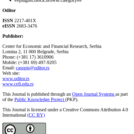
##plugins.block.browse.category##
Oditor
ISSN
2217-401X
eISSN
2683-3476
Publisher:
Center for Economic and Financial Research, Serbia
Lomina 2, 11 000 Belgrade, Serbia
Phone: (+381 17) 3610906
Mobile: (+381 69) 497-9205
Email:
casopis@oditor.rs
Web site:
www.oditor.rs
www.cefi.edu.rs
This Journal is published through an
Open Journal Systems
as part
of the
Public Knowledge Project
(PKP).
This Journal is licensed under a Creative Commons Attribution 4.0
International
(CC BY)