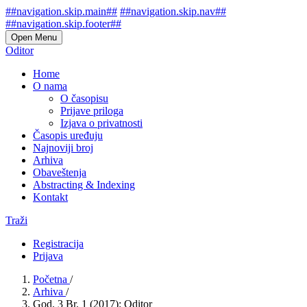
##navigation.skip.main##
##navigation.skip.nav##
##navigation.skip.footer##
Open Menu
Oditor
Home
O nama
O časopisu
Prijave priloga
Izjava o privatnosti
Časopis uređuju
Najnoviji broj
Arhiva
Obaveštenja
Abstracting & Indexing
Kontakt
Traži
Registracija
Prijava
Početna
/
Arhiva
/
God. 3 Br. 1 (2017): Oditor