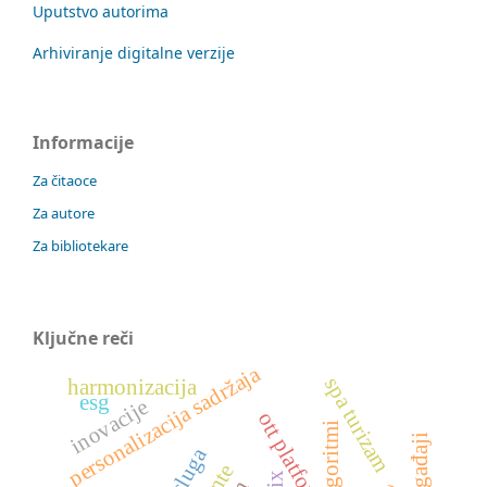
Uputstvo autorima
Arhiviranje digitalne verzije
Informacije
Za čitaoce
Za autore
Za bibliotekare
Ključne reči
personalizacija sadržaja
spa turizam
harmonizacija
esg
inovacije
ott platforme
algoritmi