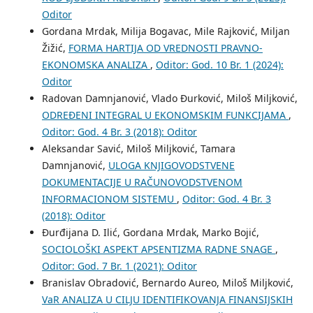
Oditor
Gordana Mrdak, Milija Bogavac, Mile Rajković, Miljan
Žižić,
FORMA HARTIJA OD VREDNOSTI PRAVNO-
EKONOMSKA ANALIZA
,
Oditor: God. 10 Br. 1 (2024):
Oditor
Radovan Damnjanović, Vlado Đurković, Miloš Miljković,
ODREĐENI INTEGRAL U EKONOMSKIM FUNKCIJAMA
,
Oditor: God. 4 Br. 3 (2018): Oditor
Aleksandar Savić, Miloš Miljković, Tamara
Damnjanović,
ULOGA KNJIGOVODSTVENE
DOKUMENTACIJE U RAČUNOVODSTVENOM
INFORMACIONOM SISTEMU
,
Oditor: God. 4 Br. 3
(2018): Oditor
Đurđijana D. Ilić, Gordana Mrdak, Marko Bojić,
SOCIOLOŠKI ASPEKT APSENTIZMA RADNE SNAGE
,
Oditor: God. 7 Br. 1 (2021): Oditor
Branislav Obradović, Bernardo Aureo, Miloš Miljković,
VaR ANALIZA U CILJU IDENTIFIKOVANJA FINANSIJSKIH