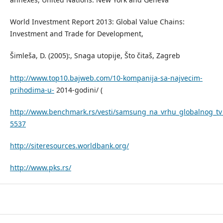
World Investment Report 2013: Global Value Chains:
Investment and Trade for Development,
Šimleša, D. (2005):, Snaga utopije, Što čitaš, Zagreb
http://www.top10.bajweb.com/10-kompanija-sa-najvecim-
prihodima-u-
2014-godini/ (
http://www.benchmark.rs/vesti/samsung_na_vrhu_globalnog_tv
5537
http://siteresources.worldbank.org/
http://www.pks.rs/