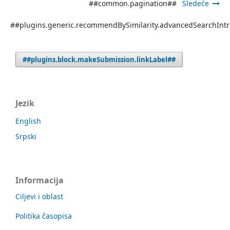
##common.pagination##
Sledeće
##plugins.generic.recommendBySimilarity.advancedSearchInt
##plugins.block.makeSubmission.linkLabel##
Jezik
English
Srpski
Informacija
Ciljevi i oblast
Politika časopisa