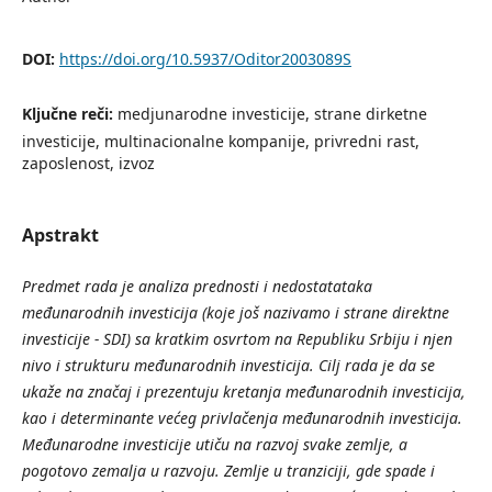
DOI:
https://doi.org/10.5937/Oditor2003089S
Ključne reči:
medjunarodne investicije, strane dirketne
investicije, multinacionalne kompanije, privredni rast,
zaposlenost, izvoz
Apstrakt
Predmet rada je analiza prednosti i nedostatataka
međunarodnih investicija (koje još nazivamo i strane direktne
investicije - SDI) sa kratkim osvrtom na Republiku Srbiju i njen
nivo i strukturu međunarodnih investicija. Cilj rada je da se
ukaže na značaj i prezentuju kretanja međunarodnih investicija,
kao i determinante većeg privlačenja međunarodnih investicija.
Međunarodne investicije utiču na razvoj svake zemlje, a
pogotovo zemalja u razvoju. Zemlje u tranziciji, gde spade i