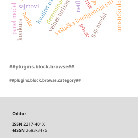
turistički događaji
kvalitet usluga
determinante
netflix
velnes turizam
veštačka inteligencija (ai)
panel model
sajmovi
banke
gap model
konkurs
posao
##plugins.block.browse##
##plugins.block.browse.category##
Oditor
ISSN
2217-401X
eISSN
2683-3476