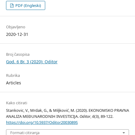
PDF (Engleski)
Objavljeno
2020-12-31
Broj časopisa
God. 6 Br. 3 (2020): Oditor
Rubrika
Articles
Kako citirati
Stankovic, V., Mrdak, G., & Miljković, M. (2020). EKONOMSKO PRAVNA
ANALIZA MEĐUNARODNIH INVESTICIJA.
Oditor
,
6
(3), 89-122.
https://doi.org/10.5937/Oditor2003089S
Formati citiranja