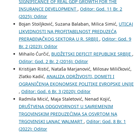
SIGNIFICANCE OF REAL GDP GROWTH FOR THE
INSURANCE DEVELOPMENT
,
Oditor: God. 11 Br. 2
(2025): Oditor
Bojan Stoiljković, Suzana Balaban, Milica Simić,
UTICAJ
LIKVIDNOSTI NA PROFITABILNOST PREDUZEĆA
PRERAĐIVAČKOG SEKTORA U R. SRBIJI
,
Oditor: God. 9
Br. 2 (2023): Oditor
Mihailo Ćurčić,
BUDŽЕTSKI DЕFICIT RЕPUBLIKЕ SRBIJЕ
,
Oditor: God. 2 Br. 2 (2016): Oditor
Kristijan Ristić, Nataša Marjanović, Milosav Miličković,
Zlatko Kadić,
ANALIZA ODRŽIVOSTI, DOMETI I
OGRANIČENJA EKONOMSKE POLITIKE EVROPSKE UNIJE
,
Oditor: God. 6 Br. 3 (2020): Oditor
Radmila Micić, Maja Staletović, Nenad Kojić,
DRUŠTVENA ODGOVORNOST U SAVREMENIM
TRGOVINSKIM PREDUZEĆIMA SA OSVRTOM NA
TRGOVINSKI LANAC WALMART
,
Oditor: God. 8 Br. 1
(2022): Oditor