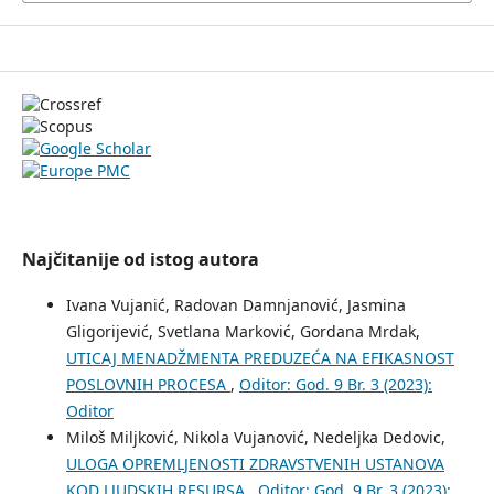
Najčitanije od istog autora
Ivana Vujanić, Radovan Damnjanović, Jasmina
Gligorijević, Svetlana Marković, Gordana Mrdak,
UTICAJ MENADŽMENTA PREDUZEĆA NA EFIKASNOST
POSLOVNIH PROCESA
,
Oditor: God. 9 Br. 3 (2023):
Oditor
Miloš Miljković, Nikola Vujanović, Nedeljka Dedovic,
ULOGA OPREMLJENOSTI ZDRAVSTVENIH USTANOVA
KOD LJUDSKIH RESURSA
,
Oditor: God. 9 Br. 3 (2023):