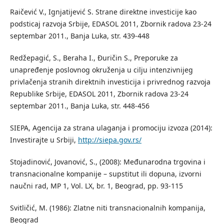
Raičević V., Ignjatijević S. Strane direktne investicije kao
podsticaj razvoja Srbije, EDASOL 2011, Zbornik radova 23-24
septembar 2011., Banja Luka, str. 439-448
Redžepagić, S., Beraha I., Đuričin S., Preporuke za
unapređenje poslovnog okruženja u cilju intenzivnijeg
privlačenja stranih direktnih investicija i privrednog razvoja
Republike Srbije, EDASOL 2011, Zbornik radova 23-24
septembar 2011., Banja Luka, str. 448-456
SIEPA, Agencija za strana ulaganja i promociju izvoza (2014):
Investirajte u Srbiji,
http://siepa.gov.rs/
Stojadinović, Jovanović, S., (2008): Međunarodna trgovina i
transnacionalne kompanije – supstitut ili dopuna, izvorni
naučni rad, MP 1, Vol. LX, br. 1, Beograd, pp. 93-115
Svitličić, M. (1986): Zlatne niti transnacionalnih kompanija,
Beograd