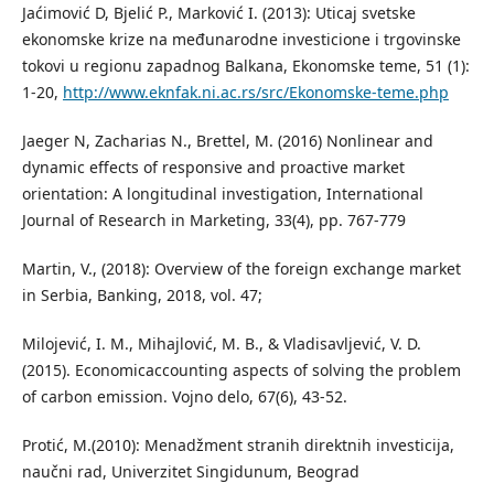
Jaćimović D, Bjelić P., Marković I. (2013): Uticaj svetske
ekonomske krize na međunarodne investicione i trgovinske
tokovi u regionu zapadnog Balkana, Ekonomske teme, 51 (1):
1-20,
http://www.eknfak.ni.ac.rs/src/Ekonomske-teme.php
Jaeger N, Zacharias N., Brettel, M. (2016) Nonlinear and
dynamic effects of responsive and proactive market
orientation: A longitudinal investigation, International
Journal of Research in Marketing, 33(4), pp. 767-779
Martin, V., (2018): Overview of the foreign exchange market
in Serbia, Banking, 2018, vol. 47;
Milojević, I. M., Mihajlović, M. B., & Vladisavljević, V. D.
(2015). Economicaccounting aspects of solving the problem
of carbon emission. Vojno delo, 67(6), 43-52.
Protić, M.(2010): Menadžment stranih direktnih investicija,
naučni rad, Univerzitet Singidunum, Beograd