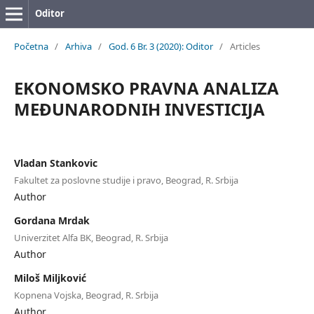
Oditor
Početna
/
Arhiva
/
God. 6 Br. 3 (2020): Oditor
/
Articles
EKONOMSKO PRAVNA ANALIZA
MEĐUNARODNIH INVESTICIJA
Vladan Stankovic
Fakultet za poslovne studije i pravo, Beograd, R. Srbija
Author
Gordana Mrdak
Univerzitet Alfa BK, Beograd, R. Srbija
Author
Miloš Miljković
Kopnena Vojska, Beograd, R. Srbija
Author