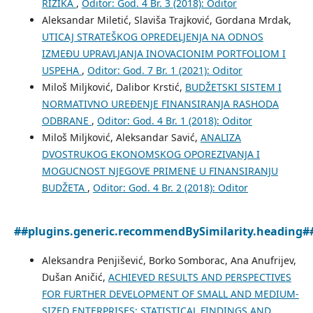
RIZIKA
,
Oditor: God. 4 Br. 3 (2018): Oditor
Aleksandar Miletić, Slaviša Trajković, Gordana Mrdak,
UTICAJ STRATEŠKOG OPREDELJENJA NA ODNOS
IZMEĐU UPRAVLJANJA INOVACIONIM PORTFOLIOM I
USPEHA
,
Oditor: God. 7 Br. 1 (2021): Oditor
Miloš Miljković, Dalibor Krstić,
BUDŽETSKI SISTEM I
NORMATIVNO UREĐENJE FINANSIRANJA RASHODA
ODBRANE
,
Oditor: God. 4 Br. 1 (2018): Oditor
Miloš Miljković, Aleksandar Savić,
ANALIZA
DVOSTRUKOG EKONOMSKOG OPOREZIVANJA I
MOGUCNOST NJEGOVE PRIMENE U FINANSIRANJU
BUDŽETA
,
Oditor: God. 4 Br. 2 (2018): Oditor
##plugins.generic.recommendBySimilarity.heading#
Aleksandra Penjišević, Borko Somborac, Ana Anufrijev,
Dušan Aničić,
ACHIEVED RESULTS AND PERSPECTIVES
FOR FURTHER DEVELOPMENT OF SMALL AND MEDIUM-
SIZED ENTERPRISES: STATISTICAL FINDINGS AND