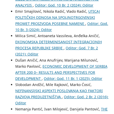
ANALYSIS
,
Oditor: God. 10 Br. 2 (2024): Oditor
Emir Smajilović, Nikola Radić, Vlado Radić,
UTICAJ
POLITIČKIH ODNOSA NA SPOLJNOTRGOVINSKI
PROMET PROIZVODA POSEBNE NAMENE
,
Oditor: God.
10 Br. 3 (2024): Oditor
Milica Simić, Antoaneta Vassileva, Anđelka Aničić,
EKONOMSKA DETERMINISANOST INTEGRACIONIH
PROCESA REPUBLIKE SRBIJE
,
Oditor: God. 7 Br. 2
(2021): Oditor
Dušan Aničić, Ana Anufrijev, Marijana Milunović,
Marko Pavlović,
ECONOMIC DEVELOPMENT OF SERBIA
AFTER 200 0– RESULTS AND PERSPECTIVES FOR
DEVELOPMENT
,
Oditor: God. 11 Br. 1 (2025): Oditor
Slobodan Andžić, Mile Rajković, Marko Ćosić,
NEFINANSIJSKI ASPEKTI POSLOVANJA KAO FAKTORI
RAZVOJA PREDUZETNIŠTVA
,
Oditor: God. 2 Br. 2 (2016):
Oditor
Nemanja Pantić, Ivan Milojević, Danijela Pantović,
THE