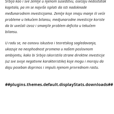
Srbija kao i sve zemlje u njenom susedstvu, osećaju nedostatak
kapitala, pa im se najviše isplati da isti nadoknade
međunarodnim investicijama. Zemlje koje imaju manje ili veće
probleme u tekućem bilansu, medjunarodne investicije koriste
da bi uvećali izvoz i smanjile problem deficita u tekućem
bilansu.
U radu se, na osnovu iskustva i teoretskog sagledavanja,
ukazuje na neophodnost promena u našem poslovnom
ambijentu, kako bi Srbija iskoristila strane direktne investicije
(uz sve svoje negativne karakteristike) koje mogu i moraju da
daju poseban doprinos i impuls njenom privrednom rastu.
##plugins.themes.default.displayStats.downloads##